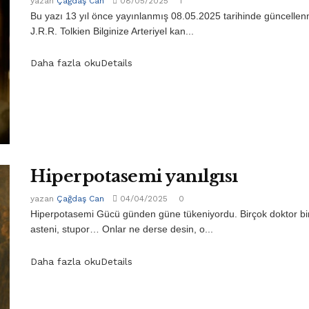
yazan
Çağdaş Can
08/05/2025
1
Bu yazı 13 yıl önce yayınlanmış 08.05.2025 tarihinde güncellenm
J.R.R. Tolkien Bilginize Arteriyel kan...
Daha fazla oku
Details
Hiperpotasemi yanılgısı
yazan
Çağdaş Can
04/04/2025
0
Hiperpotasemi Gücü günden güne tükeniyordu. Birçok doktor birçok
asteni, stupor… Onlar ne derse desin, o...
Daha fazla oku
Details