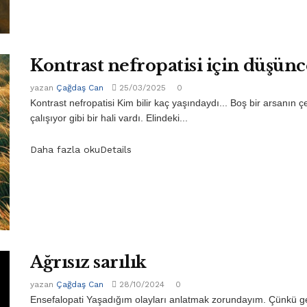
Kontrast nefropatisi için düşünc
yazan
Çağdaş Can
25/03/2025
0
Kontrast nefropatisi Kim bilir kaç yaşındaydı... Boş bir arsanın 
çalışıyor gibi bir hali vardı. Elindeki...
Daha fazla oku
Details
Ağrısız sarılık
yazan
Çağdaş Can
28/10/2024
0
Ensefalopati Yaşadığım olayları anlatmak zorundayım. Çünkü ge