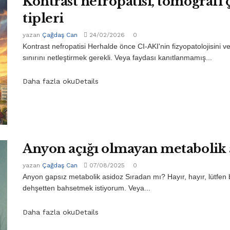
Kontrast nefropatisi, tomografi 
tipleri
yazan
Çağdaş Can
24/02/2026
0
Kontrast nefropatisi Herhalde önce CI-AKI'nin fizyopatolojisini 
sınırını netleştirmek gerekli. Veya faydası kanıtlanmamış...
Daha fazla oku
Details
Anyon açığı olmayan metabolik 
yazan
Çağdaş Can
07/08/2025
0
Anyon gapsız metabolik asidoz Sıradan mı? Hayır, hayır, lütfen 
dehşetten bahsetmek istiyorum. Veya...
Daha fazla oku
Details