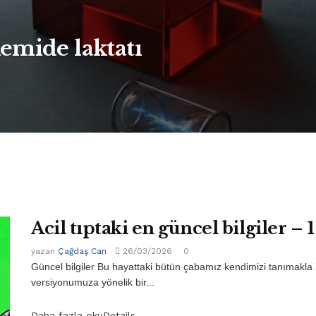
emide laktatı
Acil tıptaki en güncel bilgiler – 1
yazan
Çağdaş Can
26/03/2026
0
Güncel bilgiler Bu hayattaki bütün çabamız kendimizi tanımakla 
versiyonumuza yönelik bir...
Daha fazla oku
Details