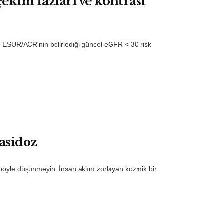
çekim fazları ve kontrast
ve ESUR/ACR'nin belirlediği güncel eGFR < 30 risk
asidoz
böyle düşünmeyin. İnsan aklını zorlayan kozmik bir