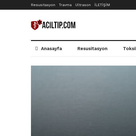
Resusitasyon
Travma
Ultrason
İLETİŞİM
Anasayfa
Resusitasyon
Toksi