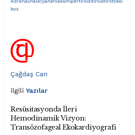
Adrenalin
alerji
anafilaksi
hipertiroidi
tiroid
tirotoksi
koz
Çağdaş Can
ilgili
Yazılar
Resüsitasyonda İleri
Hemodinamik Vizyon:
Transözofageal Ekokardiyografi