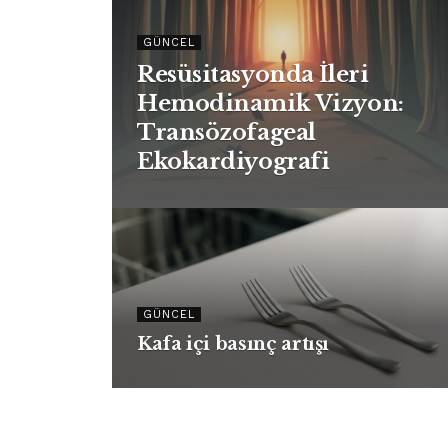
GÜNCEL
Resüsitasyonda İleri
Hemodinamik Vizyon:
Transözofageal
Ekokardiyografi
GÜNCEL
Kafa içi basınç artışı