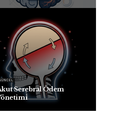
GÜNCEL
Akut Serebral Ödem
Yönetimi