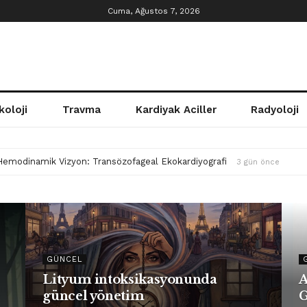
Cuma, Ağustos 7, 2026
koloji
Travma
Kardiyak Aciller
Radyoloji
 Hemodinamik Vizyon: Transözofageal Ekokardiyografi
3 gün önce
GÜNCEL
Lityum intoksikasyonunda
A
güncel yönetim
G