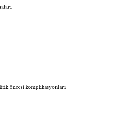
aları
litik öncesi komplikasyonları