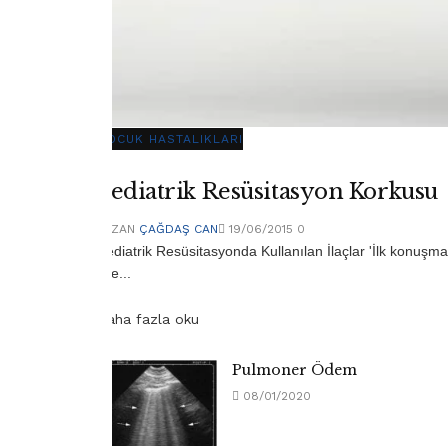
ÇOCUK HASTALIKLARI
Pediatrik Resüsitasyon Korkusu
YAZAN
ÇAĞDAŞ CAN
19/06/2015
0
Pediatrik Resüsitasyonda Kullanılan İlaçlar 'İlk konu
aile...
Daha fazla oku
Pulmoner Ödem
08/01/2020