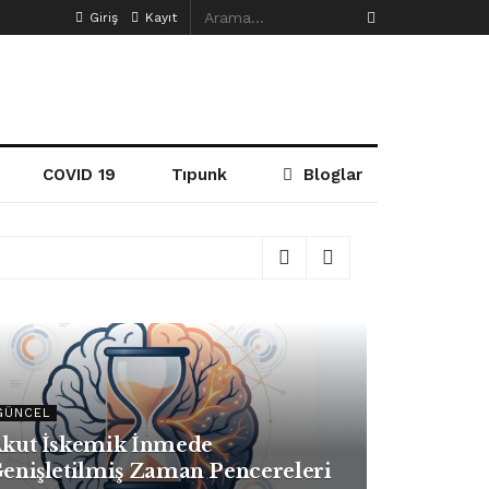
Giriş
Kayıt
COVID 19
Tıpunk
Bloglar
GÜNCEL
kut İskemik İnmede
enişletilmiş Zaman Pencereleri