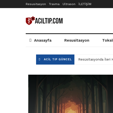
Resusitasyon
Travma
Ultrason
İLETİŞİM
aciltıp.com
Anasayfa
Resusitasyon
Toksi
Resüsitasyonda İleri
ACIL TIP GÜNCEL