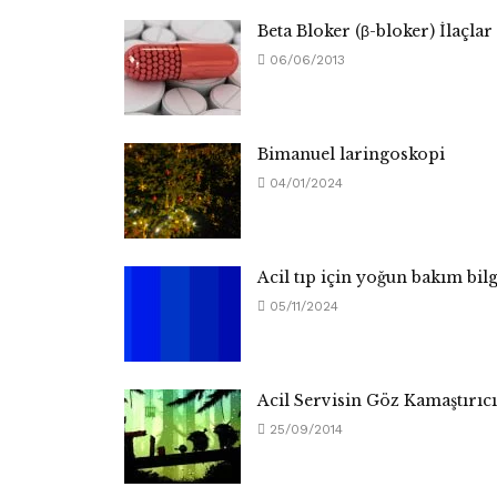
Beta Bloker (β-bloker) İlaçlar
06/06/2013
Bimanuel laringoskopi
04/01/2024
Acil tıp için yoğun bakım bilg
05/11/2024
Acil Servisin Göz Kamaştırıc
25/09/2014