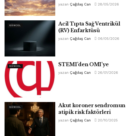
yazan
Çağdaş Can
28/05/2026
Acil Tıpta Sağ Ventrikül
GÜNCEL
(RV) Enfarktüsü
yazan
Çağdaş Can
06/05/2026
STEMI’den OMI’ye
GÜNCEL
yazan
Çağdaş Can
26/01/2026
Akut koroner sendromun
GÜNCEL
atipik risk faktörleri
yazan
Çağdaş Can
20/10/2025