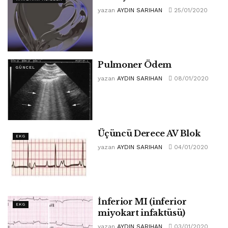
yazan
AYDIN SARIHAN
25/01/2020
Pulmoner Ödem
GÜNCEL
yazan
AYDIN SARIHAN
08/01/2020
Üçüncü Derece AV Blok
EKG
yazan
AYDIN SARIHAN
04/01/2020
İnferior MI (inferior
EKG
miyokart infaktüsü)
yazan
AYDIN SARIHAN
03/01/2020