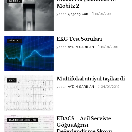
GÜNCEL
Mobitz 2
yazan
Çağdaş Can
14/01/2019
EKG Test Soruları
GÜNCEL
yazan
AYDIN SARIHAN
14/01/2019
Multifokal atriyal taşikardi
EKG
yazan
AYDIN SARIHAN
04/01/2019
EDACS – Acil Serviste
KARDIYAK ACILLER
Göğüs Ağrısı
Değerlendirme Skoru