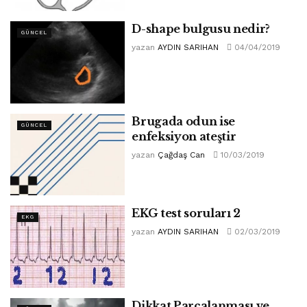
D-shape bulgusu nedir?
GÜNCEL
yazan
AYDIN SARIHAN
04/04/2019
Brugada odun ise
GÜNCEL
enfeksiyon ateştir
yazan
Çağdaş Can
10/03/2019
EKG test soruları 2
EKG
yazan
AYDIN SARIHAN
02/03/2019
Dikkat Parçalanması ve