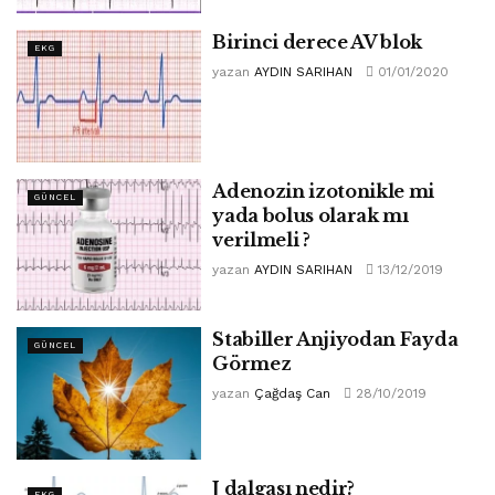
Birinci derece AV blok
EKG
yazan
AYDIN SARIHAN
01/01/2020
Adenozin izotonikle mi
GÜNCEL
yada bolus olarak mı
verilmeli ?
yazan
AYDIN SARIHAN
13/12/2019
Stabiller Anjiyodan Fayda
GÜNCEL
Görmez
yazan
Çağdaş Can
28/10/2019
J dalgası nedir?
EKG