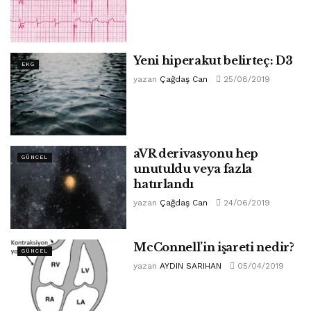
Yeni hiperakut belirteç: D3
EKG
yazan
Çağdaş Can
25/08/2019
aVR derivasyonu hep
GÜNCEL
unutuldu veya fazla
hatırlandı
yazan
Çağdaş Can
24/06/2019
McConnell’in işareti nedir?
GÜNCEL
yazan
AYDIN SARIHAN
05/04/2019