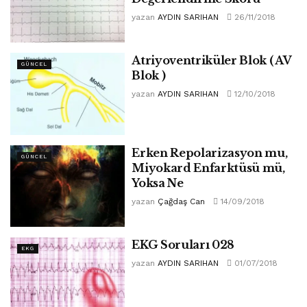
yazan
AYDIN SARIHAN
26/11/2018
Atriyoventriküler Blok ( AV
GÜNCEL
Blok )
yazan
AYDIN SARIHAN
12/10/2018
Erken Repolarizasyon mu,
GÜNCEL
Miyokard Enfarktüsü mü,
Yoksa Ne
yazan
Çağdaş Can
14/09/2018
EKG Soruları 028
EKG
yazan
AYDIN SARIHAN
01/07/2018