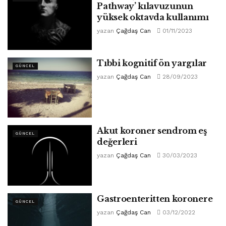
Pathway’ kılavuzunun
yüksek oktavda kullanımı
yazan
Çağdaş Can
01/11/2023
Tıbbi kognitif ön yargılar
GÜNCEL
yazan
Çağdaş Can
28/09/2023
Akut koroner sendrom eş
GÜNCEL
değerleri
yazan
Çağdaş Can
30/03/2023
Gastroenteritten koronere
GÜNCEL
yazan
Çağdaş Can
03/12/2022