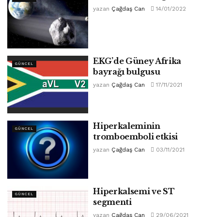
yazan
Çağdaş Can
14/01/2022
EKG’de Güney Afrika
GÜNCEL
bayrağı bulgusu
yazan
Çağdaş Can
17/11/2021
Hiperkaleminin
GÜNCEL
tromboemboli etkisi
yazan
Çağdaş Can
03/11/2021
Hiperkalsemi ve ST
GÜNCEL
segmenti
yazan
Çağdaş Can
29/06/2021