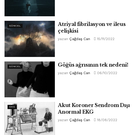
Atriyal fibrilasyon ve ileus
GÜNCEL
çelişkisi
yazan
Çağdaş Can
15/11/2022
Göğüs ağrısının tek nedeni!
GÜNCEL
yazan
Çağdaş Can
06/10/2022
Akut Koroner Sendrom Dışı
EKG
Anormal EKG
yazan
Çağdaş Can
18/08/2022