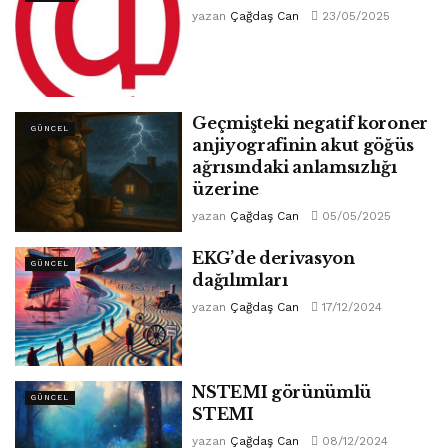
yazan
Çağdaş Can
23/05/2025
Geçmişteki negatif koroner
GÜNCEL
anjiyografinin akut göğüs
ağrısındaki anlamsızlığı
üzerine
yazan
Çağdaş Can
05/05/2025
EKG’de derivasyon
GÜNCEL
dağılımları
yazan
Çağdaş Can
17/12/2024
NSTEMI görünümlü
GÜNCEL
STEMI
yazan
Çağdaş Can
08/12/2024