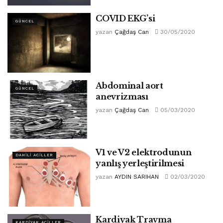
COVID EKG’si
GÜNCEL
yazan
Çağdaş Can
30/05/2020
Abdominal aort
GÜNCEL
anevrizması
yazan
Çağdaş Can
05/03/2020
V1 ve V2 elektrodunun
DAHILI ACILLER
yanlış yerleştirilmesi
yazan
AYDIN SARIHAN
02/03/2020
Kardiyak Travma
KARDIYAK ACILLER