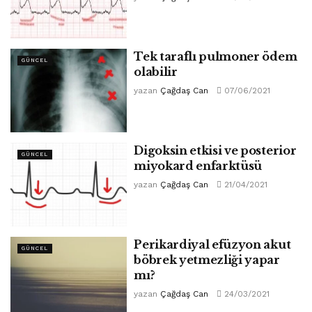
Tek taraflı pulmoner ödem
GÜNCEL
olabilir
yazan
Çağdaş Can
07/06/2021
Digoksin etkisi ve posterior
GÜNCEL
miyokard enfarktüsü
yazan
Çağdaş Can
21/04/2021
Perikardiyal efüzyon akut
GÜNCEL
böbrek yetmezliği yapar
mı?
yazan
Çağdaş Can
24/03/2021