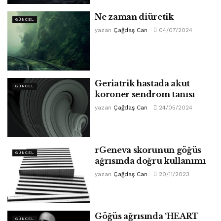
Ne zaman diüretik
GÜNCEL
yazan
Çağdaş Can
04/07/2024
Geriatrik hastada akut
GÜNCEL
koroner sendrom tanısı
yazan
Çağdaş Can
24/05/2024
rGeneva skorunun göğüs
GÜNCEL
ağrısında doğru kullanımı
yazan
Çağdaş Can
20/11/2023
Göğüs ağrısında ‘HEART
GÜNCEL