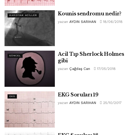
Kounis sendromu nedir?
KARDIYAK ACILLER
yazan
AYDIN SARIHAN
18/06/2018
Acil Tıp Sherlock Holmes
GÜNCEL
gibi
yazan
Çağdaş Can
17/05/2018
EKG Soruları 19
EKG
yazan
AYDIN SARIHAN
25/10/2017