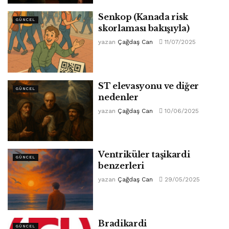
Senkop (Kanada risk
GÜNCEL
skorlaması bakışıyla)
yazan
Çağdaş Can
11/07/2025
ST elevasyonu ve diğer
GÜNCEL
nedenler
yazan
Çağdaş Can
10/06/2025
Ventriküler taşikardi
GÜNCEL
benzerleri
yazan
Çağdaş Can
29/05/2025
Bradikardi
GÜNCEL