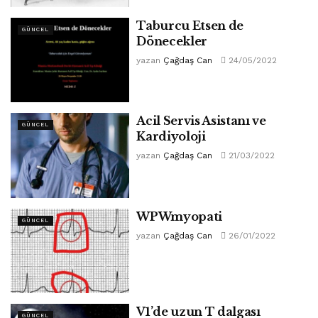
Taburcu Etsen de
GÜNCEL
Dönecekler
yazan
Çağdaş Can
24/05/2022
Acil Servis Asistanı ve
GÜNCEL
Kardiyoloji
yazan
Çağdaş Can
21/03/2022
WPWmyopati
GÜNCEL
yazan
Çağdaş Can
26/01/2022
V1’de uzun T dalgası
GÜNCEL