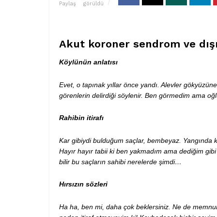
Paylaş
görüldü
Akut koroner sendrom ve dış
Köylünün anlatısı
Evet, o tapınak yıllar önce yandı. Alevler gökyüzün
görenlerin delirdiği söylenir. Ben görmedim ama oğ
Rahibin itirafı
Kar gibiydi bulduğum saçlar, bembeyaz. Yangında k
Hayır hayır tabii ki ben yakmadım ama dediğim gibi
bilir bu saçların sahibi nerelerde şimdi…
Hırsızın sözleri
Ha ha, ben mi, daha çok beklersiniz. Ne de memnun 