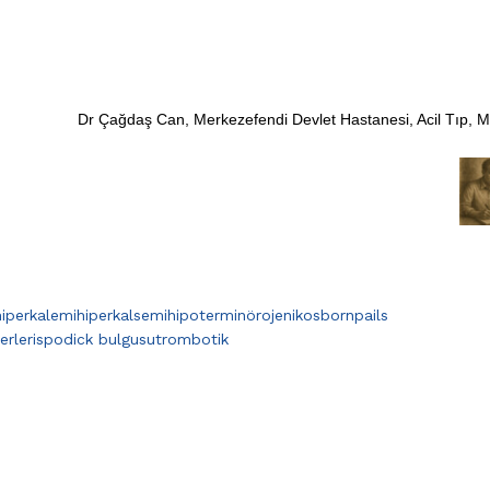
Dr Çağdaş Can, Merkezefendi Devlet Hastanesi, Acil Tıp, 
hiperkalemi
hiperkalsemi
hipotermi
nörojenik
osborn
pails
erleri
spodick bulgusu
trombotik