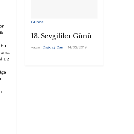
Güncel
 ön
ik
13. Sevgililer Günü
 bu
yazan
Çağdaş Can
14/02/2019
droma
yi D2
alga
ı
u