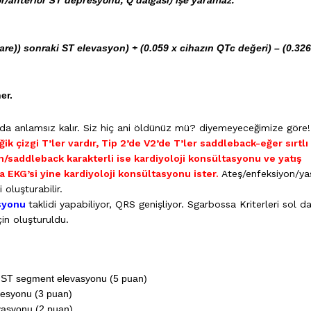
ior/anterior ST depresyonu, Q dalgası) işe yaramaz.
are)) sonraki ST elevasyon) + (0.059 x cihazın QTc değeri) – (0.326
er.
ada anlamsız kalır. Siz hiç ani öldünüz mü? diyemeyeceğimize göre!
ik çizgi T’ler vardır, Tip 2’de V2’de T’ler saddleback-eğer sırtlı
/saddleback karakterli ise kardiyoloji konsültasyonu ve yatış
 EKG’si yine kardiyoloji konsültasyonu ister.
Ateş/enfeksiyon/ya
oluşturabilir.
asyonu
t
aklidi yapabiliyor, QRS genişliyor. Sgarbossa Kriterleri sol da
in oluşturuldu.
 ST segment elevasyonu (5 puan)
esyonu (3 puan)
vasyonu (2 puan)