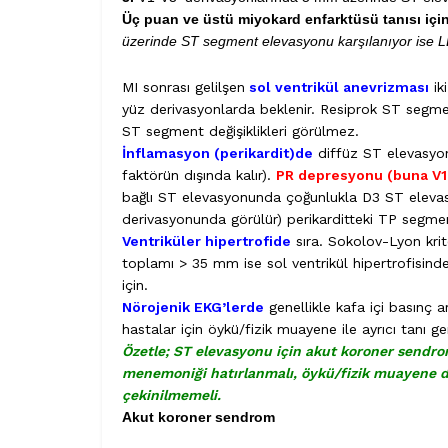
Üç puan ve üstü miyokard enfarktüsü tanısı için
üzerinde ST segment elevasyonu karşılanıyor ise LBB
MI sonrası gelilşen
sol ventrikül anevrizması
ik
yüz derivasyonlarda beklenir. Resiprok ST segm
ST segment değişiklikleri görülmez.
İnflamasyon (perikardit)de
diffüz ST elevasyo
faktörün dışında kalır).
PR depresyonu (buna V1
bağlı ST elevasyonunda çoğunlukla D3 ST eleva
derivasyonunda görülür) perikarditteki TP segm
Ventriküler hipertrofide
sıra. Sokolov-Lyon krit
toplamı > 35 mm ise sol ventrikül hipertrofisinden
için.
Nörojenik EKG’lerde
genellikle kafa içi basınç 
hastalar için öykü/fizik muayene ile ayrıcı tanı ger
Özetle; ST elevasyonu için akut koroner sendr
menemoniği hatırlanmalı, öykü/fizik muayene de
çekinilmemeli.
Akut koroner sendrom