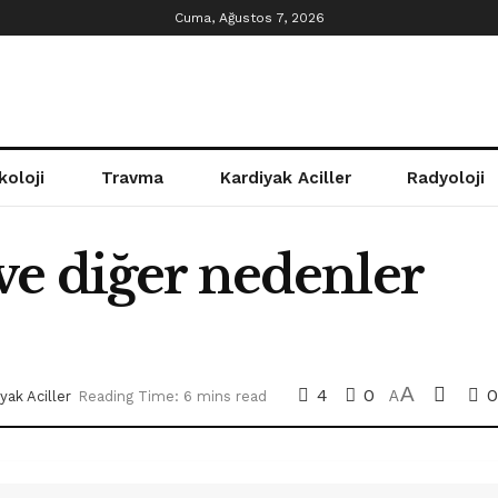
Cuma, Ağustos 7, 2026
koloji
Travma
Kardiyak Aciller
Radyoloji
ve diğer nedenler
A
4
0
0
yak Aciller
Reading Time: 6 mins read
A