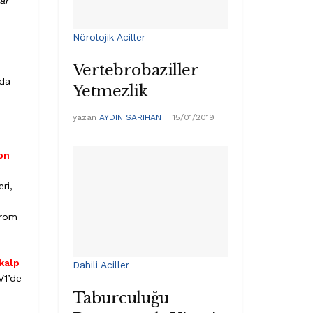
lar
Nörolojik Aciller
Vertebrobaziller
 da
Yetmezlik
yazan
AYDIN SARIHAN
15/01/2019
on
ri,
drom
kalp
Dahili Aciller
V1’de
Taburculuğu