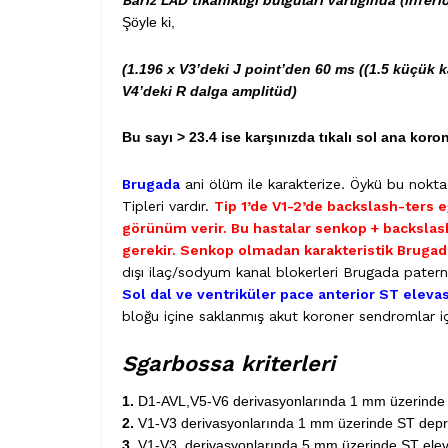
Bariz LAD tıkanıklığı bulguları varlığında (infer
Şöyle ki,
(1.196 x V3’deki J point’den 60 ms ((1.5 küçük k
V4’deki R dalga amplitüd)
Bu sayı > 23.4 ise karşınızda tıkalı sol ana koron
Brugada
ani ölüm ile karakterize. Öykü bu nokt
Tipleri vardır.
Tip 1’de V1-2’de backslash-ters eğ
görünüm verir. Bu hastalar senkop + backslash
gerekir. Senkop olmadan karakteristik Brugada
dışı ilaç/sodyum kanal blokerleri Brugada paterni 
Sol dal ve ventriküler pace anterior ST elev
bloğu içine saklanmış akut koroner sendromlar iç
Sgarbossa kriterleri
1.
D1-AVL,V5-V6 derivasyonlarında 1 mm üzerinde
2.
V1-V3 derivasyonlarında 1 mm üzerinde ST depr
3.
V1-V3 derivasyonlarında 5 mm üzerinde ST ele