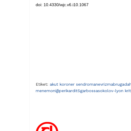
doi: 10.4330/wjc.v6.i10.1067
Etiket:
akut koroner sendrom
anevrizma
brugada
menemoniği
perikardit
Sgarbossa
sokolov-lyon krit