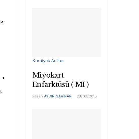
 x
Kardiyak Aciller
Miyokart
sa
Enfarktüsü ( MI )
l
yazan
AYDIN SARIHAN
23/03/2015