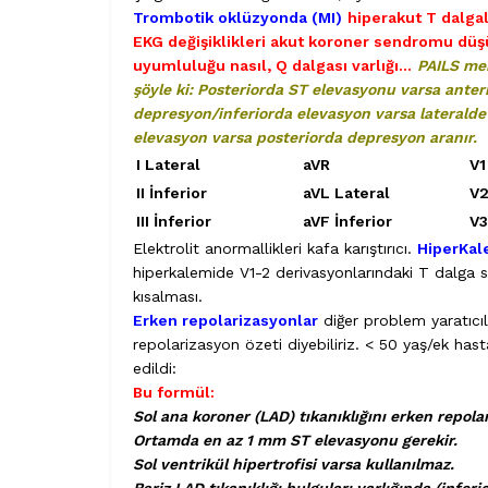
Trombotik oklüzyonda (MI)
hiperakut T dalgal
EKG değişiklikleri akut koroner sendromu düş
uyumluluğu nasıl, Q dalgası varlığı…
PAILS men
şöyle ki: Posteriorda ST elevasyonu varsa anter
depresyon/inferiorda elevasyon varsa laterald
elevasyon varsa posteriorda depresyon aranır.
I Lateral
aVR
V1
II İnferior
aVL Lateral
V2
III İnferior
aVF İnferior
V3
Elektrolit anormallikleri kafa karıştırıcı.
HiperKal
hiperkalemide V1-2 derivasyonlarındaki T dalga s
kısalması.
Erken repolarizasyonlar
diğer problem yaratıc
repolarizasyon özeti diyebiliriz. < 50 yaş/ek has
edildi:
Bu formül:
Sol ana koroner (LAD) tıkanıklığını erken repola
Ortamda en az 1 mm ST elevasyonu gerekir.
Sol ventrikül hipertrofisi varsa kullanılmaz.