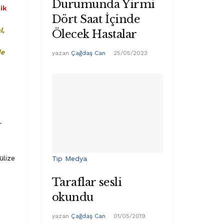
Durumunda Yirmi
ik
Dört Saat İçinde
l,
Ölecek Hastalar
de
yazan
Çağdaş Can
25/05/2023
e
T
n
ülize
Tıp Medya
Taraflar sesli
okundu
yazan
Çağdaş Can
01/05/2019