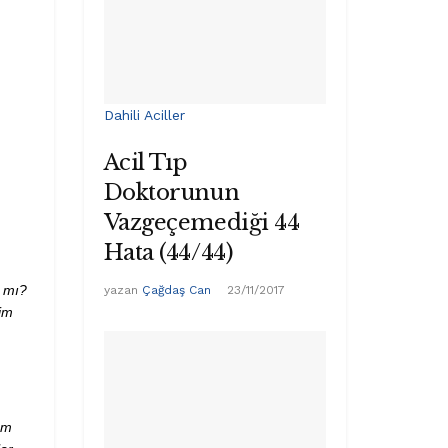
Dahili Aciller
Acil Tıp
Doktorunun
Vazgeçemediği 44
Hata (44/44)
ı mı?
yazan
Çağdaş Can
23/11/2017
kim
em