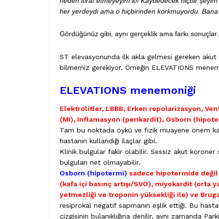
neden itiraf etmeyeyim ki! Kaybedecek hiçbir şeyim y
her yerdeydi ama o hiçbirinden korkmuyordu. Bana 
Gördüğünüz gibi, aynı gerçeklik ama farkı sonuçlar
ST elevasyonunda ilk akla gelmesi gereken akut 
bilmemiz gerekiyor. Örneğin ELEVATIONS menemo
ELEVATIONS menemoniği
Elektrolitler, LBBB, Erken repolarizasyon, Ven
(MI), Inflamasyon (perikardit), Osborn (hipot
Tam bu noktada öykü ve fizik muayene önem kazan
hastanın kullandığı ilaçlar gibi.
Klinik bulgular fakir olabilir. Sessiz akut korone
bulguları net olmayabilir.
Osborn (hipotermi)
sadece hipotermide değil 
(kafa içi basınç artışı/SVO), miyokardit (orta
yetmezliği ve troponin yüksekliği ile) ve Bru
resiprokal negatif sapmanın eşlik ettiği. Bu hastal
çizgisinin bulanıklığına denilir, aynı zamanda Par