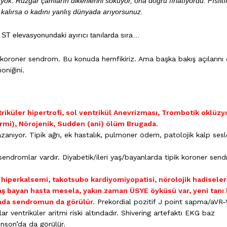
ok. Rüzgar çamların dikenlerini söküyor, ona doğru fırlatıyordu. Fısıltı
kalırsa o kadını yanlış dünyada arıyorsunuz.
. ST elevasyonundaki ayırıcı tanılarda sıra…
koroner sendrom. Bu konuda hemfikiriz. Ama başka bakış açılarını
niğini.
triküler hipertrofi, sol ventrikül Anevrizması, Trombotik oklüzy
ermi), Nörojenik, Sudden (ani) ölüm Brugada.
ıyor. Tipik ağrı, ek hastalık, pulmoner ödem, patolojik kalp sesle
r sendromlar vardır. Diyabetik/ileri yaş/bayanlarda tipik koroner sen
hiperkalsemi, takotsubo kardiyomiyopatisi, nörolojik hadiseler
 yaş bayan hasta mesela, yakın zaman ÜSYE öyküsü var, yeni tanı 
gada sendromun da görülür.
Prekordial pozitif J point sapma/aVR-
ar ventriküler aritmi riski altındadır. Shivering artefaktı EKG baz
kinson’da da görülür.