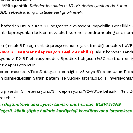
 %90 spesifik.
Kriterlerden sadece V1-V3 derivasyonlarında 5 mm
B sebepli artmış mortalite varlığı bilinmeli.
i haftadan uzun süren ST segment elevasyonu yapabilir. Genellikle
ent depresyonları beklenmez, akut koroner sendromdaki gibi dinam
nu (ancak ST segment depresyonunun eşlik etmediği ancak V1-aVR
-aVR ST segment depresyonu eşlik edebilir).
Akut koroner sen
syonu > D2 ST elevasyonudur. Spodick bulgusu (%30 hastada-en i
ent depresyonudur.
erleri mesela. V1’de S dalgası derinliği + V5 veya 6’da en uzun R d
 bahsedilebilir. Strain patern ise yüksek lateraldaki T inversiyonlar
artışı vardır. ST elevasyonu/ST depresyonu/V2-V3’de bifazik T’ler. B
ekebilir.
om düşünülmeli ama ayırıcı tanıları unutmadan, ELEVATIONS
ğerli, klinik şüphe halinde kardiyoloji konsültasyonu istemekten