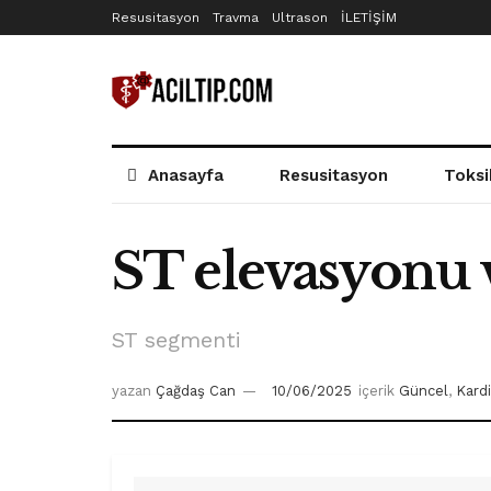
Resusitasyon
Travma
Ultrason
İLETİŞİM
Anasayfa
Resusitasyon
Toksi
ST elevasyonu 
ST segmenti
yazan
Çağdaş Can
10/06/2025
içerik
Güncel
,
Kardi