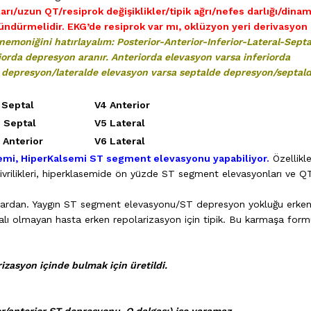
arı/uzun QT/resiprok değişiklikler/tipik ağrı/nefes darlığı/dinam
ündürmelidir. EKG’de resiprok var mı, oklüzyon yeri derivasyon
emoniğini hatırlayalım: Posterior-Anterior-Inferior-Lateral-Septa
iorda depresyon aranır. Anteriorda elevasyon varsa inferiorda
e depresyon/lateralde elevasyon varsa septalde depresyon/septal
 Septal
V4 Anterior
 Septal
V5 Lateral
 Anterior
V6 Lateral
emi, HiperKalsemi ST segment elevasyonu yapabiliyor.
Özellikl
ivrilikleri, hiperklasemide ön yüzde ST segment elevasyonları ve Q
ılardan. Yaygın ST segment elevasyonu/ST depresyon yokluğu erke
talı olmayan hasta erken repolarizasyon için tipik. Bu karmaşa form
rizasyon içinde bulmak için üretildi.