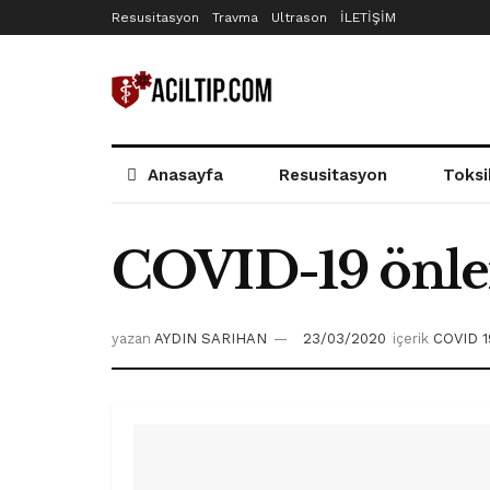
Resusitasyon
Travma
Ultrason
İLETİŞİM
Anasayfa
Resusitasyon
Toksi
COVID-19 önlem
yazan
AYDIN SARIHAN
23/03/2020
içerik
COVID 1