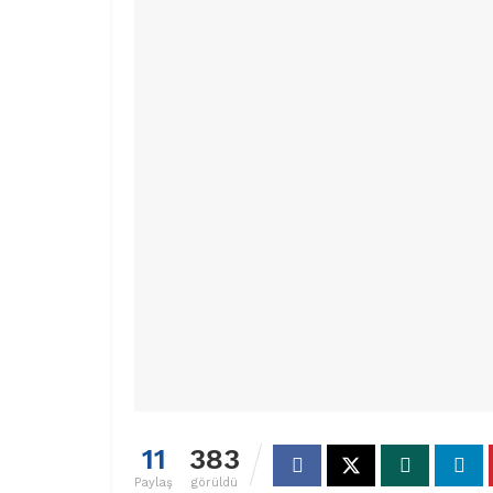
11
383
Paylaş
görüldü