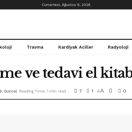
Cumartesi, Ağustos 8, 2026
koloji
Travma
Kardiyak Aciller
Radyoloji
e ve tedavi el kitab
A
7
1
0
9
,
Güncel
Reading Time: 1 min read
A