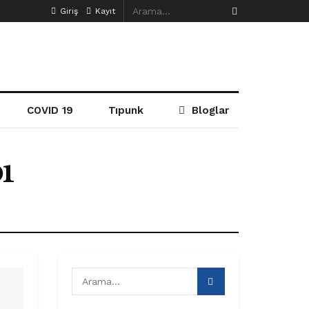
Giriş
Kayıt
COVID 19
Tıpunk
Bloglar
ı