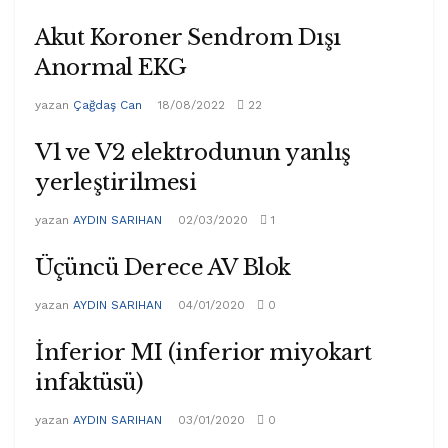
Akut Koroner Sendrom Dışı
Anormal EKG
yazan
Çağdaş Can
18/08/2022
22
V1 ve V2 elektrodunun yanlış
yerleştirilmesi
yazan
AYDIN SARIHAN
02/03/2020
1
Üçüncü Derece AV Blok
yazan
AYDIN SARIHAN
04/01/2020
0
İnferior MI (inferior miyokart
infaktüsü)
yazan
AYDIN SARIHAN
03/01/2020
0