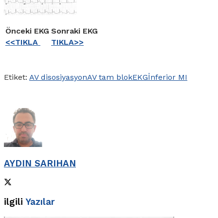
Önceki EKG
Sonraki EKG
<<TIKLA
TIKLA>>
Etiket:
AV disosiyasyon
AV tam blok
EKG
İnferior MI
AYDIN SARIHAN
ilgili
Yazılar