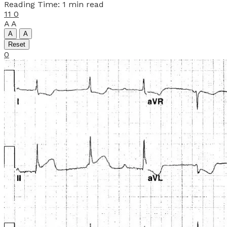
Reading Time: 1 min read
11
0
A
A
A
A
Reset
0