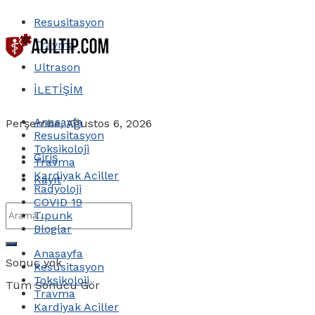
Resusitasyon
Travma
Ultrason
İLETİŞİM
Anasayfa
Perşembe, Ağustos 6, 2026
Resusitasyon
Toksikoloji
Giriş
Travma
Kardiyak Aciller
Kayıt
Radyoloji
COVID 19
Tıpunk
Bloglar
Anasayfa
Sonuç yok
Resusitasyon
Toksikoloji
Tüm Sonucu Gör
Travma
Kardiyak Aciller