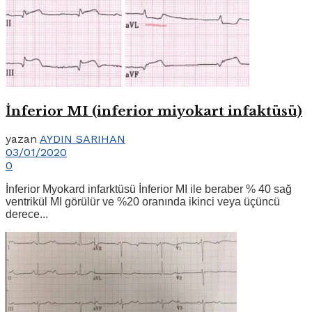
İnferior MI (inferior miyokart infaktüsü)
yazan
AYDIN SARIHAN
03/01/2020
0
İnferior Myokard infarktüsü İnferior MI ile beraber % 40 sağ
ventrikül MI görülür ve %20 oranında ikinci veya üçüncü
derece...