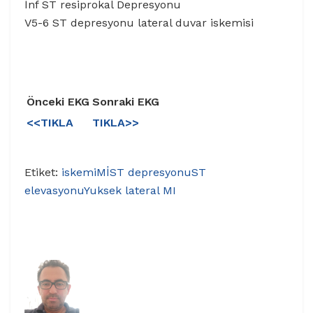
İnf ST resiprokal Depresyonu
V5-6 ST depresyonu lateral duvar iskemisi
Önceki EKG
Sonraki EKG
<<TIKLA
TIKLA>>
Etiket:
iskemi
Mİ
ST depresyonu
ST
elevasyonu
Yuksek lateral MI