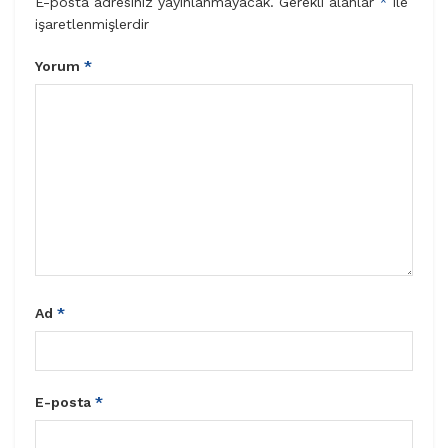
E-posta adresiniz yayınlanmayacak.
Gerekli alanlar
*
ile
işaretlenmişlerdir
Yorum
*
Ad
*
E-posta
*