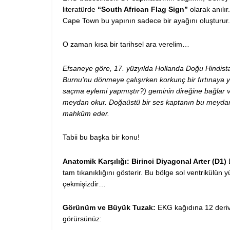
literatürde
“South African Flag Sign”
olarak anılır.
Cape Town bu yapının sadece bir ayağını oluşturur.
O zaman kısa bir tarihsel ara verelim…
Efsaneye göre, 17. yüzyılda Hollanda Doğu Hindista
Burnu’nu dönmeye çalışırken korkunç bir fırtınaya 
saçma eylemi yapmıştır?) geminin direğine bağlar
meydan okur. Doğaüstü bir ses kaptanın bu meyda
mahkûm eder.
Tabii bu başka bir konu!
Anatomik Karşılığı: Birinci Diyagonal Arter (D1)
B
tam tıkanıklığını gösterir. Bu bölge sol ventrikülün 
çekmişizdir…
Görünüm ve Büyük Tuzak:
EKG kağıdına 12 derivas
görürsünüz: