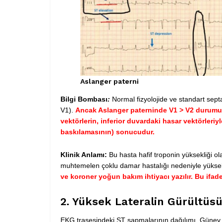
Aslanger paterni
Bilgi Bombası
:
Normal fizyolojide ve standart sept
V1).
Ancak Aslanger paterninde V1 > V2 durumu
vektörlerin, inferior duvardaki hasar vektörleriyl
baskılamasının) sonucudur.
Klinik Anlamı:
Bu hasta hafif troponin yüksekliği ol
muhtemelen çoklu damar hastalığı nedeniyle yüksek r
ve koroner yoğun bakım ihtiyacı yazılır. Bu ifad
2. Yüksek Lateralin Gürültüsüz
EKG trasesindeki ST sapmalarının dağılımı, Güney A