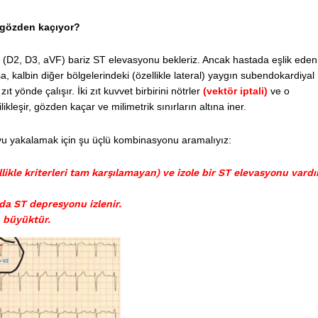
 gözden kaçıyor?
da (D2, D3, aVF) bariz ST elevasyonu bekleriz. Ancak hastada eşlik eden
a, kalbin diğer bölgelerindeki (özellikle lateral) yaygın subendokardiyal
 yönde çalışır. İki zıt kuvvet birbirini nötrler
(vektör iptali)
ve o
leşir, gözden kaçar ve milimetrik sınırların altına iner.
yu yakalamak için şu üçlü kombinasyonu aramalıyız:
ikle kriterleri tam karşılamayan) ve izole bir ST elevasyonu vardır
da ST depresyonu izlenir.
n büyüktür.