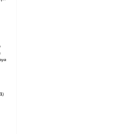
u
a
maya
1
)