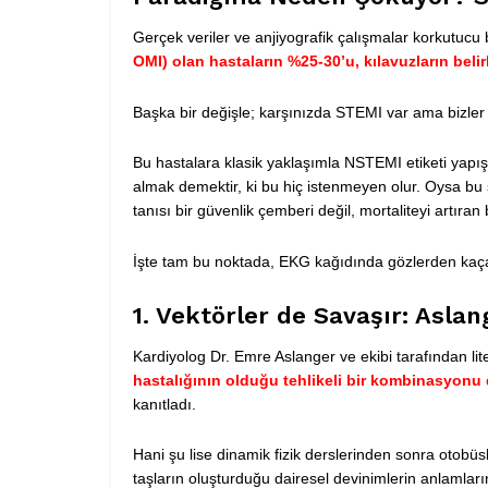
Gerçek veriler ve anjiyografik çalışmalar korkutucu
OMI) olan hastaların %25-30’u, kılavuzların belir
Başka bir değişle; karşınızda STEMI var ama bizler b
Bu hastalara klasik yaklaşımla NSTEMI etiketi yapış
almak demektir, ki bu hiç istenmeyen olur.
Oysa bu 
tanısı bir güvenlik çemberi değil, mortaliteyi artıran
İşte tam bu noktada, EKG kağıdında gözlerden kaçabi
1. Vektörler de Savaşır: Aslan
Kardiyolog Dr. Emre Aslanger ve ekibi tarafından li
hastalığının olduğu tehlikeli bir kombinasyonu d
kanıtladı.
Hani şu lise dinamik fizik derslerinden sonra otob
taşların oluşturduğu dairesel devinimlerin anlamla