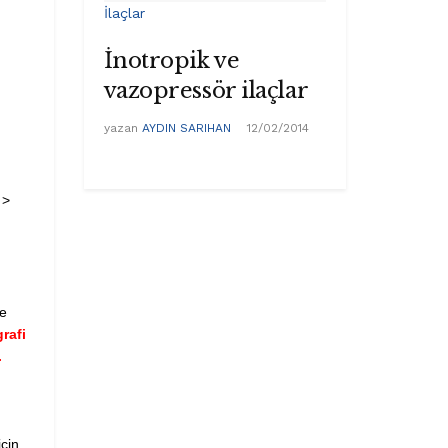
İlaçlar
İnotropik ve
vazopressör ilaçlar
yazan
AYDIN SARIHAN
12/02/2014
 >
ve
rafi
.
çin