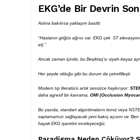
EKG’de Bir Devrin Son
Aslına bakılırsa yaklaşım basitti.
“Hastanın göğüs ağrısı var. EKG çek. ST elevasyon
et).”
Ancak zaman içinde, bu Beşiktaş’sı siyah-beyaz ayrı
Her şeyde olduğu gibi bu durum da çetrefilleşti.
Modern tıp literatürü artık sessizce haykırıyor:
STEM
daha agresif bir kavrama,
OMI (Occlusion Myocard
Bu yazıda, standart algoritmaların temiz veya NSTE
saptamamızı sağlayacak yeni bakış açısını ve ‘Ben NS
hayati EKG işaretini inceleyeceğiz.
Paradigma Neden Çöküyor? ST