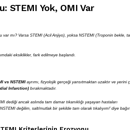
u: STEMI Yok, OMI Var
u var mı? Varsa STEMI (Acil Anjiyo), yoksa NSTEMI (Troponin bekle, ta
mdaki eksiklikler, fark edilmeye başlandı.
I vs NSTEMI
ayrımı, fizyolojik gerçeği yansıtmaktan uzaktır ve yerini 
ial Infarction)
bırakmaktadır.
MI dediği ancak aslında tam damar tıkanıklığı yaşayan hastaları
TEMI değilim, salt/mutlak bir şekilde tam olarak tıkalıyım!’ diye bağır
EMI Kriterlerinin Erozyonu