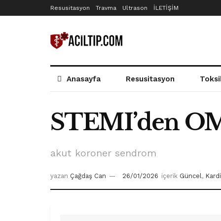
Resusitasyon
Travma
Ultrason
İLETİŞİM
Anasayfa
Resusitasyon
Toksi
STEMI’den OM
akut koroner sendrom
yazan
Çağdaş Can
26/01/2026
içerik
Güncel
,
Kardi