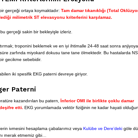
 bir gerçeği ortaya koymaktadır:
Tam damar tıkanıklığı (Total Oklüzyo
lediği milimetrik ST elevasyonu kriterlerini karşılamaz.
u gerçeği sakin bir bekleyişle izleriz.
tırmak; troponini beklemek ve en iyi ihtimalle 24-48 saat sonra anjiyoya
süre zarfında miyokard dokusu tane tane ölmektedir. Bu hastalarda N
 bir gecikme sebebidir.
len iki spesifik EKG paterni devreye giriyor.
ger Paterni
teratüre kazandırılan bu patern,
İnferior OMI ile birlikte çoklu damar
eşifre etti.
EKG yorumlamada vektör fiziğinin ne kadar hayati olduğu
üslerin ivmesini hesaplama çabalarımız veya
Kulübe ve Dere’deki
göle d
rını merak etmemiz gibi…