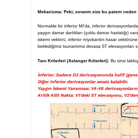
Mekanizma: Peki, sorarım size bu patern neden
Normalde bir inferior MI’da, inferior derivasyonlar
yaygın damar darlıkları (çoklu damar hastalığı) vars
iskemi vektörü, inferior miyokardın hasar vektörüne zıt
beklediğimiz tsunamimsi devasa ST elevasyonları silik
Tanı Kriterleri (Aslanger Kriterleri):
Bu sinsi tablo
İnferior: Sadece D3 derivasyonunda hafif (genell
Diğer inferior derivasyonlar sessiz kalabilir.
Yaygın İskemi Yansıması: V4-V6 derivasyonların
Kritik Kilit Nokta: V1’deki ST elevasyonu, V2’de