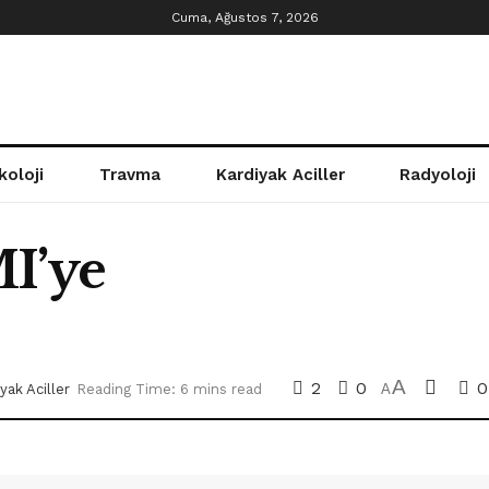
Cuma, Ağustos 7, 2026
koloji
Travma
Kardiyak Aciller
Radyoloji
I’ye
A
2
0
0
yak Aciller
Reading Time: 6 mins read
A