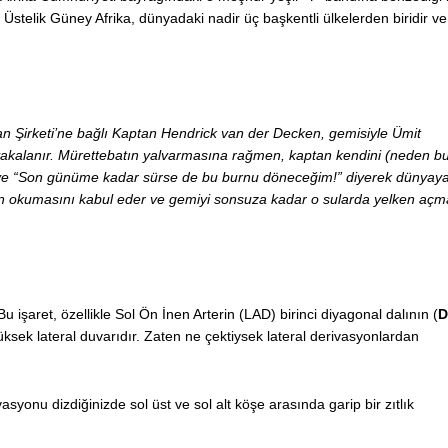
 Üstelik
Güney Afrika, dünyadaki nadir üç başkentli ülkelerden biridir ve
n Şirketi’ne bağlı Kaptan Hendrick van der Decken, gemisiyle Ümit
yakalanır.
Mürettebatın yalvarmasına rağmen, kaptan kendini (neden b
 ve “Son günüme kadar sürse de bu burnu döneceğim!” diyerek dünyay
n okumasını kabul eder ve gemiyi sonsuza kadar o sularda yelken aç
u işaret, özellikle Sol Ön İnen Arterin (LAD) birinci diyagonal dalının (
D
yüksek lateral duvarıdır. Zaten ne çektiysek lateral derivasyonlardan
yonu dizdiğinizde sol üst ve sol alt köşe arasında garip bir zıtlık