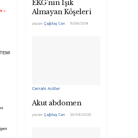
EKG’nin Işık
Almayan Köşeleri
n –
yazan
Çağdaş Can
11/06/2014
STEMI
Cerrahi Aciller
Akut abdomen
nu
yazan
Çağdaş Can
25/06/2025
üşen