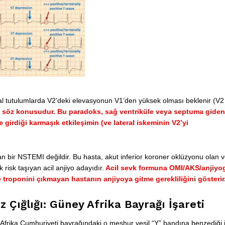
al tutulumlarda V2’deki elevasyonun V1’den yüksek olması beklenir (V2
 söz konusudur. Bu paradoks, sağ ventriküle veya septuma giden
e girdiği karmaşık etkileşimin (ve lateral iskeminin V2’yi
an bir NSTEMI değildir. Bu hasta, akut inferior koroner oklüzyonu olan 
isk taşıyan acil anjiyo adayıdır.
Acil sevk formuna OMI/AKS/anjiyog
e troponini çıkmayan hastanın anjiyoya gitme gerekliliğini gösterir
 Çığlığı: Güney Afrika Bayrağı İşareti
frika Cumhuriyeti bayrağındaki o meşhur yeşil “Y” bandına benzediği i