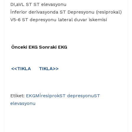
DI,aVL ST ST elevasyonu
İnferior derivasyonda ST Depresyonu (resiprokal)
V5-6 ST depresyonu lateral duvar iskemisi
Önceki EKG
Sonraki EKG
<<TIKLA
TIKLA>>
Etiket:
EKG
Mİ
resiprok
ST depresyonu
ST
elevasyonu