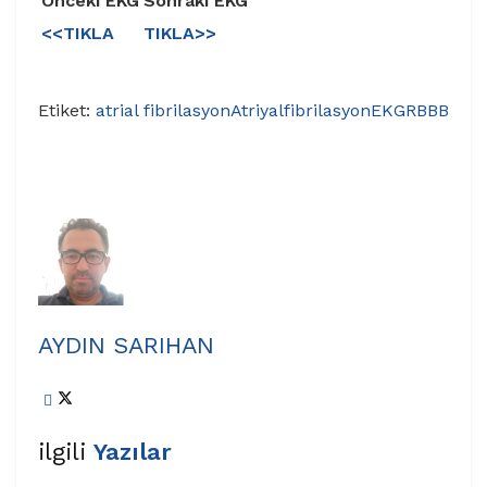
Önceki EKG
Sonraki EKG
<<TIKLA
TIKLA>>
Etiket:
atrial fibrilasyon
Atriyalfibrilasyon
EKG
RBBB
AYDIN SARIHAN
ilgili
Yazılar