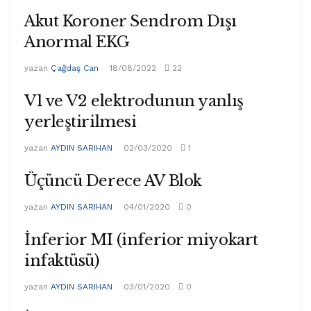
Akut Koroner Sendrom Dışı
Anormal EKG
yazan
Çağdaş Can
18/08/2022
22
V1 ve V2 elektrodunun yanlış
yerleştirilmesi
yazan
AYDIN SARIHAN
02/03/2020
1
Üçüncü Derece AV Blok
yazan
AYDIN SARIHAN
04/01/2020
0
İnferior MI (inferior miyokart
infaktüsü)
yazan
AYDIN SARIHAN
03/01/2020
0