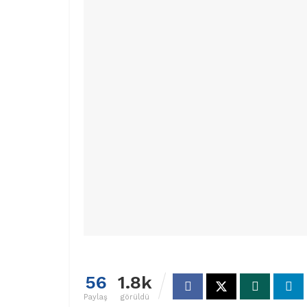
56
1.8k
Paylaş
görüldü