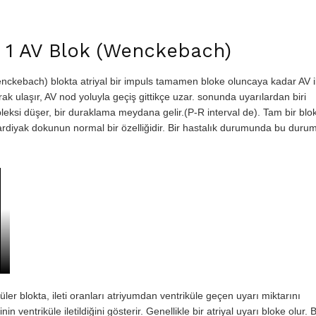
p 1 AV Blok (Wenckebach)
Wenckebach) blokta atriyal bir impuls tamamen bloke oluncaya kadar AV il
ak ulaşır, AV nod yoluyla geçiş gittikçe uzar. sonunda uyarılardan biri
leksi düşer, bir duraklama meydana gelir.(P-R interval de). Tam bir blo
kardiyak dokunun normal bir özelliğidir. Bir hastalık durumunda bu duru
üler blokta, ileti oranları atriyumdan ventriküle geçen uyarı miktarını
n ventriküle iletildiğini gösterir. Genellikle bir atriyal uyarı bloke olur. B