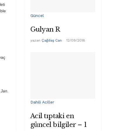
eti
ible
Güncel
Gulyan R
yazan
Çağdaş Can
12/09/2018
iyaç
 Jan.
Dahili Aciller
Acil tıptaki en
güncel bilgiler – 1