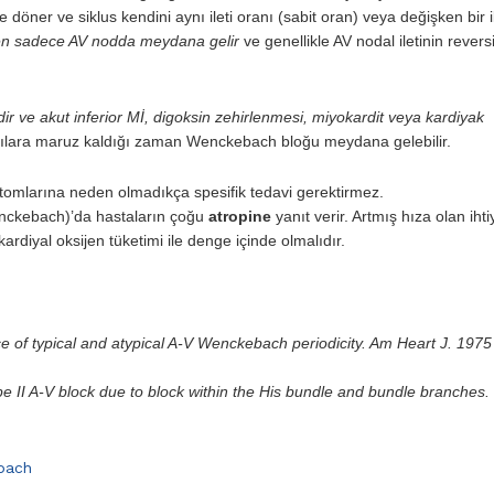
öner ve siklus kendini aynı ileti oranı (sabit oran) veya de­ğişken bir il
en sadece AV nodda meydana gelir
ve genellikle AV nodal iletinin revers
dir ve akut inferior Mİ, digoksin zehirlenmesi, miyokardit veya kardiyak
yarılara maruz kaldığı zaman Wenckebach blo­ğu meydana gelebilir.
tomlarına neden olmadıkça spesifik tedavi gerektirmez.
enckebach)’da hastaların çoğu
atropine
yanıt verir. Artmış hıza olan iht
rdiyal oksijen tüketimi ile denge içinde olmalıdır.
e of typical and atypical A-V Wenckebach periodicity. Am Heart J. 1975
 II A-V block due to block within the His bundle and bundle branches.
bach