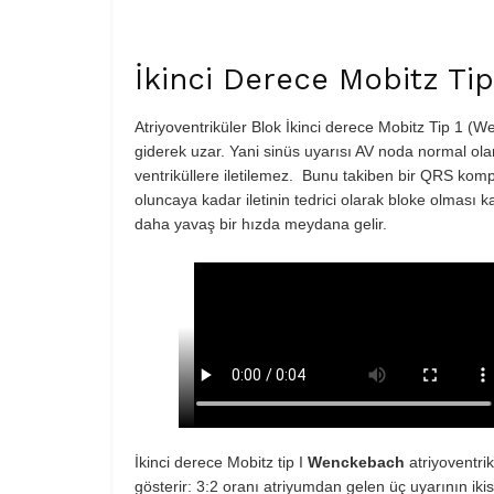
İkinci Derece Mobitz Ti
Atriyoventriküler Blok İkinci derece Mobitz Tip 1 (
giderek uzar. Yani sinüs uyarısı AV noda normal olar
ventriküllere iletilemez. Bunu takiben bir QRS komp
oluncaya kadar iletinin tedrici olarak bloke olması 
daha yavaş bir hızda meydana gelir.
İkinci derece Mobitz tip I
Wenckebach
atriyoventrik
gösterir: 3:2 oranı atriyumdan gelen üç uyarının ikisini