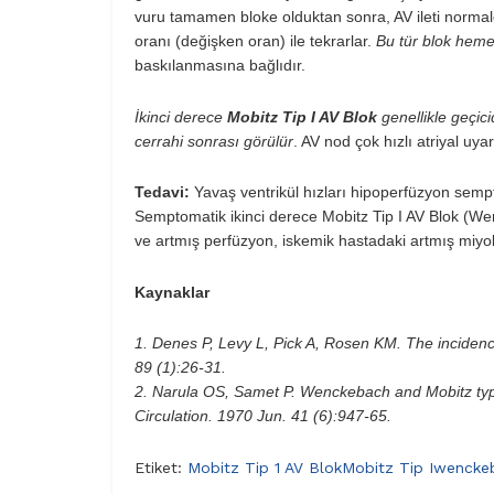
vuru tamamen bloke olduktan sonra, AV ileti normale d
oranı (değişken oran) ile tekrarlar.
Bu tür blok hem
baskılanmasına bağlıdır.
İkinci derece
Mobitz Tip I AV Blok
genellikle geçici
cerrahi sonrası görülür
. AV nod çok hızlı atriyal u
Tedavi:
Yavaş ventrikül hızları hipoperfüzyon semp
Semptomatik ikinci derece Mobitz Tip I AV Blok (W
ve artmış perfüzyon, iskemik hastadaki artmış miyoka
Kaynaklar
1. Denes P, Levy L, Pick A, Rosen KM. The incidenc
89 (1):26-31.
2. Narula OS, Samet P. Wenckebach and Mobitz type
Circulation. 1970 Jun. 41 (6):947-65.
Etiket:
Mobitz Tip 1 AV Blok
Mobitz Tip I
wencke