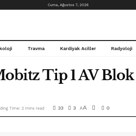
Cuma, Ağustos 7, 2026
koloji
Travma
Kardiyak Aciller
Radyoloji
Mobitz Tip 1 AV Blok
A
33
3
0
ding Time: 2 mins read
A