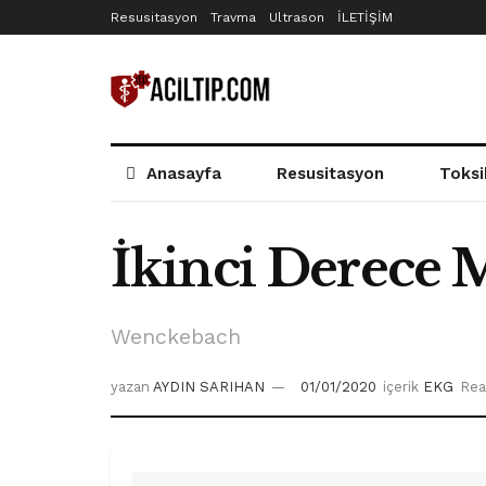
Resusitasyon
Travma
Ultrason
İLETİŞİM
Anasayfa
Resusitasyon
Toksi
İkinci Derece 
Wenckebach
yazan
AYDIN SARIHAN
01/01/2020
içerik
EKG
Rea