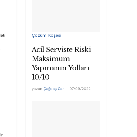
eti
Çözüm Köşesi
Acil Serviste Riski
k
m
Maksimum
Yapmanın Yolları
10/10
yazan
Çağdaş Can
07/09/2022
ir