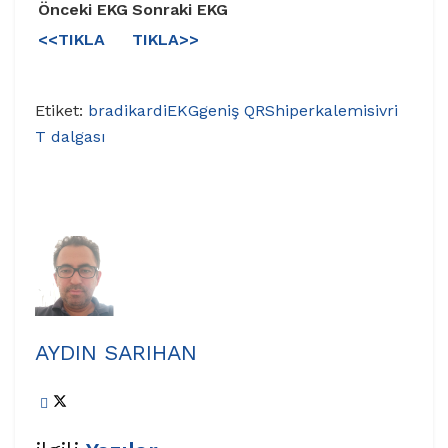
Önceki EKG
Sonraki EKG
<<TIKLA
TIKLA>>
Etiket:
bradikardi
EKG
geniş QRS
hiperkalemi
sivri
T dalgası
AYDIN SARIHAN