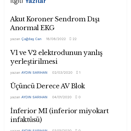
ilgili
Yazılar
Akut Koroner Sendrom Dışı
Anormal EKG
yazan
Çağdaş Can
18/08/2022
22
V1 ve V2 elektrodunun yanlış
yerleştirilmesi
yazan
AYDIN SARIHAN
02/03/2020
1
Üçüncü Derece AV Blok
yazan
AYDIN SARIHAN
04/01/2020
0
İnferior MI (inferior miyokart
infaktüsü)
yazan
AYDIN SARIHAN
03/01/2020
0