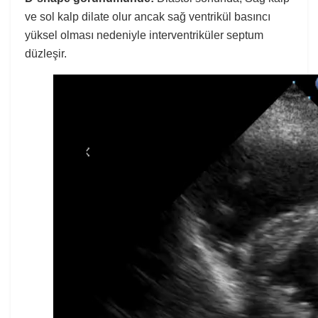
ve sol kalp dilate olur ancak sağ ventrikül basıncı
yüksel olması nedeniyle interventriküler septum
düzleşir.