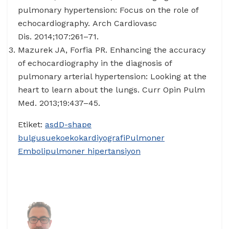
pulmonary hypertension: Focus on the role of
echocardiography. Arch Cardiovasc
Dis. 2014;107:261–71.
Mazurek JA, Forfia PR. Enhancing the accuracy
of echocardiography in the diagnosis of
pulmonary arterial hypertension: Looking at the
heart to learn about the lungs. Curr Opin Pulm
Med. 2013;19:437–45.
Etiket:
asd
D-shape
bulgusu
eko
ekokardiyografi
Pulmoner
Emboli
pulmoner hipertansiyon