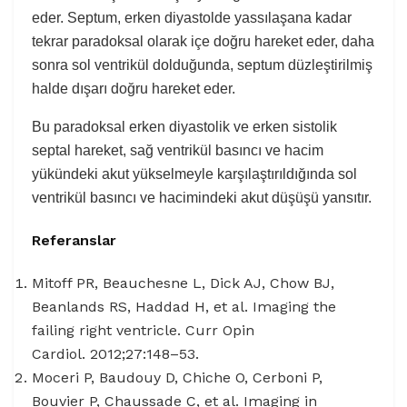
eder. Septum, erken diyastolde yassılaşana kadar
tekrar paradoksal olarak içe doğru hareket eder, daha
sonra sol ventrikül dolduğunda, septum düzleştirilmiş
halde dışarı doğru hareket eder.
Bu paradoksal erken diyastolik ve erken sistolik
septal hareket, sağ ventrikül basıncı ve hacim
yükündeki akut yükselmeyle karşılaştırıldığında sol
ventrikül basıncı ve hacimindeki akut düşüşü yansıtır.
Referanslar
Mitoff PR, Beauchesne L, Dick AJ, Chow BJ,
Beanlands RS, Haddad H, et al. Imaging the
failing right ventricle. Curr Opin
Cardiol. 2012;27:148–53.
Moceri P, Baudouy D, Chiche O, Cerboni P,
Bouvier P, Chaussade C, et al. Imaging in