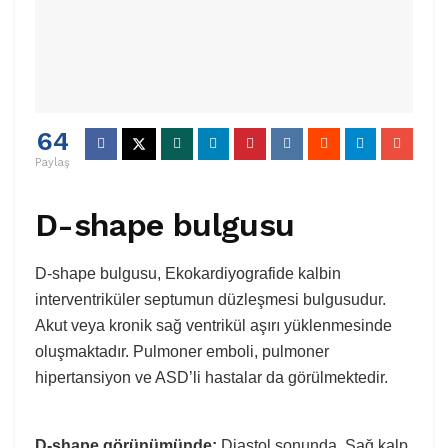
64
Paylaş
D-shape bulgusu
D-shape bulgusu, Ekokardiyografide kalbin
interventriküler septumun düzleşmesi bulgusudur.
Akut veya kronik sağ ventrikül aşırı yüklenmesinde
oluşmaktadır. Pulmoner emboli, pulmoner
hipertansiyon ve ASD’li hastalar da görülmektedir.
D-shape görünümünde:
Diastol sonunda, Sağ kalp