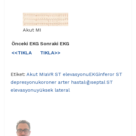
Akut MI
Önceki EKG
Sonraki EKG
<<TIKLA
TIKLA>>
Etiket:
Akut MI
aVR ST elevasyonu
EKG
inferor ST
depresyonu
koroner arter hastalığı
septal ST
elevasyonu
yüksek lateral