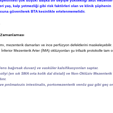
spesifitesi çok düşük! Başka bir deyişle yüksekliği akut mezenter
eri yaş, kalp yetmezliği gibi risk faktörleri olan ve klinik şüphenin
una güvenilerek BTA kesinlikle ertelenmemelidir.
.
A) Zamanlaması
nımı, mezenterik damarları ve ince perfüzyon defektlerini maskeleyebilir.
nferior Mezenterik Arter (İMA) oklüzyonları şu trifazik protokolle tam o
dens bağırsak duvarı) ve vasküler kalsifikasyonları saptar.
oliyi (en sık SMA orta kolik dal distali) ve Non-Oklüziv Mezenterik
rır.
e pnömatozis intestinalis, portomezenterik venöz gaz gibi geç o