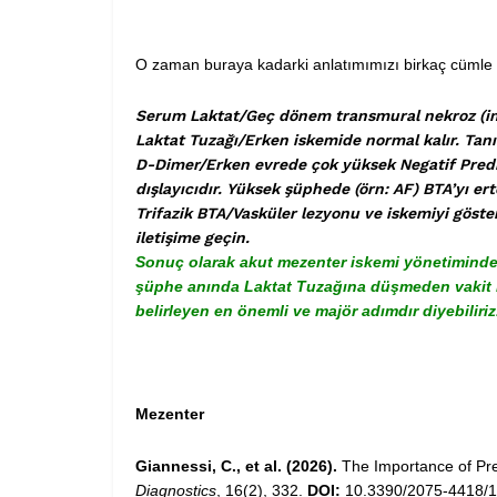
O zaman buraya kadarki anlatımımızı birkaç cümle i
Serum Laktat/Geç dönem transmural nekroz (inf
Laktat Tuzağı/Erken iskemide normal kalır. Tanı 
D-Dimer/Erken evrede çok yüksek Negatif Predik
dışlayıcıdır. Yüksek şüphede (örn: AF) BTA’yı er
Trifazik BTA/Vasküler lezyonu ve iskemiyi göstere
iletişime geçin.
Sonuç olarak akut mezenter iskemi yönetiminde la
şüphe anında Laktat Tuzağına düşmeden vakit k
belirleyen en önemli ve majör adımdır diyebiliriz
Mezenter
Giannessi, C., et al. (2026).
The Importance of Pre
Diagnostics
, 16(2), 332.
DOI:
10.3390/2075-4418/1