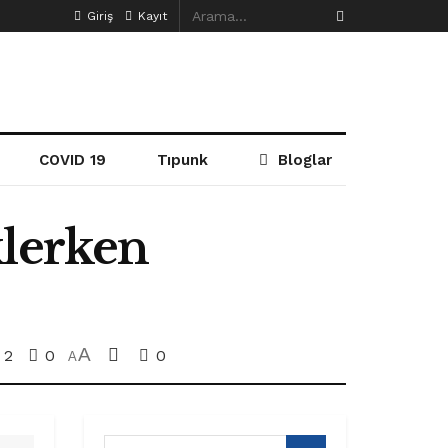
Giriş
Kayıt
COVID 19
Tıpunk
Bloglar
klerken
A
2
0
0
A