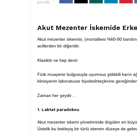
görüldü
Akut Mezenter İskemide Erken
Akut mezenter iskemisi, (mortalitesi %60-80 bandınd
acillerden bir diğeridir.
Klasiktir ve hep denir:
Fizik muayene bulgusuyla uyumsuz şiddetli karın 
klinisyenin laboratuvar biyobelirteçlerine gereğind
Zaman her şeydir…
1. Laktat paradoksu
Akut mezenter iskemi yönetiminde düşülen en büyük k
Üstelik bu bekleyiş bir türlü istenen düzeye de gelme