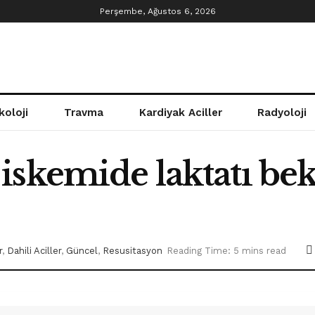
Perşembe, Ağustos 6, 2026
koloji
Travma
Kardiyak Aciller
Radyoloji
iskemide laktatı be
r
,
Dahili Aciller
,
Güncel
,
Resusitasyon
Reading Time: 5 mins read