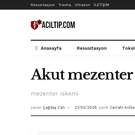
Resusitasyon
Travma
Ultrason
İLETİŞİM
Anasayfa
Resusitasyon
Toksi
Akut mezenter 
mezenter iskemi
yazan
Çağdaş Can
21/05/2026
içerik
Cerrahi Acille