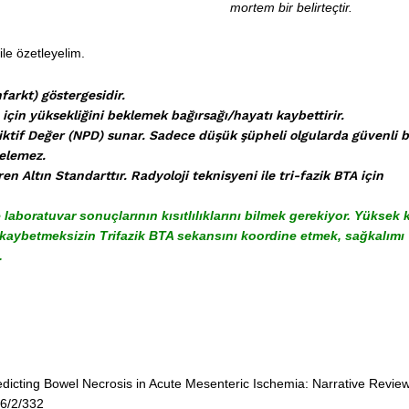
mortem bir belirteçtir.
le özetleyelim.
arkt) göstergesidir.
için yüksekliğini beklemek bağırsağı/hayatı kaybettirir.
tif Değer (NPD) sunar. Sadece düşük şüpheli olgularda güvenli b
telemez.
n Altın Standarttır. Radyoloji teknisyeni ile tri-fazik BTA için
boratuvar sonuçlarının kısıtlılıklarını bilmek gerekiyor. Yüksek k
aybetmeksizin Trifazik BTA sekansını koordine etmek, sağkalımı
.
dicting Bowel Necrosis in Acute Mesenteric Ischemia: Narrative Review
6/2/332