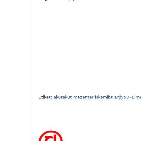
Etiket:
akut
akut mezenter iskemi
bt anjiyo
D-Dim