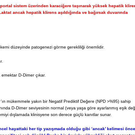
t portal sistem üzerinden karaciğere taşınarak yüksek hepatik kliren
Laktat ancak hepatik klirens aşıldığında ve bağırsak duvarında
 iskemi düzeyinde patogenezi görme gerekliliği önemlidir.
r.
 emektar D-Dimer çıkar.
er’ın mükemmele yakın bir Negatif Prediktif Değere (NPD >%95) sahip
anında D-Dimer seviyesinin normal (veya yaşa göre ayarlanmış eşik değ
kemiyi dışlamada klinisyene son derece güçlü kanıtlar sunar.
ncel hayattaki her tip yazışmada olduğu gibi ‘ancak’ kelimesi önce