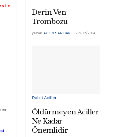
s ile
Derin Ven
Trombozu
yazan
AYDIN SARIHAN
22/02/2014
Dahili Aciller
erin
Öldürmeyen Aciller
Ne Kadar
Önemlidir
si