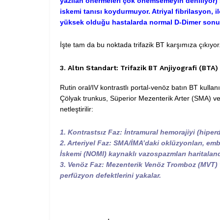
yazılan önermeleri çok önemsemeyin deniliyor) 
iskemi tanısı koydurmuyor. Atriyal fibrilasyon, il
yüksek olduğu hastalarda normal D-Dimer sonuc
İşte tam da bu noktada trifazik BT karşımıza çıkıyor
3. Altın Standart: Trifazik BT Anjiyografi (BT
Rutin oral/IV kontrastlı portal-venöz batın BT kulla
Çölyak trunkus, Süperior Mezenterik Arter (SMA) ve İ
netleştirilir:
1. Kontrastsız Faz: İntramural hemorajiyi (hiper
2. Arteriyel Faz: SMA/İMA’daki oklüzyonları, emb
İskemi (NOMI) kaynaklı vazospazmları haritalandı
3. Venöz Faz: Mezenterik Venöz Tromboz (MVT) v
perfüzyon defektlerini yakalar.