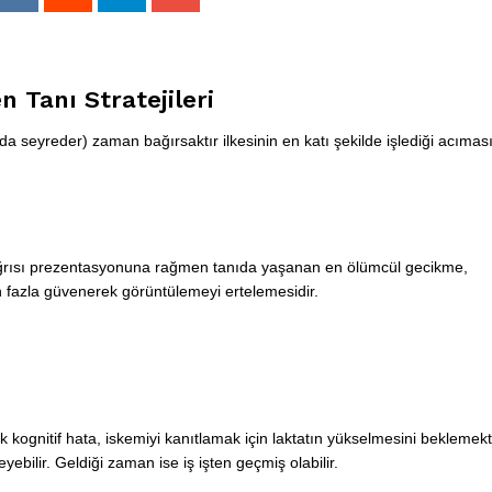
 Tanı Stratejileri
a seyreder) zaman bağırsaktır ilkesinin en katı şekilde işlediği acımas
ağrısı prezentasyonuna rağmen tanıda yaşanan en ölümcül gecikme,
en fazla güvenerek görüntülemeyi ertelemesidir.
ognitif hata, iskemiyi kanıtlamak için laktatın yükselmesini beklemekti
yebilir. Geldiği zaman ise iş işten geçmiş olabilir.