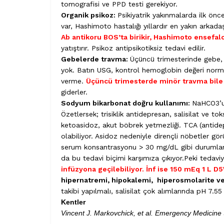
tomografisi ve PPD testi gerekiyor.
Organik psikoz:
Psikiyatrik yakınmalarda ilk ön
var, Hashimoto hastalığı yıllardır en yakın arkada
Ab antikoru BOS’ta birikir, Hashimoto ensefal
yatıştırır. Psikoz antipsikotiksiz tedavi edilir.
Gebelerde travma:
Üçüncü trimesterinde gebe, ı
yok. Batın USG, kontrol hemoglobin değeri normal
verme.
Üçüncü trimesterde minör travma bile 
giderler.
Sodyum bikarbonat doğru kullanımı:
NaHCO3’un
Özetlersek; trisiklik antidepresan, salisilat ve to
ketoasidoz, akut böbrek yetmezliği. TCA (antid
olabiliyor. Asidoz nedeniyle dirençli nöbetler görü
serum konsantrasyonu > 30 mg/dL gibi durumlard
da bu tedavi biçimi karşımıza çıkıyor.Peki tedaviy
infüzyona geçilebiliyor. İnf ise 150 mEq 1 L 
hipernatremi, hipokalemi, hiperosmolarite ve
takibi yapılmalı, salisilat çok alımlarında pH 7.5
Kentler
Vincent J. Markovchick, et al. Emergency Medicine Se