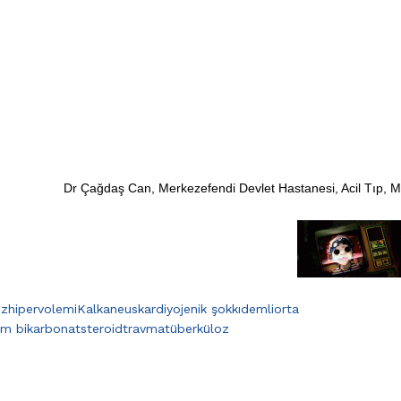
Dr Çağdaş Can, Merkezefendi Devlet Hastanesi, Acil Tıp, 
iz
hipervolemi
Kalkaneus
kardiyojenik şok
kıdemli
orta
m bikarbonat
steroid
travma
tüberküloz