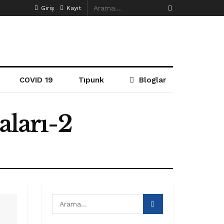
Giriş
Kayıt
COVID 19
Tıpunk
Bloglar
aları-2