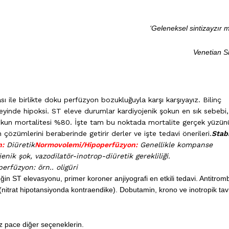
‘Geleneksel sintizayzır m
Venetian S
ı ile birlikte doku perfüzyon bozukluğuyla karşı karşıyayız. Bilinç
düzeyinde hipoksi. ST eleve durumlar kardiyojenik şokun en sık sebebi
 şokun mortalitesi %80. İşte tam bu noktada mortalite gerçek yüzün
 çözümlerini beraberinde getirir derler ve işte tedavi önerileri.
Stabi
n:
Diüretik
Normovolemi/Hipoperfüzyon:
Genellikle kompanse
enik şok, vazodilatör-inotrop-diüretik gerekliliği.
erfüzyon: örn.. oligüri
ğin ST elevasyonu, primer koroner anjiyografi en etkili tedavi. Antitrom
(nitrat hipotansiyonda kontraendike). Dobutamin, krono ve inotropik tav
öz pace diğer seçeneklerin.