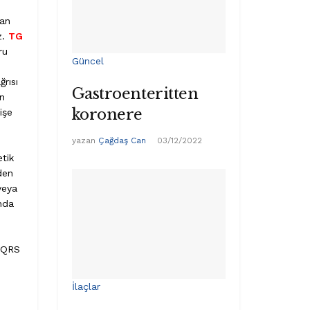
tan
z.
TG
ru
Güncel
ğrısı
Gastroenteritten
in
koronere
işe
yazan
Çağdaş Can
03/12/2022
etik
den
veya
nda
 QRS
İlaçlar