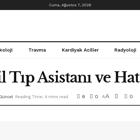
Cuma, Ağustos 7, 2026
koloji
Travma
Kardiyak Aciller
Radyoloji
 Tıp Asistanı ve Hat
A
6
0
0
Güncel
Reading Time: 4 mins read
A