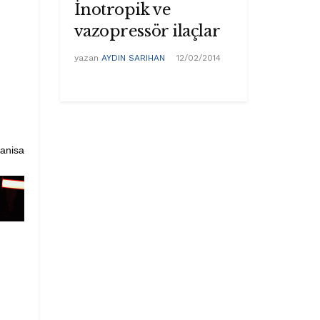
İnotropik ve
vazopressör ilaçlar
yazan
AYDIN SARIHAN
12/02/2014
Manisa