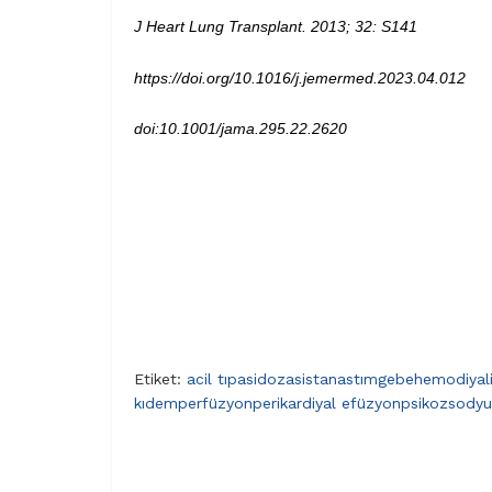
J Heart Lung Transplant. 2013; 32: S141
https://doi.org/10.1016/j.jemermed.2023.04.012
doi:10.1001/jama.295.22.2620
Etiket:
acil tıp
asidoz
asistan
astım
gebe
hemodiyal
kıdem
perfüzyon
perikardiyal efüzyon
psikoz
sodyu