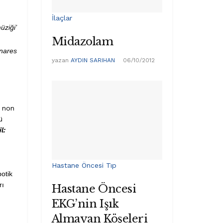
İlaçlar
üziği’
Midazolam
nares
yazan
AYDIN SARIHAN
06/10/2012
, non
ü
l:
Hastane Öncesi Tıp
botik
rı
Hastane Öncesi
EKG’nin Işık
Almayan Köşeleri