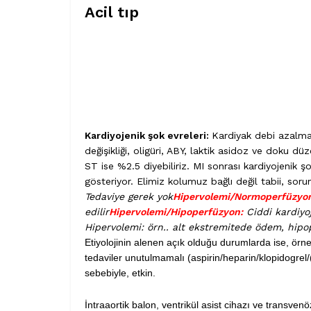
Acil tıp
Kardiyojenik şok evreleri:
Kardiyak debi azalmas
değişikliği, oligüri, ABY, laktik asidoz ve doku 
ST ise %2.5 diyebiliriz. MI sonrası kardiyojenik
gösteriyor. Elimiz kolumuz bağlı değil tabii, sorun
Tedaviye gerek yok
Hipervolemi/Normoperfüzyo
edilir
Hipervolemi/Hipoperfüzyon:
Ciddi kardiyoj
Hipervolemi: örn.. alt ekstremitede ödem, hipop
Etiyolojinin alenen açık olduğu durumlarda ise, örne
tedaviler unutulmamalı (aspirin/heparin/klopidogrel/
sebebiyle, etkin.
İntraaortik balon, ventrikül asist cihazı ve transven