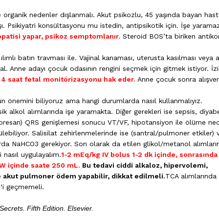
ce organik nedenler dışlanmalı. Akut psikozlu, 45 yaşında bayan has
şı. Psikiyatri konsültasyonu mu istedin, antipsikotik için. İşe yarama
opatisi yapar, psikoz semptomlanır.
Steroid BOS’ta biriken antiko
lımlı batın travması ile. Vajinal kanaması, uterusta kasılması veya a
. Anne adayı çocuk odasının rengini seçmek için gitmek istiyor. İz
4 saat fetal monitörizasyonu hak eder.
Anne çocuk sonra alışver
 önemini biliyoruz ama hangi durumlarda nasıl kullanmalıyız.
ksik alkol alımlarında işe yaramakta. Diğer gerekleri ise sepsis, diyab
epresan) QRS genişlemesi sonucu VT/VF, hipotansiyon ile ölüme ne
lebiliyor. Salisilat zehirlenmelerinde ise (santral/pulmoner etkiler) 
a NaHCO3 gerekiyor. Son olarak da etilen glikol/metanol alımları
i nasıl uygulayalım.
1-2 mEq/kg IV bolus 1-2 dk içinde, sonrasında
D5W içinde saate 250 mL.
Bu tedavi ciddi alkaloz, hipervolemi,
 akut pulmoner ödem yapabilir, dikkat edilmeli.
TCA alımlarında
5 ‘i geçmemeli.
crets. Fifth Edition. Elsevier.