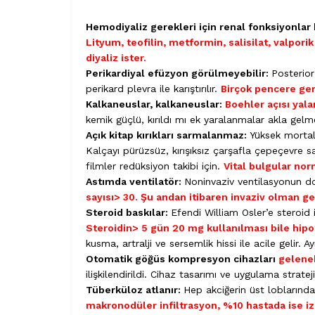
Hemodiyaliz gerekleri için renal fonksiyonlar
Lityum, teofilin, metformin, salisilat, valpori
diyaliz ister.
Perikardiyal efüzyon görülmeyebilir:
Posterior
perikard plevra ile karıştırılır.
Birçok pencere ger
Kalkaneuslar, kalkaneuslar:
Boehler açısı yal
kemik güçlü, kırıldı mı ek yaralanmalar akla gelm
Açık kitap kırıkları sarmalanmaz:
Yüksek mortali
Kalçayı pürüzsüz, kırışıksız çarşafla çepeçevre sa
filmler redüksiyon takibi için.
Vital bulgular nor
Astımda ventilatör:
Noninvaziv ventilasyonun do
sayısı> 30. Şu andan itibaren invaziv olman ge
Steroid baskılar:
Efendi William Osler’e steroid 
Steroidin> 5 gün 20 mg kullanılması bile hipo
kusma, artralji ve sersemlik hissi ile acile gelir
Otomatik göğüs kompresyon cihazları
gelene
ilişkilendirildi. Cihaz tasarımı ve uygulama stratej
Tüberküloz atlanır:
Hep akciğerin üst loblarınd
makronodüler infiltrasyon, %10 hastada ise iz