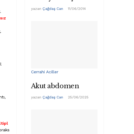
yazan
Çağdaş Can
11/06/2014
.
sız
,
l
Cerrahi Aciller
Akut abdomen
ntı,
yazan
Çağdaş Can
25/06/2025
tipl
oraks