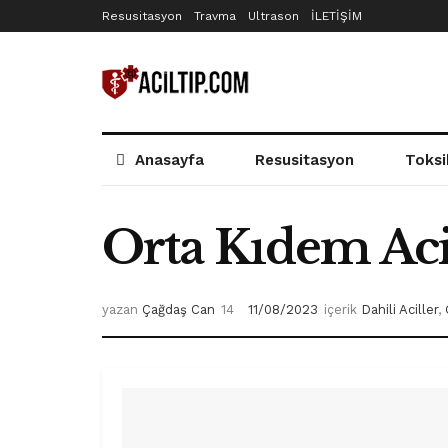
Resusitasyon
Travma
Ultrason
İLETİŞİM
Anasayfa
Resusitasyon
Toksi
Orta Kıdem Acil
yazan
Çağdaş Can
11/08/2023
içerik
Dahili Aciller
,