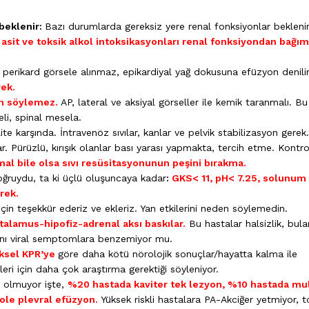
 beklenir:
Bazı durumlarda gereksiz yere renal fonksiyonlar beklenir
k asit ve toksik alkol intoksikasyonları renal fonksiyondan bağım
 perikard görsele alınmaz, epikardiyal yağ dokusuna efüzyon denilir
ek.
an söylemez.
AP, lateral ve aksiyal görseller ile kemik taranmalı. Bu
eli, spinal mesela.
te karşında. İntravenöz sıvılar, kanlar ve pelvik stabilizasyon gerek.
r. Pürüzlü, kırışık olanlar bası yarası yapmakta, tercih etme. Kontro
mal bile olsa sıvı resüsitasyonunun peşini bırakma.
ğruydu, ta ki üçlü oluşuncaya kadar
:
GKS< 11, pH< 7.25, solunum
rek.
için teşekkür ederiz ve ekleriz. Yan etkilerini neden söylemedin.
talamus-hipofiz-adrenal aksı baskılar.
Bu hastalar halsizlik, bula
. Aynı viral semptomlara benzemiyor mu.
ksel KPR’ye
göre daha kötü nörolojik sonuçlar/hayatta kalma ile
ileri için daha çok araştırma gerektiği söyleniyor.
a olmuyor işte,
%20 hastada kaviter tek lezyon, %10 hastada mul
ole plevral efüzyon.
Yüksek riskli hastalara PA-Akciğer yetmiyor, t