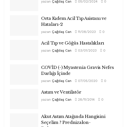
yazan
Çağdaş Can
05/02/2024
0
Orta Kıdem Acil Tıp Asistanı ve
Hataları-2
yazan
Çağdaş Can
11/08/2023
0
Acil Tıp ve Göğüs Hastalıkları
yazan
Çağdaş Can
03/01/2023
0
COVİD (-) Myastenia Gravis Nefes
Darlığı İçinde
yazan
Çağdaş Can
07/05/2020
0
Astım ve Ventilatör
yazan
Çağdaş Can
28/11/2014
0
Akut Astım Atağında Hangisini
Seçelim ? Prednizalon-