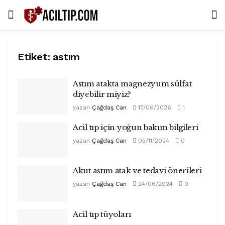
Etiket:
astım
Astım atakta magnezyum sülfat
diyebilir miyiz?
yazan
Çağdaş Can
17/06/2026
1
Acil tıp için yoğun bakım bilgileri
yazan
Çağdaş Can
05/11/2024
0
Akut astım atak ve tedavi önerileri
yazan
Çağdaş Can
24/06/2024
0
Acil tıp tüyoları