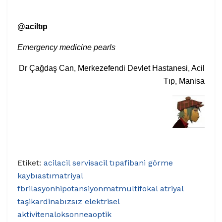
@aciltıp
Emergency medicine pearls
Dr Çağdaş Can, Merkezefendi Devlet Hastanesi, Acil
Tıp, Manisa
Etiket:
acil
acil servis
acil tıp
afib
ani görme
kaybı
astım
atriyal
fbrilasyon
hipotansiyon
mat
multifokal atriyal
taşikardi
nabızsız elektrisel
aktivite
nalokson
nea
optik