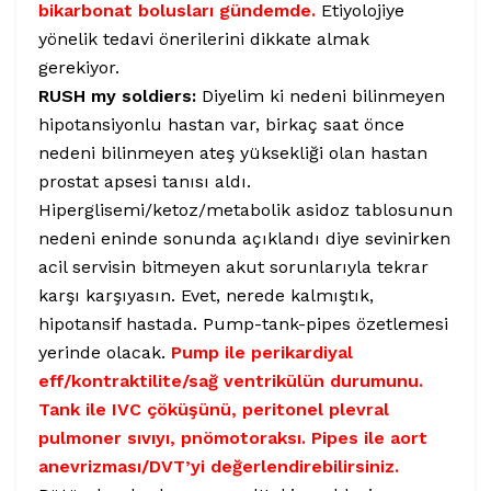
bikarbonat bolusları gündemde.
Etiyolojiye
yönelik tedavi önerilerini dikkate almak
gerekiyor.
RUSH my soldiers:
Diyelim ki nedeni bilinmeyen
hipotansiyonlu hastan var, birkaç saat önce
nedeni bilinmeyen ateş yüksekliği olan hastan
prostat apsesi tanısı aldı.
Hiperglisemi/ketoz/metabolik asidoz tablosunun
nedeni eninde sonunda açıklandı diye sevinirken
acil servisin bitmeyen akut sorunlarıyla tekrar
karşı karşıyasın. Evet, nerede kalmıştık,
hipotansif hastada. Pump-tank-pipes özetlemesi
yerinde olacak.
Pump ile perikardiyal
eff/kontraktilite/sağ ventrikülün durumunu.
Tank ile IVC çöküşünü, peritonel plevral
pulmoner sıvıyı, pnömotoraksı. Pipes ile aort
anevrizması/DVT’yi değerlendirebilirsiniz.