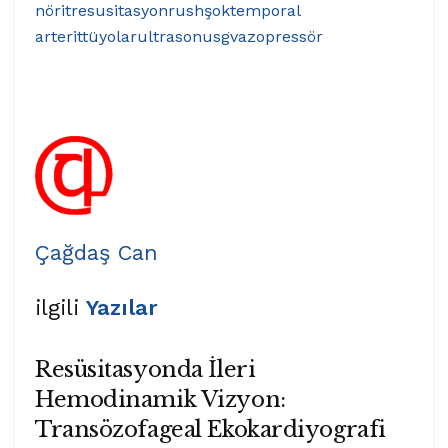
nörit
resusitasyon
rush
şok
temporal
arterit
tüyolar
ultrason
usg
vazopressör
Çağdaş Can
ilgili
Yazılar
Resüsitasyonda İleri
Hemodinamik Vizyon:
Transözofageal Ekokardiyografi