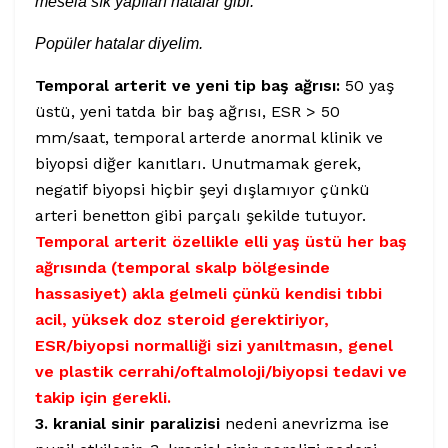
mesela sık yapılan hatalar gibi.
Popüler hatalar diyelim.
Temporal arterit ve yeni tip baş ağrısı:
50 yaş
üstü, yeni tatda bir baş ağrısı, ESR > 50
mm/saat, temporal arterde anormal klinik ve
biyopsi diğer kanıtları. Unutmamak gerek,
negatif biyopsi hiçbir şeyi dışlamıyor çünkü
arteri benetton gibi parçalı şekilde tutuyor.
Temporal arterit özellikle elli yaş üstü her baş
ağrısında (temporal skalp bölgesinde
hassasiyet) akla gelmeli çünkü kendisi tıbbi
acil, yüksek doz steroid gerektiriyor,
ESR/biyopsi normalliği sizi yanıltmasın, genel
ve plastik cerrahi/oftalmoloji/biyopsi tedavi ve
takip için gerekli.
3. kranial sinir paralizisi
nedeni anevrizma ise