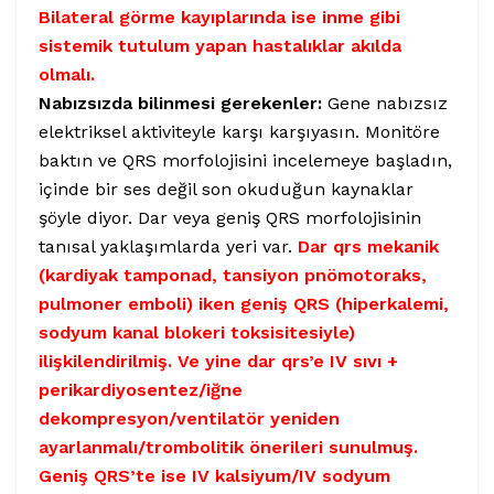
Bilateral görme kayıplarında ise inme gibi
sistemik tutulum yapan hastalıklar akılda
olmalı.
Nabızsızda bilinmesi gerekenler:
Gene nabızsız
elektriksel aktiviteyle karşı karşıyasın. Monitöre
baktın ve QRS morfolojisini incelemeye başladın,
içinde bir ses değil son okuduğun kaynaklar
şöyle diyor. Dar veya geniş QRS morfolojisinin
tanısal yaklaşımlarda yeri var.
Dar qrs mekanik
(kardiyak tamponad, tansiyon pnömotoraks,
pulmoner emboli) iken geniş QRS (hiperkalemi,
sodyum kanal blokeri toksisitesiyle)
ilişkilendirilmiş. Ve yine dar qrs’e IV sıvı +
perikardiyosentez/iğne
dekompresyon/ventilatör yeniden
ayarlanmalı/trombolitik önerileri sunulmuş.
Geniş QRS’te ise IV kalsiyum/IV sodyum