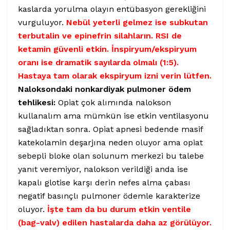
kaslarda yorulma olayın entübasyon gerekliğini
vurguluyor.
Nebül yeterli gelmez ise subkutan
terbutalin ve epinefrin silahların. RSI de
ketamin güvenli etkin. İnspiryum/ekspiryum
oranı ise dramatik sayılarda olmalı (1:5).
Hastaya tam olarak ekspiryum izni verin lütfen.
Naloksondaki nonkardiyak pulmoner ödem
tehlikesi:
Opiat çok alımında nalokson
kullanalım ama mümkün ise etkin ventilasyonu
sağladıktan sonra. Opiat apnesi bedende masif
katekolamin deşarjına neden oluyor ama opiat
sebepli bloke olan solunum merkezi bu talebe
yanıt veremiyor, nalokson verildiği anda ise
kapalı glotise karşı derin nefes alma çabası
negatif basınçlı pulmoner ödemle karakterize
oluyor.
İşte tam da bu durum etkin ventile
(bag-valv) edilen hastalarda daha az görülüyor.