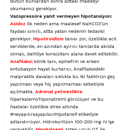
Bütün bunlardan sonra alttaki maddeyi
okumamız gerekiyor.
Vazopressöre yanıt vermeyen hipotansiyon:
Asidoz
ilk neden ama maalesef NaHCO3’ün
faydası sınırlı, altta yatan nedenin tedavisi
gerekiyor.
Hipotiroidizm
tanısı zor, özellikle acil
servislerde, en azından ayırıcı tanılarda akılda
olmalı, dahiliye konsültanı alana davet edilebilir.
Anafilaksi
klinik tanı, epinefrin ve erken
entübasyon hayat kurtarıcı. Anafilaksideki
malpraktis davaları sıklıkla bu iki faktörün geç
yapılması veya hiç yapılmaması sebebiyle
açılmakta.
Adrenal yetmezlikte
hiperkalemi/hiponatremi görülüyor ve bu
hastalar özellikle stres altında
#neyapılırsayapılsınhipotansif etiketiyle
adlandırılıyor. Hidrokortizon 100-200 mg IV işe
yarayabilir.
Hipokalsemi
zaten uzun QT ile