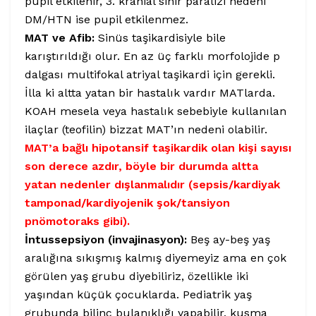
pupil etkilenir, 3. kranial sinir paralizi nedeni
DM/HTN ise pupil etkilenmez.
MAT ve Afib:
Sinüs taşikardisiyle bile
karıştırıldığı olur. En az üç farklı morfolojide p
dalgası multifokal atriyal taşikardi için gerekli.
İlla ki altta yatan bir hastalık vardır MATlarda.
KOAH mesela veya hastalık sebebiyle kullanılan
ilaçlar (teofilin) bizzat MAT’ın nedeni olabilir.
MAT’a bağlı hipotansif taşikardik olan kişi sayısı
son derece azdır, böyle bir durumda altta
yatan nedenler dışlanmalıdır (sepsis/kardiyak
tamponad/kardiyojenik şok/tansiyon
pnömotoraks gibi).
İntussepsiyon (invajinasyon):
Beş ay-beş yaş
aralığına sıkışmış kalmış diyemeyiz ama en çok
görülen yaş grubu diyebiliriz, özellikle iki
yaşından küçük çocuklarda. Pediatrik yaş
grubunda bilinç bulanıklığı yapabilir, kusma