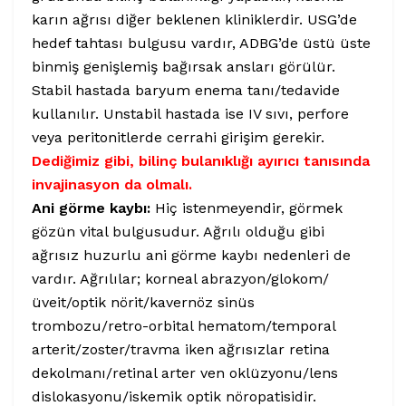
karın ağrısı diğer beklenen kliniklerdir. USG’de
hedef tahtası bulgusu vardır, ADBG’de üstü üste
binmiş genişlemiş bağırsak ansları görülür.
Stabil hastada baryum enema tanı/tedavide
kullanılır. Unstabil hastada ise IV sıvı, perfore
veya peritonitlerde cerrahi girişim gerekir.
Dediğimiz gibi, bilinç bulanıklığı ayırıcı tanısında
invajinasyon da olmalı.
Ani görme kaybı:
Hiç istenmeyendir, görmek
gözün vital bulgusudur. Ağrılı olduğu gibi
ağrısız huzurlu ani görme kaybı nedenleri de
vardır. Ağrılılar; korneal abrazyon/glokom/
üveit/optik nörit/kavernöz sinüs
trombozu/retro-orbital hematom/temporal
arterit/zoster/travma iken ağrısızlar retina
dekolmanı/retinal arter ven oklüzyonu/lens
dislokasyonu/iskemik optik nöropatisidir.