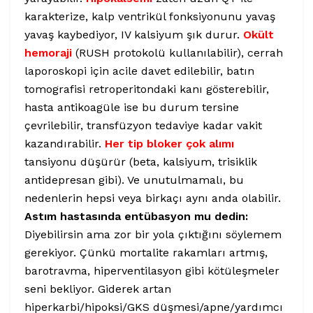
karakterize, kalp ventrikül fonksiyonunu yavaş
yavaş kaybediyor, IV kalsiyum şık durur.
Okült
hemoraji
(RUSH protokolü kullanılabilir), cerrah
laporoskopi için acile davet edilebilir, batın
tomografisi retroperitondaki kanı gösterebilir,
hasta antikoagüle ise bu durum tersine
çevrilebilir, transfüzyon tedaviye kadar vakit
kazandırabilir.
Her tip bloker çok alımı
tansiyonu düşürür (beta, kalsiyum, trisiklik
antidepresan gibi). Ve unutulmamalı, bu
nedenlerin hepsi veya birkaçı aynı anda olabilir.
Astım hastasında entübasyon mu dedin:
Diyebilirsin ama zor bir yola çıktığını söylemem
gerekiyor. Çünkü mortalite rakamları artmış,
barotravma, hiperventilasyon gibi kötüleşmeler
seni bekliyor. Giderek artan
hiperkarbi/hipoksi/GKS düşmesi/apne/yardımcı