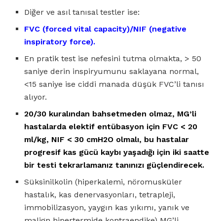
Diğer ve asıl tanısal testler ise:
FVC (forced vital capacity)/NIF (negative
inspiratory force).
En pratik test ise nefesini tutma olmakta, > 50
saniye derin inspiryumunu saklayana normal,
<15 saniye ise ciddi manada düşük FVC’li tanısı
alıyor.
20/30 kuralından bahsetmeden olmaz, MG’li
hastalarda elektif entübasyon için FVC < 20
ml/kg, NIF < 30 cmH2O olmalı, bu hastalar
progresif kas gücü kaybı yaşadığı için iki saatte
bir testi tekrarlamanız tanınızı güçlendirecek.
Süksinilkolin (hiperkalemi, nöromusküler
hastalık, kas denervasyonları, tetrapleji,
immobilizasyon, yaygın kas yıkımı, yanık ve
malign hipertermide kontraendike) MG’li