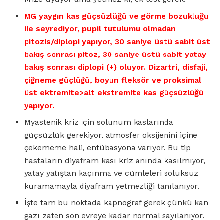
MG yaygın kas güçsüzlüğü ve görme bozukluğu
ile seyrediyor, pupil tutulumu olmadan
pitozis/diplopi yapıyor, 30 saniye üstü sabit üst
bakış sonrası pitoz, 30 saniye üstü sabit yatay
bakış sonrası diplopi (+) oluyor. Dizartri, disfaji,
çiğneme güçlüğü, boyun fleksör ve proksimal
üst ektremite>alt ekstremite kas güçsüzlüğü
yapıyor.
Myastenik kriz için solunum kaslarında
güçsüzlük gerekiyor, atmosfer oksijenini içine
çekememe hali, entübasyona varıyor. Bu tip
hastaların diyafram kası kriz anında kasılmıyor,
yatay yatıştan kaçınma ve cümleleri soluksuz
kuramamayla diyafram yetmezliği tanılanıyor.
İşte tam bu noktada kapnograf gerek çünkü kan
gazı zaten son evreye kadar normal sayılanıyor.