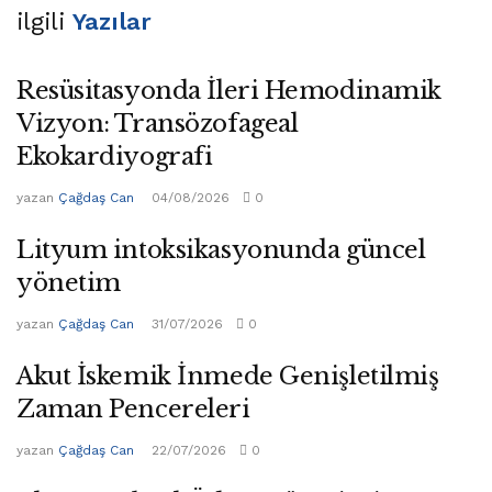
ilgili
Yazılar
Resüsitasyonda İleri Hemodinamik
Vizyon: Transözofageal
Ekokardiyografi
yazan
Çağdaş Can
04/08/2026
0
Lityum intoksikasyonunda güncel
yönetim
yazan
Çağdaş Can
31/07/2026
0
Akut İskemik İnmede Genişletilmiş
Zaman Pencereleri
yazan
Çağdaş Can
22/07/2026
0