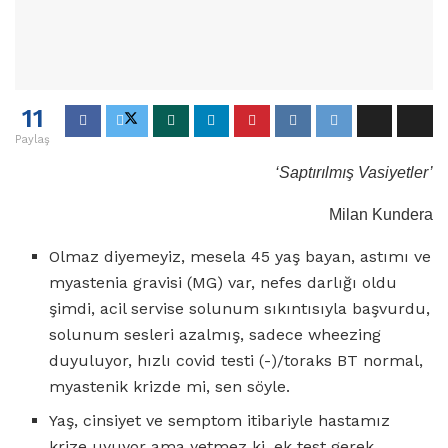
11
Paylaş
‘Saptırılmış Vasiyetler’
Milan Kundera
Olmaz diyemeyiz, mesela 45 yaş bayan, astımı ve
myastenia gravisi (MG) var, nefes darlığı oldu
şimdi, acil servise solunum sıkıntısıyla başvurdu,
solunum sesleri azalmış, sadece wheezing
duyuluyor, hızlı covid testi (-)/toraks BT normal,
myastenik krizde mi, sen söyle.
Yaş, cinsiyet ve semptom itibariyle hastamız
krize uyuyor ama yetmez ki, ek test gerek.