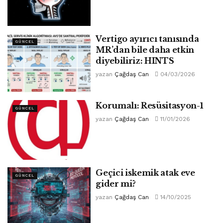
Vertigo ayırıcı tanısında
GÜNCEL
MR’dan bile daha etkin
diyebiliriz: HINTS
yazan
Çağdaş Can
04/03/2026
Korumalı: Resüsitasyon-1
GÜNCEL
yazan
Çağdaş Can
11/01/2026
Geçici iskemik atak eve
GÜNCEL
gider mi?
yazan
Çağdaş Can
14/10/2025