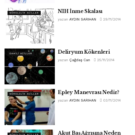
NIH İnme Skalası
NÖROLOJIK ACILLER
yazan
AYDIN SARIHAN
29/11/2014
Deliryum Kökenleri
DAHILI ACILLER
yazan
Çağdaş Can
25/11/2014
Epley Manevrası Nedir?
NÖROLOJIK ACILLER
yazan
AYDIN SARIHAN
03/11/2014
Akut Baş Ağrısına Neden
NÖROLOJIK ACILLER