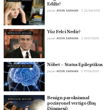
Edilir?
yazan
AYDIN SARIHAN
22/09/2013
Yüz Felci Nedir?
NÖROLOJIK ACILLER
yazan
AYDIN SARIHAN
31/07/2013
Nöbet – Status Epileptikus
NÖROLOJIK ACILLER
yazan
AYDIN SARIHAN
17/06/2013
Benign paroksismal
NÖROLOJIK ACILLER
pozisyonel vertigo (Baş
Dönmesi)