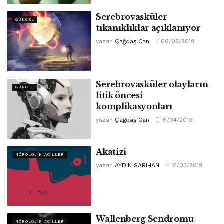
Serebrovasküler
GÜNCEL
tıkanıklıklar açıklanıyor
yazan
Çağdaş Can
06/05/2019
Serebrovasküler olayların
GÜNCEL
litik öncesi
komplikasyonları
yazan
Çağdaş Can
16/04/2019
Akatizi
NÖROLOJIK ACILLER
yazan
AYDIN SARIHAN
16/03/2019
Wallenberg Sendromu
NÖROLOJIK ACILLER