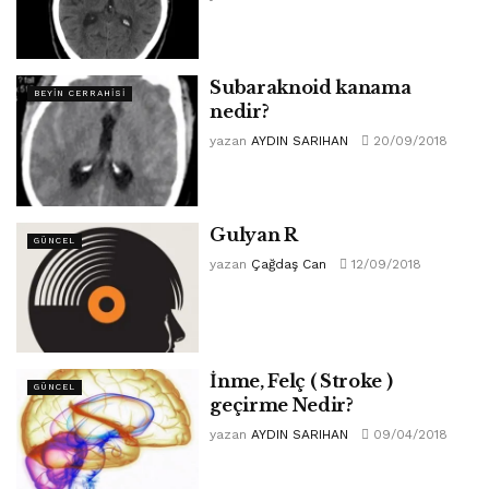
Subaraknoid kanama
BEYIN CERRAHISI
nedir?
yazan
AYDIN SARIHAN
20/09/2018
Gulyan R
GÜNCEL
yazan
Çağdaş Can
12/09/2018
İnme, Felç ( Stroke )
GÜNCEL
geçirme Nedir?
yazan
AYDIN SARIHAN
09/04/2018