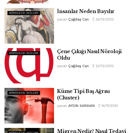
İnsanlar Neden Bayılır
NÖROLOJIK ACILLER
yazan
Çağdaş Can
24/12/2013
Çene Çıkığı Nasıl Nöroloji
NÖROLOJIK ACILLER
Oldu
yazan
Çağdaş Can
23/12/2013
Küme Tipi Baş Ağrısı
NÖROLOJIK ACILLER
(Cluster)
yazan
AYDIN SARIHAN
14/11/2013
Migren Nedir? Nasıl Tedavi
NÖROLOJIK ACILLER