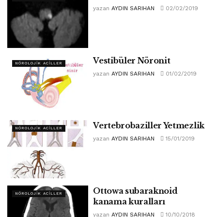
yazan
AYDIN SARIHAN
02/02/2019
Vestibüler Nöronit
NÖROLOJIK ACILLER
yazan
AYDIN SARIHAN
01/02/2019
Vertebrobaziller Yetmezlik
NÖROLOJIK ACILLER
yazan
AYDIN SARIHAN
15/01/2019
Ottowa subaraknoid
NÖROLOJIK ACILLER
kanama kuralları
yazan
AYDIN SARIHAN
10/10/2018