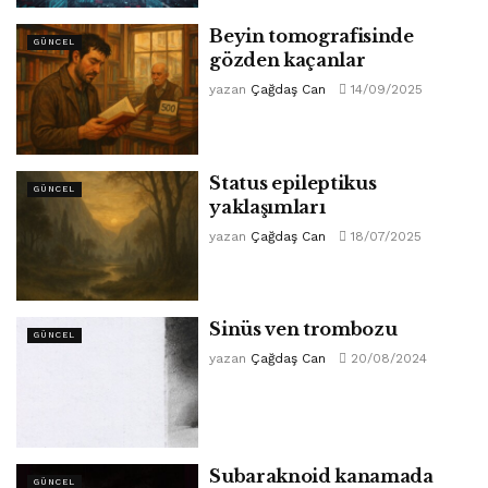
Beyin tomografisinde
GÜNCEL
gözden kaçanlar
yazan
Çağdaş Can
14/09/2025
Status epileptikus
GÜNCEL
yaklaşımları
yazan
Çağdaş Can
18/07/2025
Sinüs ven trombozu
GÜNCEL
yazan
Çağdaş Can
20/08/2024
Subaraknoid kanamada
GÜNCEL