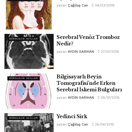
yazan
Çağdaş Can
04/03/2016
Serebral Venöz Tromboz
NÖROLOJIK ACILLER
Nedir?
yazan
AYDIN SARIHAN
27/01/2016
Bilgisayarlı Beyin
NÖROLOJIK ACILLER
Tomografisi’nde Erken
Serebral İskemi Bulguları
yazan
AYDIN SARIHAN
05/01/2016
Yedinci Sirk
NÖROLOJIK ACILLER
yazan
Çağdaş Can
25/04/2015