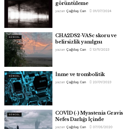
görüntüleme
yazan
Çağdaş Can
01/07/2024
CHA2DS2-VASc skoru ve
GÜNCEL
belirsizlik yanılgısı
yazan
Çağdaş Can
13/11/2023
İnme ve trombolitik
GÜNCEL
yazan
Çağdaş Can
23/01/2023
COVİD (-) Myastenia Gravis
GÜNCEL
Nefes Darlığı İçinde
yazan
Çağdaş Can
07/05/2020