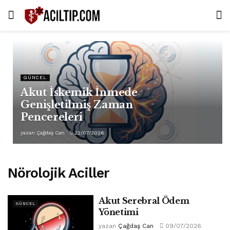
GÜNCEL
Akut İskemik İnmede
Genişletilmiş Zaman
Pencereleri
yazan
Çağdaş Can
22/07/2026
Nörolojik Aciller
Akut Serebral Ödem
GÜNCEL
Yönetimi
yazan
Çağdaş Can
09/07/2026