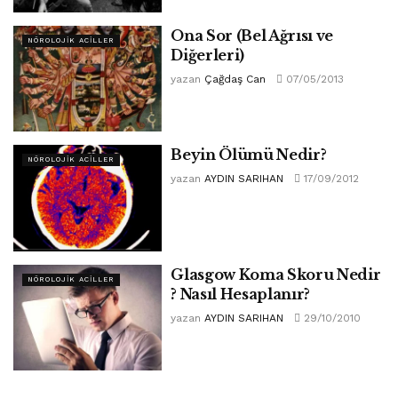
Ona Sor (Bel Ağrısı ve
NÖROLOJIK ACILLER
Diğerleri)
yazan
Çağdaş Can
07/05/2013
Beyin Ölümü Nedir?
NÖROLOJIK ACILLER
yazan
AYDIN SARIHAN
17/09/2012
Glasgow Koma Skoru Nedir
NÖROLOJIK ACILLER
? Nasıl Hesaplanır?
yazan
AYDIN SARIHAN
29/10/2010