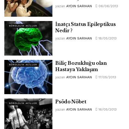
yazan
AYDIN SARIHAN
06/06/2013
İnatçı Status Epileptikus
NÖROLOJIK ACILLER
Nedir ?
yazan
AYDIN SARIHAN
18/05/2013
Biliç Bozukluğu olan
NÖROLOJIK ACILLER
Hastaya Yaklaşım
yazan
AYDIN SARIHAN
17/05/2013
Psödo Nöbet
NÖROLOJIK ACILLER
yazan
AYDIN SARIHAN
16/05/2013