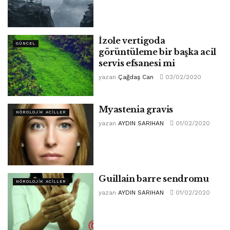
İzole vertigoda
GÜNCEL
görüntüleme bir başka acil
servis efsanesi mi
yazan
Çağdaş Can
03/02/2020
Myastenia gravis
NÖROLOJIK ACILLER
yazan
AYDIN SARIHAN
01/02/2020
Guillain barre sendromu
NÖROLOJIK ACILLER
yazan
AYDIN SARIHAN
01/02/2020