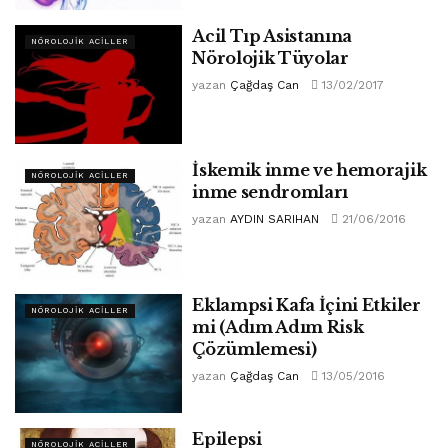
Acil Tıp Asistanına
NÖROLOJIK ACILLER
Nörolojik Tüyolar
yazan
Çağdaş Can
13/02/2017
İskemik inme ve hemorajik
NÖROLOJIK ACILLER
inme sendromları
yazan
AYDIN SARIHAN
21/06/2016
Eklampsi Kafa İçini Etkiler
NÖROLOJIK ACILLER
mi (Adım Adım Risk
Çözümlemesi)
yazan
Çağdaş Can
13/05/2016
Epilepsi
NÖROLOJIK ACILLER