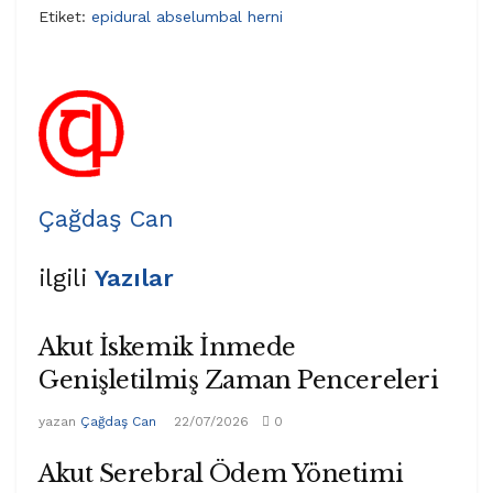
Etiket:
epidural abse
lumbal herni
Çağdaş Can
ilgili
Yazılar
Akut İskemik İnmede
Genişletilmiş Zaman Pencereleri
yazan
Çağdaş Can
22/07/2026
0
Akut Serebral Ödem Yönetimi