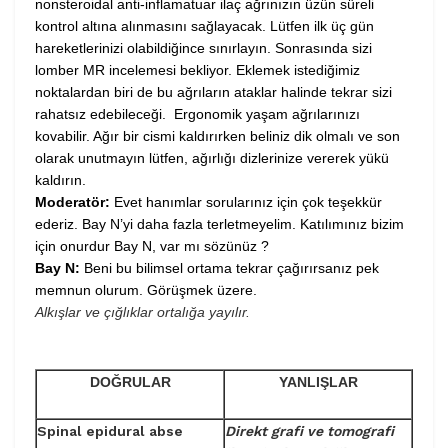
nonsteroidal anti-inflamatuar ilaç ağrınızın üzün süreli
kontrol altına alınmasını sağlayacak. Lütfen ilk üç gün
hareketlerinizi olabildiğince sınırlayın. Sonrasında sizi
lomber MR incelemesi bekliyor. Eklemek istediğimiz
noktalardan biri de bu ağrıların ataklar halinde tekrar sizi
rahatsız edebileceği. Ergonomik yaşam ağrılarınızı
kovabilir. Ağır bir cismi kaldırırken beliniz dik olmalı ve son
olarak unutmayın lütfen, ağırlığı dizlerinize vererek yükü
kaldırın.
Moderatör:
Evet hanımlar sorularınız için çok teşekkür
ederiz. Bay N’yi daha fazla terletmeyelim. Katılımınız bizim
için onurdur Bay N, var mı sözünüz ?
Bay N:
Beni bu bilimsel ortama tekrar çağırırsanız pek
memnun olurum. Görüşmek üzere.
Alkışlar ve çığlıklar ortalığa yayılır.
DOĞRULAR
YANLIŞLAR
Spinal epidural abse
Direkt grafi ve tomografi