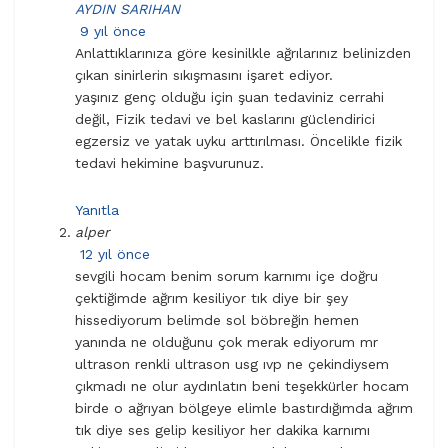
AYDIN SARIHAN
9 yıl önce
Anlattıklarınıza göre kesinilkle ağrılarınız belinizden
çıkan sinirlerin sıkışmasını işaret ediyor.
yaşınız genç olduğu için şuan tedaviniz cerrahi
değil, Fizik tedavi ve bel kaslarını güclendirici
egzersiz ve yatak uyku arttırılması. Öncelikle fizik
tedavi hekimine başvurunuz.
Yanıtla
alper
12 yıl önce
sevgili hocam benim sorum karnımı içe doğru
çektiğimde ağrım kesiliyor tık diye bir şey
hissediyorum belimde sol böbreğin hemen
yanında ne olduğunu çok merak ediyorum mr
ultrason renkli ultrason usg ıvp ne çekindiysem
çıkmadı ne olur aydınlatın beni teşekkürler hocam
birde o ağrıyan bölgeye elimle bastırdığımda ağrım
tık diye ses gelip kesiliyor her dakika karnımı