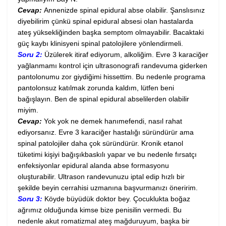
Cevap:
Annenizde spinal epidural abse olabilir. Şanslısınız
diyebilirim çünkü spinal epidural absesi olan hastalarda
ateş yüksekliğinden başka semptom olmayabilir. Bacaktaki
güç kaybı klinisyeni spinal patolojilere yönlendirmeli.
Soru 2:
Üzülerek itiraf ediyorum, alkoliğim. Evre 3 karaciğer
yağlanmamı kontrol için ultrasonografi randevuma giderken
pantolonumu zor giydiğimi hissettim. Bu nedenle programa
pantolonsuz katılmak zorunda kaldım, lütfen beni
bağışlayın. Ben de spinal epidural abselilerden olabilir
miyim.
Cevap:
Yok yok ne demek hanımefendi, nasıl rahat
ediyorsanız.
Evre 3 karaciğer hastalığı süründürür ama
spinal patolojiler daha çok süründürür. Kronik etanol
tüketimi kişiyi bağışıkbaskılı yapar ve bu nedenle fırsatçı
enfeksiyonlar epidural alanda abse formasyonu
oluşturabilir. Ultrason randevunuzu iptal edip hızlı bir
şekilde beyin cerrahisi uzmanına başvurmanızı öneririm.
Soru 3:
Köyde büyüdük doktor bey. Çocuklukta boğaz
ağrımız olduğunda kimse bize penisilin vermedi. Bu
nedenle akut romatizmal ateş mağduruyum, başka bir