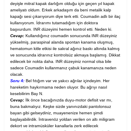
deyişle mitral kapak darlığım olduğu için geçen yıl kapak
ameliyatı oldum. Erkek arkadaşım da beni metalik kalp
kapağı sesi çıkarıyorum diye terk etti. Coumadin adlı bir ilaç
kullanıyorum. İdrarımı tutamadığım için doktora
başvurdum. INR düzeyimi hemen kontrol etti. Neden ki.
Cevap:
Kullandığınız coumadin sonucunda INR düzeyiniz
yükselmiş, paraspinal alanda spontan kanama oluşmuş,
hematomun kitle etkisi ile sakral ağınız baskı altında kalmış
ve sonucunda idrarınız kontrolsüz akmaya başlamış. Dikkat
edilecek bir nokta daha. INR düzeyiniz normal olsa bile
sadece Coumadin kullanmanız çabuk kanamanıza neden
olacak.
Soru 4:
Bel fıtığım var ve yakıcı ağrılar içindeyim. Her
hareketim haykırmama neden oluyor. Bu ağrıyı nasıl
kesebilirim Bay N.
Cevap:
İlk önce bacağınızda duyu-motor defisit var mı,
buna bakmalıyız. Keşke sizde yanınızdaki pantolonsuz
bayan gibi gelseydiniz, muayenenize hemen şimdi
başlayabilirdik. İntravenöz yoldan verilen on altı miligram
dekort ve intramüsküler kanallarla zerk edilecek