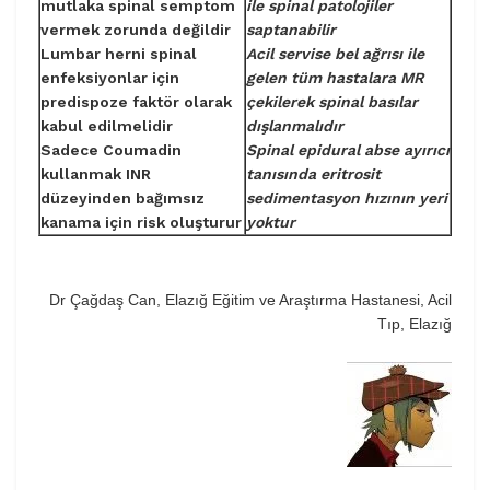
mutlaka spinal semptom
ile spinal patolojiler
vermek zorunda değildir
saptanabilir
Lumbar herni spinal
Acil servise bel ağrısı ile
enfeksiyonlar için
gelen tüm hastalara MR
predispoze faktör olarak
çekilerek spinal basılar
kabul edilmelidir
dışlanmalıdır
Sadece Coumadin
Spinal epidural abse ayırıcı
kullanmak INR
tanısında eritrosit
düzeyinden bağımsız
sedimentasyon hızının yeri
kanama için risk oluşturur
yoktur
Dr Çağdaş Can, Elazığ Eğitim ve Araştırma Hastanesi, Acil
Tıp, Elazığ