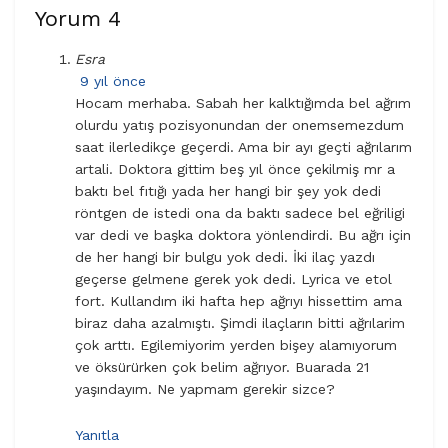
Yorum
4
Esra
9 yıl önce
Hocam merhaba. Sabah her kalktığımda bel ağrım
olurdu yatış pozisyonundan der onemsemezdum
saat ilerledikçe geçerdi. Ama bir ayı geçti ağrılarım
artali. Doktora gittim beş yıl önce çekilmiş mr a
baktı bel fıtığı yada her hangi bir şey yok dedi
röntgen de istedi ona da baktı sadece bel eğriligi
var dedi ve başka doktora yönlendirdi. Bu ağrı için
de her hangi bir bulgu yok dedi. İki ilaç yazdı
geçerse gelmene gerek yok dedi. Lyrica ve etol
fort. Kullandım iki hafta hep ağrıyı hissettim ama
biraz daha azalmıştı. Şimdi ilaçların bitti ağrılarim
çok arttı. Egilemiyorim yerden bişey alamıyorum
ve öksürürken çok belim ağrıyor. Buarada 21
yaşındayım. Ne yapmam gerekir sizce?
Yanıtla