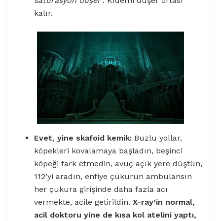
satürasyon düşer’
. Kıdemi düşer ortası
kalır.
Evet, yine skafoid kemik:
Buzlu yollar,
köpekleri kovalamaya başladın, beşinci
köpeği fark etmedin, avuç açık yere düştün,
112’yi aradın, enfiye çukurun ambulansın
her çukura girişinde daha fazla acı
vermekte, acile getirildin.
X-ray’in normal,
acil doktoru yine de kısa kol atelini yaptı,