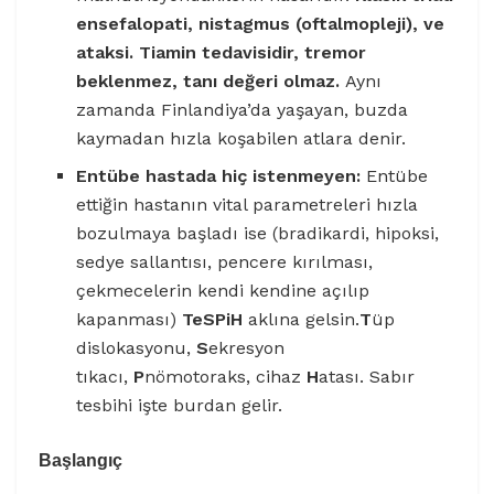
ensefalopati, nistagmus (oftalmopleji), ve
ataksi. Tiamin tedavisidir, tremor
beklenmez, tanı değeri olmaz.
Aynı
zamanda Finlandiya’da yaşayan, buzda
kaymadan hızla koşabilen atlara denir.
Entübe hastada hiç istenmeyen:
Entübe
ettiğin hastanın vital parametreleri hızla
bozulmaya başladı ise (bradikardi, hipoksi,
sedye sallantısı, pencere kırılması,
çekmecelerin kendi kendine açılıp
kapanması)
TeSPiH
aklına gelsin.
T
üp
dislokasyonu,
S
ekresyon
tıkacı,
P
nömotoraks, cihaz
H
atası. Sabır
tesbihi işte burdan gelir.
Başlangıç