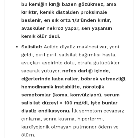
bu kemiğin kırığı bazen gözükmez, ama
kırıktır, kemik distalden proksimale
beslenir, en sık orta 1/3’ünden kırılır,
avasküler nekroz yapar, sen yaşarsın
kemik ölür dedi.
Salisilat:
Acilde diyaliz makinesi var, yeni
geldi, pırıl pırıl, salisilat bağımlısı hasta,
avuçları aspirinle dolu, etrafa gülücükler
saçarak yutuyor,
nefes darlığı içinde,
ciğerlerinde kaba raller, böbrek yetmezliği,
hemodinamik instabilite, nörolojik
semptomlar (koma, konvülziyon), serum
salisilat düzeyi > 100 mg/dl, işte bunlar
diyaliz endikasyonu.
İlk semptom cevapsız
çınlama, sonra kusma, hipertermi,
kardiyojenik olmayan pulmoner ödem ve
ölüm.