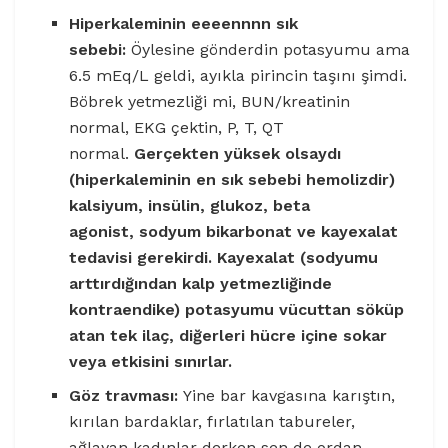
Hiperkaleminin eeeennnn sık
sebebi:
Öylesine gönderdin potasyumu ama
6.5 mEq/L geldi, ayıkla pirincin taşını şimdi.
Böbrek yetmezliği mi, BUN/kreatinin
normal, EKG çektin, P, T, QT
normal.
Gerçekten yüksek olsaydı
(hiperkaleminin en sık sebebi hemolizdir)
kalsiyum, insülin, glukoz, beta
agonist, sodyum bikarbonat ve kayexalat
tedavisi gerekirdi. Kayexalat (sodyumu
arttırdığından kalp yetmezliğinde
kontraendike) potasyumu vücuttan söküp
atan tek ilaç, diğerleri hücre içine sokar
veya etkisini sınırlar.
Göz travması:
Yine bar kavgasına karıştın,
kırılan bardaklar, fırlatılan tabureler,
ağlayan kadınlar derken sen de ordan