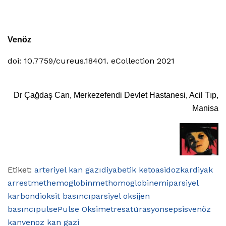
Venöz
doi: 10.7759/cureus.18401.
eCollection 2021
Dr Çağdaş Can, Merkezefendi Devlet Hastanesi, Acil Tıp,
Manisa
Etiket:
arteriyel kan gazı
diyabetik ketoasidoz
kardiyak
arrest
methemoglobin
methomoglobinemi
parsiyel
karbondioksit basıncı
parsiyel oksijen
basıncı
pulse
Pulse Oksimetre
satürasyon
sepsis
venöz
kan
venoz kan gazi