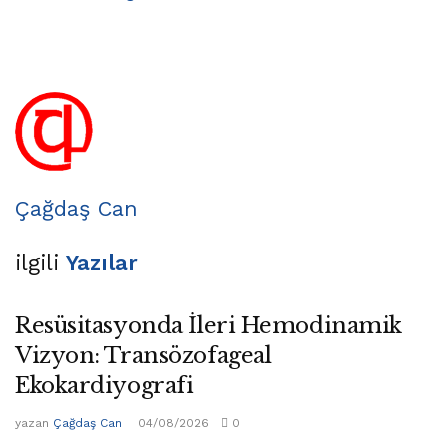
Çağdaş Can
ilgili
Yazılar
Resüsitasyonda İleri Hemodinamik
Vizyon: Transözofageal
Ekokardiyografi
yazan
Çağdaş Can
04/08/2026
0