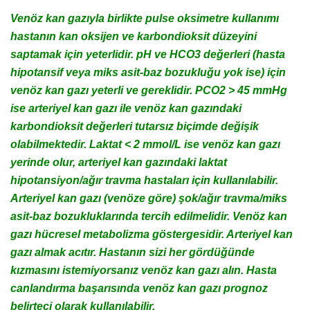
Venöz kan gazıyla birlikte pulse oksimetre kullanımı
hastanın kan oksijen ve karbondioksit düzeyini
saptamak için yeterlidir. pH ve HCO3 değerleri (hasta
hipotansif veya miks asit-baz bozukluğu yok ise) için
venöz kan gazı yeterli ve gereklidir. PCO2 > 45 mmHg
ise arteriyel kan gazı ile venöz kan gazındaki
karbondioksit değerleri tutarsız biçimde değişik
olabilmektedir. Laktat < 2 mmol/L ise venöz kan gazı
yerinde olur, arteriyel kan gazındaki laktat
hipotansiyon/ağır travma hastaları için kullanılabilir.
Arteriyel kan gazı (venöze göre) şok/ağır travma/miks
asit-baz bozukluklarında tercih edilmelidir. Venöz kan
gazı hücresel metabolizma göstergesidir. Arteriyel kan
gazı almak acıtır. Hastanın sizi her gördüğünde
kızmasını istemiyorsanız venöz kan gazı alın. Hasta
canlandırma başarısında venöz kan gazı prognoz
belirteci olarak kullanılabilir.