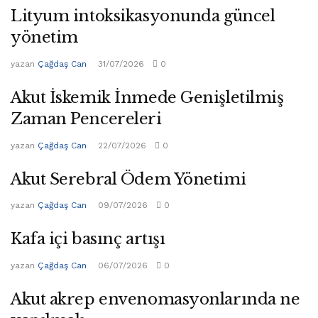
Lityum intoksikasyonunda güncel
yönetim
yazan
Çağdaş Can
31/07/2026
0
Akut İskemik İnmede Genişletilmiş
Zaman Pencereleri
yazan
Çağdaş Can
22/07/2026
0
Akut Serebral Ödem Yönetimi
yazan
Çağdaş Can
09/07/2026
0
Kafa içi basınç artışı
yazan
Çağdaş Can
06/07/2026
0
Akut akrep envenomasyonlarında ne