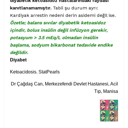
diyabetik ketoasidoz hastalarındaki faydası
kanıtlanamamıştır.
Tabii şu durum ayrı:
Kardiyak arrestin nedeni derin asidemi değil ise.
Özetle; balans sıvılar diyabetik ketoasidoz
içindir, bolus insülin değil infüzyon gerekir,
potasyum > 3.5 mEq/L olmadan insülin
başlama, sodyum bikarbonat tedavide endike
değildir.
Diyabet
Ketoacidosis.
StatPearls
Dr Çağdaş Can, Merkezefendi Devlet Hastanesi, Acil
Tıp, Manisa