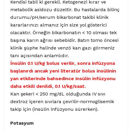
Kendisi tabii ki gerekli. Ketogenezi kırar ve
metabolik asidozu düzeltir. Bu hastalarda bilinç
durumu/pH/serum bikarbonat takibi klinik
kararlarınızı almanız için size yol gösterici
olacaktır. Örneğin bikarbonatın < 10 olması tek
başına karın ağrısı sebebidir. Batın tomo öncesi
klinik şüphe halinde venzö kan gazı görmeniz
tanı açısından anlamlıdır.
İnsülin 0.1 U/kg bolus verilir, sonra infüzyona
başlanırdı ancak yeni literatür bolus insülinin
yan etkilerinde bahsedince insülin infüzyonu
daha etkili denildi, 0.1 U/kg/saat.
Kan şekeri < 250 mg/dL olduğunda IV sıvı
dextroz içeren sıvılara çevrilir-normoglisemik
takip için (insülin infüzyonu sürerken).
Potasyum