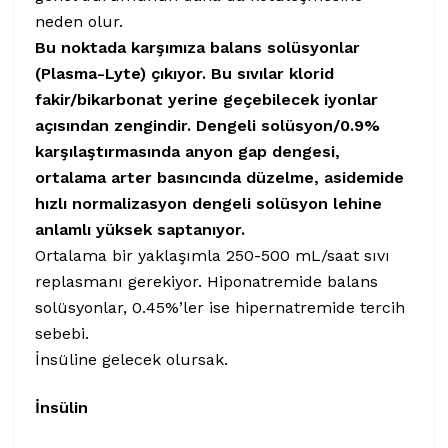
neden olur.
Bu noktada karşımıza balans solüsyonlar
(Plasma-Lyte) çıkıyor. Bu sıvılar klorid
fakir/bikarbonat yerine geçebilecek iyonlar
açısından zengindir. Dengeli solüsyon/0.9%
karşılaştırmasında anyon gap dengesi,
ortalama arter basıncında düzelme, asidemide
hızlı normalizasyon dengeli solüsyon lehine
anlamlı yüksek saptanıyor.
Ortalama bir yaklaşımla 250-500 mL/saat sıvı
replasmanı gerekiyor. Hiponatremide balans
solüsyonlar, 0.45%’ler ise hipernatremide tercih
sebebi.
İnsüline gelecek olursak.
İnsülin