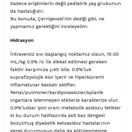
Sadece erişkinlerin değil pediatrik yaş grubunun
da hastalığıdır.
Bu konuda, Çernişevski’nin dediği gibi, ne
yapmamız gerektiğini inceleyelim.
Hidrasyon
İntravenöz sıvı başlangıç noktamız olsun, 15-20
mL/kg 0.9% IV. İlk dikkat edilmesi gereken
faktör karşımıza çıktı bile. 0.9%’luk
suprafizyolojik klor içerir ve hiperkloremi
inflamatuvar kaskatı aktifler.
Renal/pulmoner/kardiyovasküler/splanik
organlara istenmeyen etkilerle karakterize olur.
0.9%’luklar iyon oranı metabolik asidozu tetikler
ki bu durum halihazırda asit baz dengesi
bozulmuş diyabetik ketoasidoz hastalarının
genel durumunun daha da kötüleşmesine