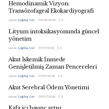
Hemodinamik Vizyon:
Transözofageal Ekokardiyografi
yazan
Çağdaş Can
04/08/2026
0
Lityum intoksikasyonunda güncel
yönetim
yazan
Çağdaş Can
31/07/2026
0
Akut İskemik İnmede
Genişletilmiş Zaman Pencereleri
yazan
Çağdaş Can
22/07/2026
0
Akut Serebral Ödem Yönetimi
yazan
Çağdaş Can
09/07/2026
0
Kafa içi basınç artışı