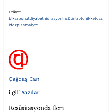
Etiket:
bikarbonat
diyabet
hidrasyon
insülin
izotonik
ketoas
idoz
plasmalyte
Çağdaş Can
ilgili
Yazılar
Resüsitasyonda İleri