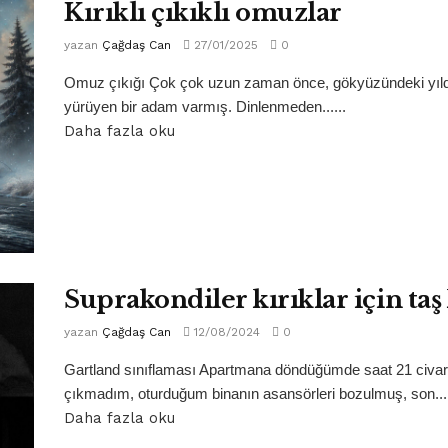
Kırıklı çıkıklı omuzlar
yazan
Çağdaş Can
27/01/2025
0
Omuz çıkığı Çok çok uzun zaman önce, gökyüzündeki yıldız
yürüyen bir adam varmış. Dinlenmeden......
Daha fazla oku
Suprakondiler kırıklar için ta
yazan
Çağdaş Can
12/08/2024
0
Gartland sınıflaması Apartmana döndüğümde saat 21 civar
çıkmadım, oturduğum binanın asansörleri bozulmuş, son...
Daha fazla oku