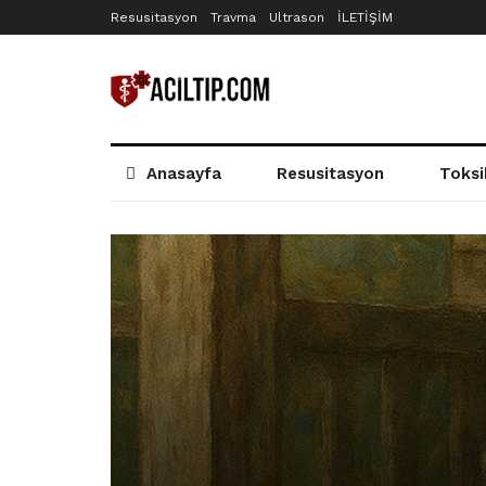
Resusitasyon
Travma
Ultrason
İLETİŞİM
Anasayfa
Resusitasyon
Toksi