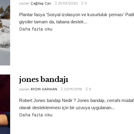
yazan
Çağdaş Can
21/02/2020
0
Plantar fasya 'Sosyal izolasyon ve kusurluluk şeması' Pati
giysiler tamam da, tabana destek...
Daha fazla oku
jones bandajı
yazan
AYDIN SARIHAN
03/11/2019
0
Robert Jones bandajı Nedir ? Jones bandajı, cerrahi müdah
olarak desteklenmesi için bir uzuvya uygulanan...
Daha fazla oku