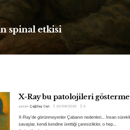
n spinal etkisi
X-Ray bu patolojileri gösterme
yazan
Çağdaş Can
20/09/2025
0
X-Ray'de görünmeyenler Çabanın nedenleri... İnsan sürekli 
savaşlar, kendi kendine ürettiği çaresizlikler, o hep...