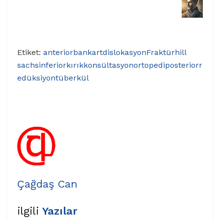
Etiket:
anterior
bankart
dislokasyon
Fraktür
hill
sachs
inferior
kırık
konsültasyon
ortopedi
posterior
r
edüksiyon
tüberkül
Çağdaş Can
ilgili
Yazılar