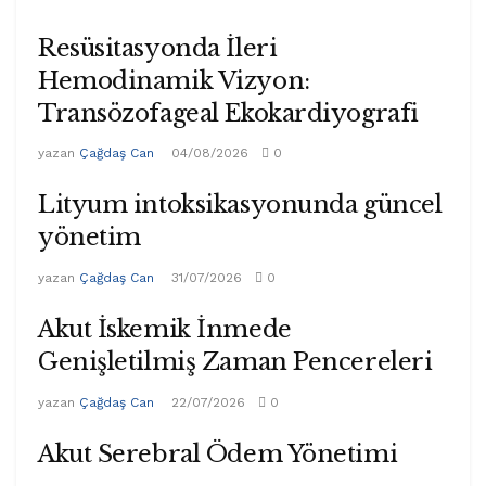
Resüsitasyonda İleri
Hemodinamik Vizyon:
Transözofageal Ekokardiyografi
yazan
Çağdaş Can
04/08/2026
0
Lityum intoksikasyonunda güncel
yönetim
yazan
Çağdaş Can
31/07/2026
0
Akut İskemik İnmede
Genişletilmiş Zaman Pencereleri
yazan
Çağdaş Can
22/07/2026
0
Akut Serebral Ödem Yönetimi