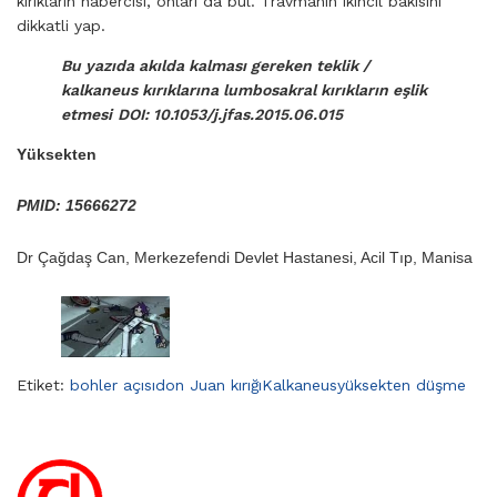
kırıkların habercisi, onları da bul. Travmanın ikincil bakısını
dikkatli yap.
Bu yazıda akılda kalması gereken teklik /
kalkaneus kırıklarına lumbosakral kırıkların eşlik
etmesi
DOI: 10.1053/j.jfas.2015.06.015
Yüksekten
PMID: 15666272
Dr Çağdaş Can, Merkezefendi Devlet Hastanesi, Acil Tıp, Manisa
Etiket:
bohler açısı
don Juan kırığı
Kalkaneus
yüksekten düşme