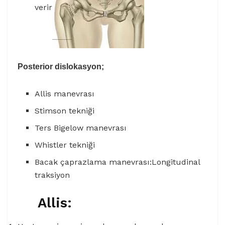
verir
Posterior dislokasyon;
Allis manevrası
Stimson tekniği
Ters Bigelow manevrası
Whistler tekniği
Bacak çaprazlama manevrası:Longitudinal
traksiyon
Allis: