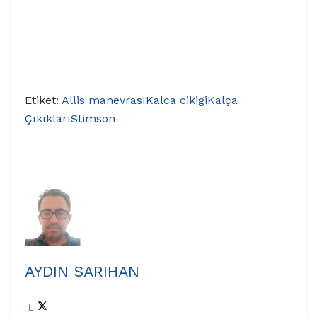
Etiket:
Allis manevrası
Kalca cikigi
Kalça
Çıkıkları
Stimson
AYDIN SARIHAN