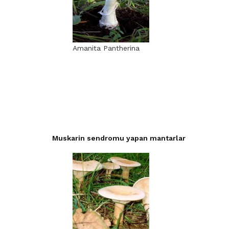
Amanita Pantherina
M
u
skarin sendromu yapan
mantarlar