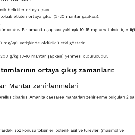
k belirtiler ortaya çıkar.
ksik etkileri ortaya çıkar (2-20 mantar şapkası).
.
ldürücüdür. Bir amanita şapkası yaklaşık 10-15 mg amatoksin içerdiğ
mg/kg’ı yetişkinde öldürücü etki gösterir.
200 g/kg (3-10 mantar şapkası) yenmesi öldürücüdür.
omlarının ortaya çıkış zamanları:
kan Mantar zehirlenmeleri
ellus cibarius, Amanita caesarea mantarları zehirlenme bulguları 2 sa
rdaki söz konusu toksinler ibotenik asit ve türevleri (musimol ve