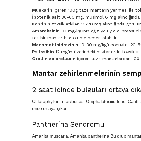
Muskarin
içeren 100g taze mantarın yenmesi ile toksi
İbotenik asit
30-60 mg, musimol 6 mg alındığında to
Koprinin
toksik etkileri 10-20 mg alındığında görülür
Amatoksinin
0,1 mg/kg’ının ağız yoluyla alınması ö
tek bir mantar bile ölüme neden olabilir.
Monometilhidrazinin
10-30 mg/kg’ı çocukta, 20-50 
Psilosibin
12 mg’ın üzerindeki miktarlarda toksiktır.
Orellin ve orellanin
içeren taze mantarlardan 100-
Mantar zehirlenmelerinin sempt
2 saat içinde bulguları ortaya çı
Chlorophyllum moiybdites, Omphalatusiiiudens, Canthar
önce ortaya çıkar.
Pantherina Sendromu
Amanita muscaria, Amanita pantherina Bu grup mantarla