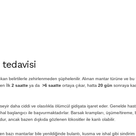
tedavisi
an belirtilerle zehirlenmeden şüphelenilir. Alınan mantar türüne ve bu
en İlk
2 saatte
ya da
>6 saatte
ortaya çıkar, hatta
20 gün
sonraya ka
 seyir daha ciddi ve olasılıkla ölümcül gidişata işaret eder. Genelde hast
al başlangıcı ile başvurmaktadırlar. Barsak krampları, üşüme/tireme, 
udur, ancak bazen dışkıda gözlenen lökositler ile kanlı olabilir.
n bazı mantarlar bile yenildiğinde bulantı, kusma ve ishal gibi sindirim