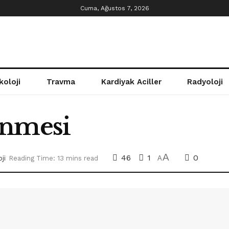
Cuma, Ağustos 7, 2026
koloji
Travma
Kardiyak Aciller
Radyoloji
enmesi
A
46
1
0
ji
Reading Time: 13 mins read
A