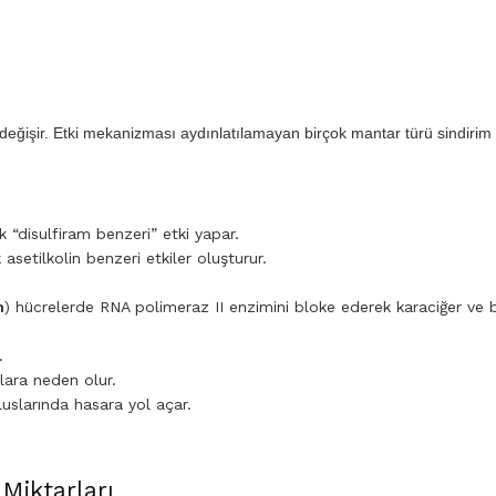
 değişir. Etki mekanizması aydınlatılamayan birçok mantar türü sindirim
 “disulfiram benzeri” etki yapar.
 asetilkolin benzeri etkiler oluşturur.
n
) hücrelerde RNA polimeraz II enzimini bloke ederek karaciğer ve
.
ılara neden olur.
luslarında hasara yol açar.
Miktarları