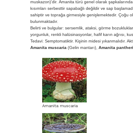
muskazon)’dir. Amanita türü genel olarak şapkalarında no
kısımları serbesttir sapabağlı değildir ve sap başlam
sahiptir ve toprağa girmesiyle genişlemektedir. Çoğu ol
bulunmaktadır.
Belirti ve bulgular: sersemlik, ataksi, görme bozuklukları
yorgunluk, renkli halüsinasyonlar, hafif karın ağrısı, k
Tedavi: Semptomatiktir. Kişinin midesi yıkanmalıdır. Aktif
Amanita muscaria
(Gelin mantarı),
Amanita panther
Amanita muscaria