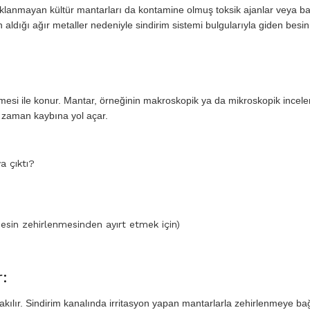
 saklanmayan kültür mantarları da kontamine olmuş toksik ajanlar veya ba
n aldığı ağır metaller nedeniyle sindirim sistemi bulgularıyla giden besin
lmesi ile konur. Mantar, örneğinin makroskopik ya da mikroskopik incel
 zaman kaybına yol açar.
a çıktı?
Besin zehirlenmesinden ayırt etmek için)
:
akılır. Sindirim kanalında irritasyon yapan mantarlarla zehirlenmeye bağl