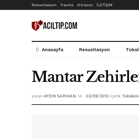
Resusitasyon
Travma
Ultrason
İLETİŞİM
Anasayfa
Resusitasyon
Toksi
Mantar Zehirl
yazan
AYDIN SARIHAN
03/08/2013
içerik
Toksikolo