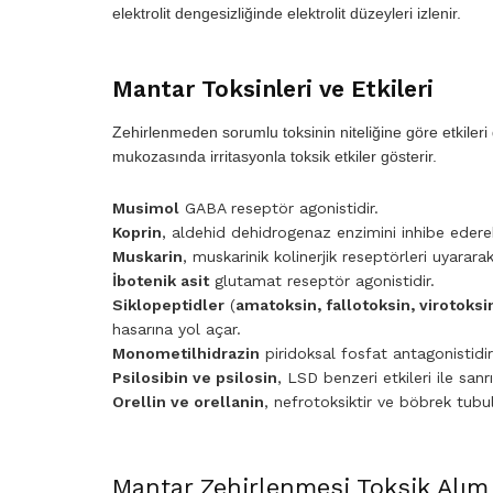
elektrolit dengesizliğinde elektrolit düzeyleri izlenir.
Mantar Toksinleri ve Etkileri
Zehirlenmeden sorumlu toksinin niteliğine göre etkileri
mukozasında irritasyonla toksik etkiler gösterir.
Musimol
GABA reseptör agonistidir.
Koprin
, aldehid dehidrogenaz enzimini inhibe ederek
Muskarin
, muskarinik kolinerjik reseptörleri uyararak
İbotenik asit
glutamat reseptör agonistidir.
Siklopeptidler
(
amatoksin, fallotoksin, virotoksi
hasarına yol açar.
Monometilhidrazin
piridoksal fosfat antagonistidir
Psilosibin ve psilosin
, LSD benzeri etkileri ile sanr
Orellin ve orellanin
, nefrotoksiktir ve böbrek tubu
Mantar Zehirlenmesi Toksik Alım 