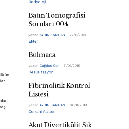
Radyoloji
Batın Tomografisi
Soruları 004
yazan
AYDIN SARIHAN
27/11/2014
Ekler
Bulmaca
yazan
Çağdaş Can
11/01/2015
Resusitasyon
 türün
dar
Fibrinolitik Kontrol
Listesi
alar
yazan
AYDIN SARIHAN
06/11/2013
baş
Cerrahi Aciller
Akut Divertikülit Sık