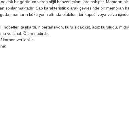
ktalı bir görünüm veren siğil benzeri çıkıntılara sahiptir. Mantarın alt
adan sonlanmaktadır. Sap karakteristik olarak çevresinde bir membran h
guda, mantarın kökü yerin altında olabilen, bir kapsül veya volva içinde
, nöbetler, taşikardi, hipertansiyon, kuru sıcak cilt, ağız kuruluğu, midri
usma ve ishal. Ölüm nadirdir.
 karbon verilebilir.
ina: