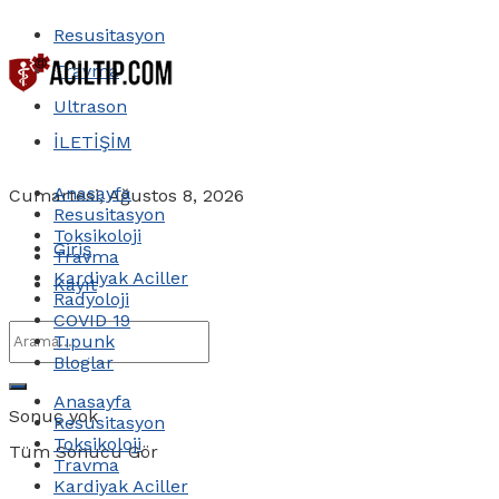
Resusitasyon
Travma
Ultrason
İLETİŞİM
Anasayfa
Cumartesi, Ağustos 8, 2026
Resusitasyon
Toksikoloji
Giriş
Travma
Kardiyak Aciller
Kayıt
Radyoloji
COVID 19
Tıpunk
Bloglar
Anasayfa
Sonuç yok
Resusitasyon
Toksikoloji
Tüm Sonucu Gör
Travma
Kardiyak Aciller