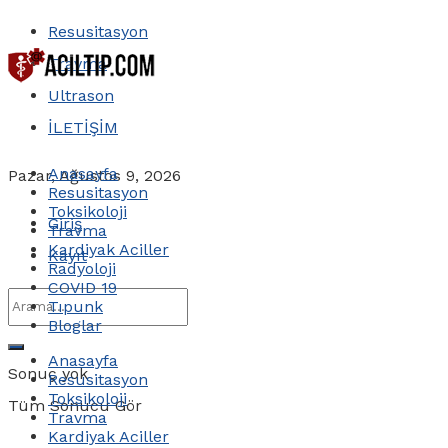
Resusitasyon
Travma
Ultrason
İLETİŞİM
Anasayfa
Pazar, Ağustos 9, 2026
Resusitasyon
Toksikoloji
Giriş
Travma
Kardiyak Aciller
Kayıt
Radyoloji
COVID 19
Tıpunk
Bloglar
Anasayfa
Sonuç yok
Resusitasyon
Toksikoloji
Tüm Sonucu Gör
Travma
Kardiyak Aciller