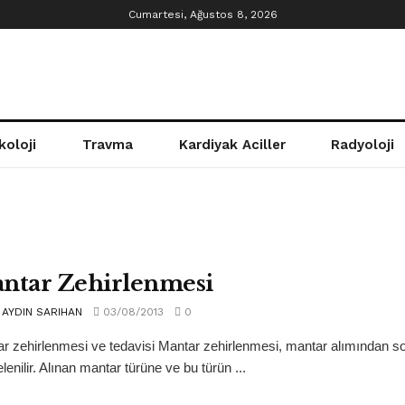
Cumartesi, Ağustos 8, 2026
koloji
Travma
Kardiyak Aciller
Radyoloji
ntar Zehirlenmesi
AYDIN SARIHAN
03/08/2013
0
r zehirlenmesi ve tedavisi Mantar zehirlenmesi, mantar alımından son
lenilir. Alınan mantar türüne ve bu türün ...