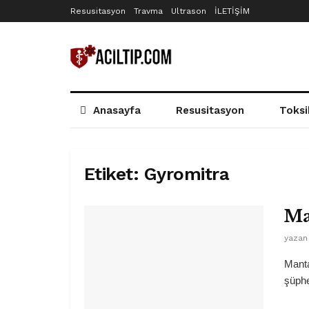
Resusitasyon
Travma
Ultrason
İLETİŞİM
Anasayfa
Resusitasyon
Toksi
Etiket:
Gyromitra
Ma
yazan
Manta
şüphe