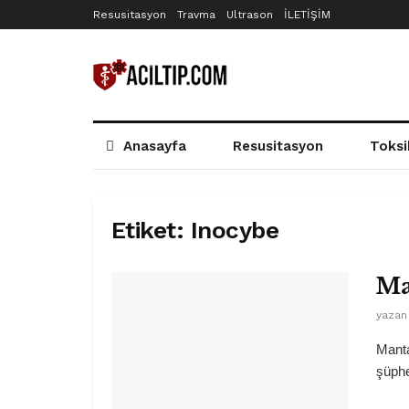
Resusitasyon
Travma
Ultrason
İLETİŞİM
Anasayfa
Resusitasyon
Toksi
Etiket:
Inocybe
Ma
yazan
Manta
şüphe