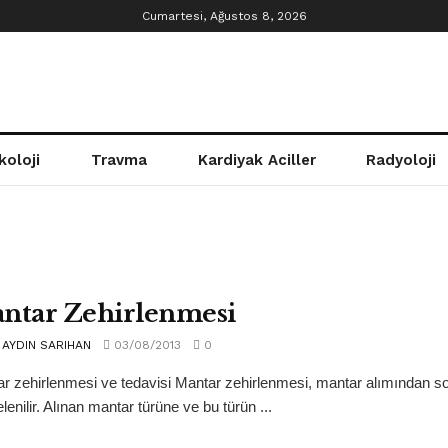
Cumartesi, Ağustos 8, 2026
koloji
Travma
Kardiyak Aciller
Radyoloji
ntar Zehirlenmesi
AYDIN SARIHAN
03/08/2013
0
r zehirlenmesi ve tedavisi Mantar zehirlenmesi, mantar alımından son
lenilir. Alınan mantar türüne ve bu türün ...