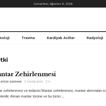
Cumartesi, Ağustos 8, 2026
koloji
Travma
Kardiyak Aciller
Radyoloji
tki
ntar Zehirlenmesi
AYDIN SARIHAN
03/08/2013
0
r zehirlenmesi ve tedavisi Mantar zehirlenmesi, mantar alımından son
lenilir. Alınan mantar türüne ve bu türün ...