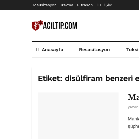
Resusitasyon
Travma
Ultrason
İLETİŞİM
Anasayfa
Resusitasyon
Toksi
Etiket:
disülfiram benzeri e
Ma
yazan
Manta
şüphe