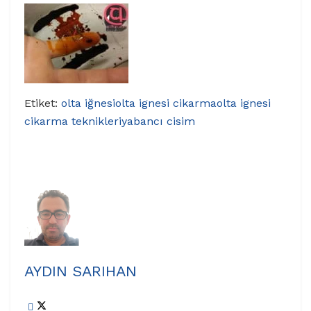
Etiket:
olta iğnesi
olta ignesi cikarma
olta ignesi
cikarma teknikleri
yabancı cisim
AYDIN SARIHAN