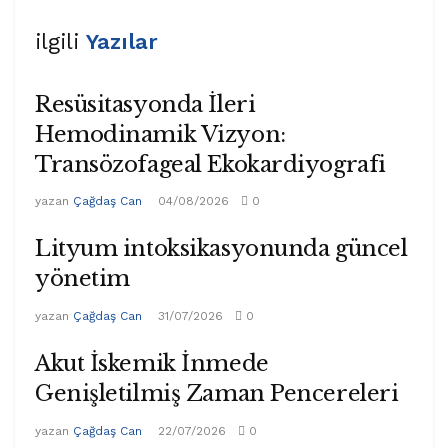
ilgili
Yazılar
Resüsitasyonda İleri
Hemodinamik Vizyon:
Transözofageal Ekokardiyografi
yazan
Çağdaş Can
04/08/2026
0
Lityum intoksikasyonunda güncel
yönetim
yazan
Çağdaş Can
31/07/2026
0
Akut İskemik İnmede
Genişletilmiş Zaman Pencereleri
yazan
Çağdaş Can
22/07/2026
0