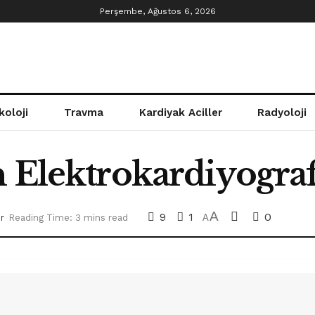
Perşembe, Ağustos 6, 2026
koloji
Travma
Kardiyak Aciller
Radyoloji
n Elektrokardiyograf
A
9
1
0
r
Reading Time: 3 mins read
A