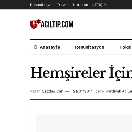
Resusitasyon
Travma
Ultrason
İLETİŞİM
Anasayfa
Resusitasyon
Toksi
Hemşireler İçi
yazan
Çağdaş Can
21/01/2014
içerik
Kardiyak Acille