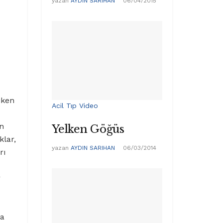
yazan
AYDIN SARIHAN
06/04/2015
iken
Acil Tıp Video
ın
Yelken Göğüs
klar,
yazan
AYDIN SARIHAN
06/03/2014
rı
r
la