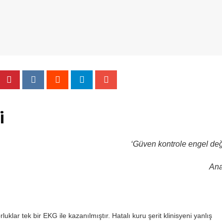
i
‘Güven kontrole engel deği
Ana
orluklar tek bir EKG ile kazanılmıştır. Hatalı
kuru şerit
klinisyeni yanlış