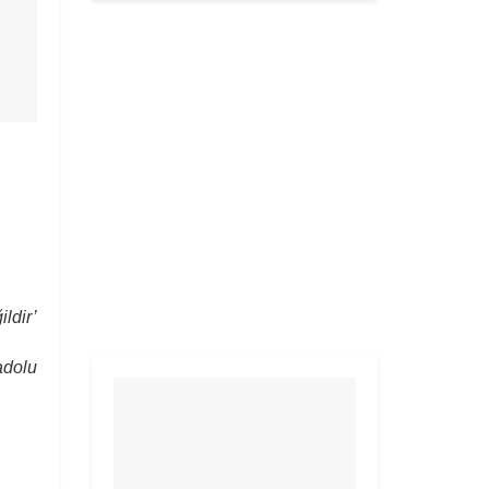
ldir’
dolu