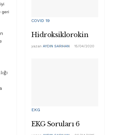
iyi
 geri
COVID 19
en
Hidroksiklorokin
e
yazan
AYDIN SARIHAN
15/04/2020
lığı
a
EKG
EKG Soruları 6