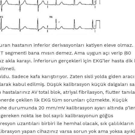
uran hastanın inferior derivasyonları katiyen eleve olmaz.
, ST segmenti bana mısın demez. Ama uygun açı verip (60
 akla karayı. İnferiorun gerçekleri için EKG’ler hasta dik 
kilmeli.
du. Sadece kafa karıştırıyor. Zaten sisli yolda giden arac
arak kabul edilmiş. Düşük kalibrasyon küçük dalgaları sa
stalarınız AV total blok, atriyal fibrilasyon, flutter tanıla
onerde çekilen ilk EKG tüm sorunları çözmekte. Küçük
Şüphe durumunda 20 mm/mV kalibrasyon ayarı altında p’le
gereken nokta ise bol sayılı kalibrasyonun göğüs
syon uzantıları birbiri ile hemhal olacak, sık çalılıkların
ibrasyon yapan cihazınız varsa sorun yok ama yoksa ayık