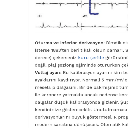
Oturma ve inferior derivasyon:
Dimdik ot
İsterse 1883’ten beri tıkalı olsun damarı
derece) çekerseniz
kuru şeritte
görürsünüz
değil, plaj şezlong eğiminde otururken çe
Voltaj ayarı:
Bu kalibrasyon ayarını kim bul
ayaklarını kaydırıyor. Normali 5 mm/mV ol
mesela p dalgasını. Bir de bakmışınız tüm ha
ile koronere yatmakta ancak nedense kor
dalgalar düşük kalibrasyonda gizlenir. 
kendini size gösterecektir. Unutulmaması 
derivasyonlarını büyük göstermesi. R progre
modern sanatına dönüşecek. Otomatik kal