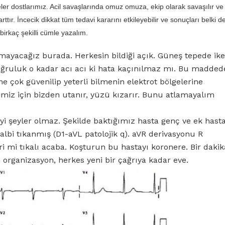
eler dostlarımız. Acil savaşlarında omuz omuza, ekip olarak savaşılır ve 
tır. İncecik dikkat tüm tedavi kararını etkileyebilir ve sonuçları belki de
irkaç şekilli cümle yazalım.
atmayacağız burada. Herkesin bildiği açık. Güneş tepede ik
ğruluk o kadar acı acı ki hata kaçınılmaz mı. Bu madded
e çok güvenilip yeterli bilmenin elektrot bölgelerine
ğimiz için bizden utanır, yüzü kızarır. Bunu atlamayalım
İyi şeyler olmaz. Şekilde baktığımız hasta genç ve ek hasta
albi tıkanmış (D1-aVL patolojik q). aVR derivasyonu R
i mi tıkalı acaba. Koşturun bu hastayı koronere. Bir dakik
m organizasyon, herkes yeni bir çağrıya kadar eve.