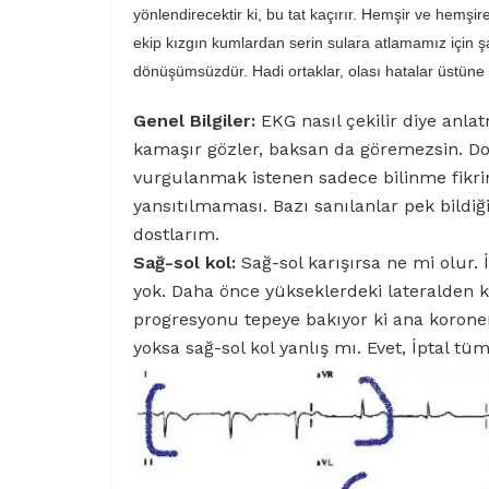
yönlendirecektir ki, bu tat kaçırır. Hemşir ve hemşir
ekip kızgın kumlardan serin sulara atlamamız için şart
dönüşümsüzdür. Hadi ortaklar, olası hatalar üstüne b
Genel Bilgiler:
EKG nasıl çekilir diye anl
kamaşır gözler, baksan da göremezsin. Do
vurgulanmak istenen sadece bilinme fikrin
yansıtılmaması. Bazı sanılanlar pek bildi
dostlarım.
Sağ-sol kol:
Sağ-sol karışırsa ne mi olur. 
yok. Daha önce yükseklerdeki lateralden k
progresyonu tepeye bakıyor ki ana koroner
yoksa sağ-sol kol yanlış mı. Evet, İptal tü