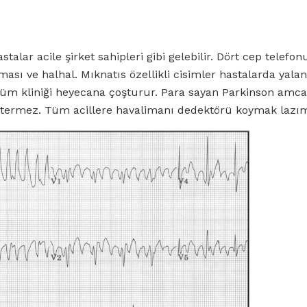
stalar acile şirket sahipleri gibi gelebilir. Dört cep telefon
sması ve halhal. Mıknatıs özellikli cisimler hastalarda yalan
 tüm kliniği heyecana çoşturur. Para sayan Parkinson amca
östermez. Tüm acillere havalimanı dedektörü koymak lazı