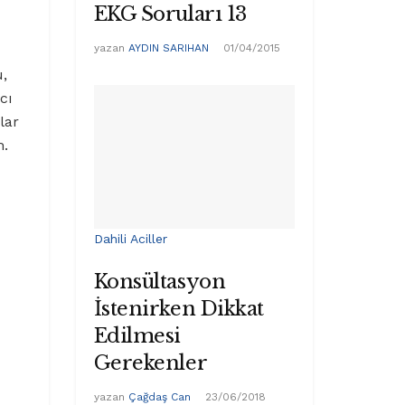
EKG Soruları 13
yazan
AYDIN SARIHAN
01/04/2015
u,
cı
lar
m.
Dahili Aciller
Konsültasyon
İstenirken Dikkat
Edilmesi
Gerekenler
yazan
Çağdaş Can
23/06/2018