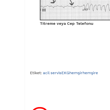
Titreme veya Cep Telefonu
Etiket:
acil servis
EKG
hemşir
hemşire