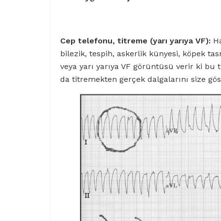
Cep telefonu, titreme (yarı yarıya VF):
Ha
bilezik, tespih, askerlik künyesi, köpek ta
veya yarı yarıya VF görüntüsü verir ki bu
da titremekten gerçek dalgalarını size g