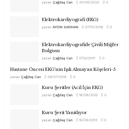
yazan
Çağdaş Can
30/05/2020
0
Elektrokardiyografi (EKG)
yazan
AYDIN SARIHAN
07/10/2019
0
Elektrokardiyografide Çivili Miğfer
Bulgusu
yazan
Çağdaş Can
17/12/2017
0
Hastane Öncesi EKG'nin Işık Almayan Köşeleri-5
yazan
Çağdaş Can
09/07/2014
0
Kuru Şeritler (Acil İçin EKG)
yazan
Çağdaş Can
16/06/2013
0
Kuru Şerit Yanıtlıyor
yazan
Çağdaş Can
15/06/2013
0