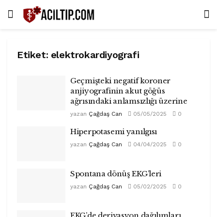
Etiket:
elektrokardiyografi
Geçmişteki negatif koroner
anjiyografinin akut göğüs
ağrısındaki anlamsızlığı üzerine
yazan
Çağdaş Can
05/05/2025
0
Hiperpotasemi yanılgısı
yazan
Çağdaş Can
04/04/2025
0
Spontana dönüş EKG’leri
yazan
Çağdaş Can
05/02/2025
0
EKG’de derivasyon dağılımları