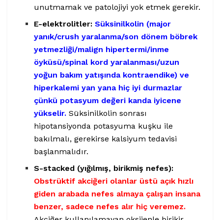
unutmamak ve patolojiyi yok etmek gerekir.
E-elektrolitler:
Süksinilkolin (major
yanık/crush yaralanma/son dönem böbrek
yetmezliği/malign hipertermi/inme
öyküsü/spinal kord yaralanması/uzun
yoğun bakım yatışında kontraendike) ve
hiperkalemi yan yana hiç iyi durmazlar
çünkü potasyum değeri kanda iyicene
yükselir.
Süksinilkolin sonrası
hipotansiyonda potasyuma kuşku ile
bakılmalı, gerekirse kalsiyum tedavisi
başlanmalıdır.
S-stacked (yığılmış, birikmiş nefes):
Obstrüktif akciğeri olanlar
üstü açık hızlı
giden arabada nefes almaya çalışan insana
benzer, sadece nefes alır hiç veremez.
Akciğer kullanılamayan oksijenle birikir