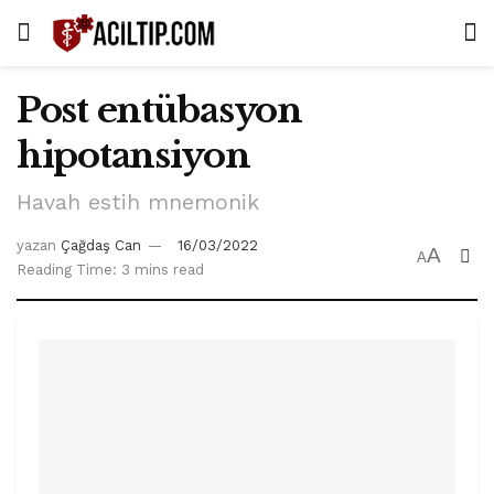
Post entübasyon
hipotansiyon
Havah estih mnemonik
yazan
Çağdaş Can
16/03/2022
A
A
Reading Time: 3 mins read