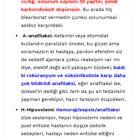
cc/kg, solunum sayısını 30 yaptın, şimdi
karbondioksit düşünsün.
Bu arada hiç
bikarbonat vermedin çünkü solunumsal
asidoz karşındaki.
A-anafilaksi:
Ketamin veya etomidat
kullandın paralizan öncesi, bu güzel ama
soramazsın ki hastaya, pardon efendim siz
de sedatif ajanlara çoklu reaksiyon var mı
diye, elektif değil acil yaklaşım bizdeki,
kaldı
ki roküranyum ve süksinilkolinle karşı daha
çok bildirildi anafilaksi,
eğer anafilaksi ise,
Göksel’in dediği gibi, tam da şu an tedavisini
yapman gerekiyor, hazır tansiyon düşükken.
H-Hipovolemi:
Hemoraji/sepsis/anafilaksi
bize sesleniyor, hepsi hipovolemi nedeni ve
post entübe hastanın düşük sistolik
sebepleri, hastayı neden entübe ettiğini