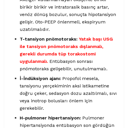
birikir birikir ve intratorasik basınç artar,
venöz dönüş bozulur, sonuçta hipotansiyon
gelişir. Oto-PEEP önlenmeli, ekspiryum
uzatılmalıdır.
T-tansiyon pnömotoraks:
Yatak başı USG
ile tansiyon pnömotoraks dışlanmalı,
gerekli durumda tüp torakostomi
uygulanmalı.
Entübasyon sonrası
pnömotoraks gelişebilir, unutulmamalı.
İ-İndüksiyon ajanı:
Propofol mesela,
tansiyonu yerçekiminin aksi istikametine
doğru çeker, sedasyon dozu azaltılmalı, sıvı
veya inotrop bolusları önlem için
gerekebilir.
H-pulmoner hipertansiyon:
Pulmoner
hipertansiyonda entübasyon son gördüğün