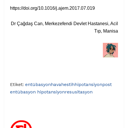
https://doi.org/10.1016/j.ajem.2017.07.019
Dr Çağdaş Can, Merkezefendi Devlet Hastanesi, Acil
Tıp, Manisa
Etiket:
entübasyon
havahestih
hipotansiyon
post
entübasyon hipotansiyon
resusitasyon