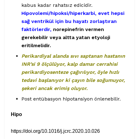
kabus kadar rahatsız edicidir.
Hipovolemi/hipoksi/hiperkarbi, evet hepsi
sağ ventrikül için bu hayatı zorlaştıran
faktörlerdir,
norepinefrin vermen
gerekebilir veya altta yatan etyoloji
eritilmelidir.
Perikardiyal alanda sıvı saptanan
hastanın
INR’si 9 ölçülüyor, kalp damar cerrahisi
perikardiyosenteze çağırılıyor, öyle hızlı
tedavi başlanıyor ki çayın bile soğumuyor,
şekeri ancak erimiş oluyor.
Post entübasyon hipotansiyon önlenebilir.
Hipo
https://doi.org/10.1016/j.jcrc.2020.10.026