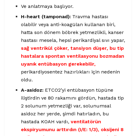
Ve anlatmaya başlıyor.
H-heart (tamponad):
Travma hastası
olabilir veya anti-koagülan kullanan biri,
hatta son dönem böbrek yetmezlikli, kanser
hastası mesela, hepsi perikardiyal sıvı yapar,
sağ ventrikül çöker, tansiyon düşer, bu tip
hastalara spontan ventilasyonu bozmadan
uyanık entübasyon gerekebilir,
perikardiyosentez hazırlıkları için nedenin
oldu.
A-asidoz:
ETCO2’yi entübasyon tüpüne
iliştirdin ve 80 rakamını gördün, hastada tip
2 solunum yetmezliği var, solunumsal
asidoz her yerde, şimdi hatırladın, bu
hastada KOAH vardı,
ventilatörün
ekspiryumunu arttırdın (I/E: 1/3), oksijeni 8