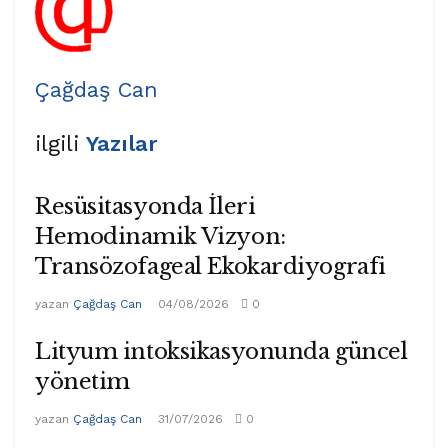
Çağdaş Can
ilgili
Yazılar
Resüsitasyonda İleri
Hemodinamik Vizyon:
Transözofageal Ekokardiyografi
yazan
Çağdaş Can
04/08/2026
0
Lityum intoksikasyonunda güncel
yönetim
yazan
Çağdaş Can
31/07/2026
0