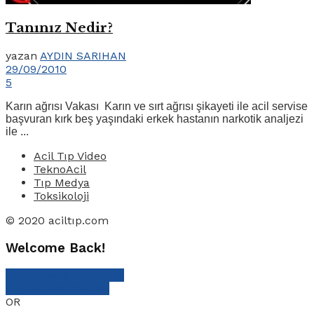
Tanınız Nedir?
yazan
AYDIN SARIHAN
29/09/2010
5
Karın ağrısı Vakası Karın ve sırt ağrısı şikayeti ile acil servise
başvuran kırk beş yaşındaki erkek hastanın narkotik analjezi
ile ...
Acil Tıp Video
TeknoAcil
Tıp Medya
Toksikoloji
© 2020 aciltıp.com
Welcome Back!
Sign In with Facebook
Sign In with Google
OR