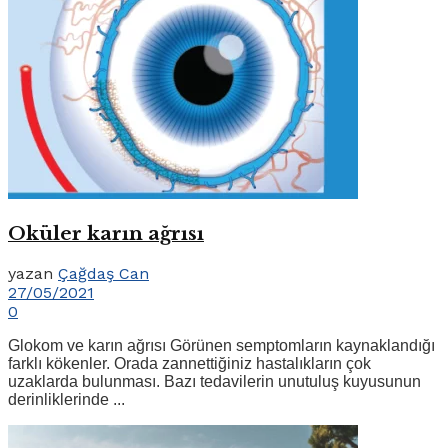
Oküler karın ağrısı
yazan
Çağdaş Can
27/05/2021
0
Glokom ve karın ağrısı Görünen semptomların kaynaklandığı
farklı kökenler. Orada zannettiğiniz hastalıkların çok
uzaklarda bulunması. Bazı tedavilerin unutuluş kuyusunun
derinliklerinde ...