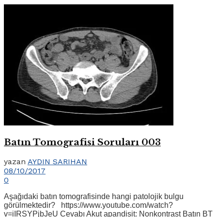
Batın Tomografisi Soruları 003
yazan
AYDIN SARIHAN
08/10/2017
0
Aşağıdaki batın tomografisinde hangi patolojik bulgu
görülmektedir? https://www.youtube.com/watch?
v=iIRSYPjbJeU Cevabı Akut apandisit: Nonkontrast Batın BT