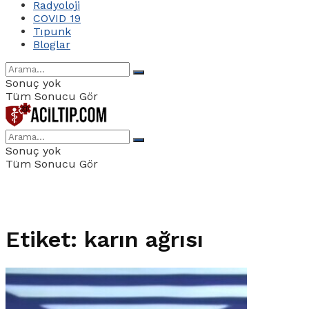
Radyoloji
COVID 19
Tıpunk
Bloglar
Sonuç yok
Tüm Sonucu Gör
Sonuç yok
Tüm Sonucu Gör
Etiket:
karın ağrısı