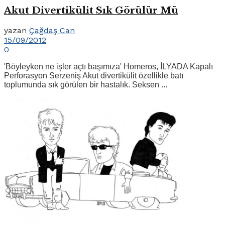
Akut Divertikülit Sık Görülür Mü
yazan
Çağdaş Can
15/09/2012
0
'Böyleyken ne işler açtı başımıza' Homeros, İLYADA Kapalı
Perforasyon Serzeniş Akut divertikülit özellikle batı
toplumunda sık görülen bir hastalık. Seksen ...