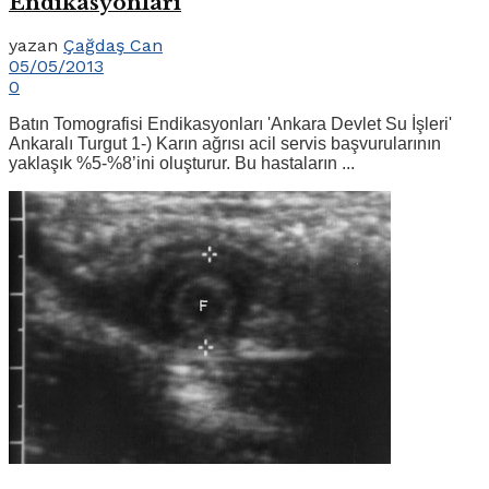
Endikasyonları
yazan
Çağdaş Can
05/05/2013
0
Batın Tomografisi Endikasyonları 'Ankara Devlet Su İşleri'
Ankaralı Turgut 1-) Karın ağrısı acil servis başvurularının
yaklaşık %5-%8’ini oluşturur. Bu hastaların ...