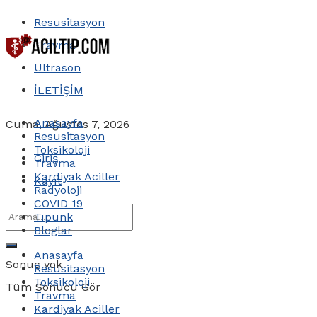
Resusitasyon
Travma
Ultrason
İLETİŞİM
Anasayfa
Cuma, Ağustos 7, 2026
Resusitasyon
Toksikoloji
Giriş
Travma
Kardiyak Aciller
Kayıt
Radyoloji
COVID 19
Tıpunk
Bloglar
Anasayfa
Sonuç yok
Resusitasyon
Toksikoloji
Tüm Sonucu Gör
Travma
Kardiyak Aciller