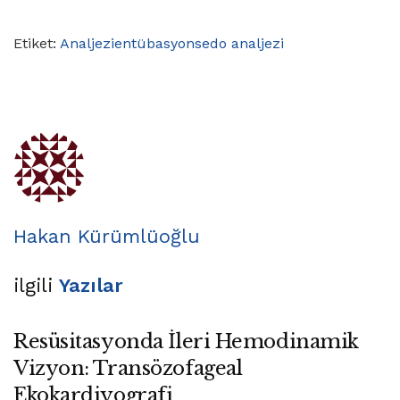
Etiket:
Analjezi
entübasyon
sedo analjezi
Hakan Kürümlüoğlu
ilgili
Yazılar
Resüsitasyonda İleri Hemodinamik
Vizyon: Transözofageal
Ekokardiyografi