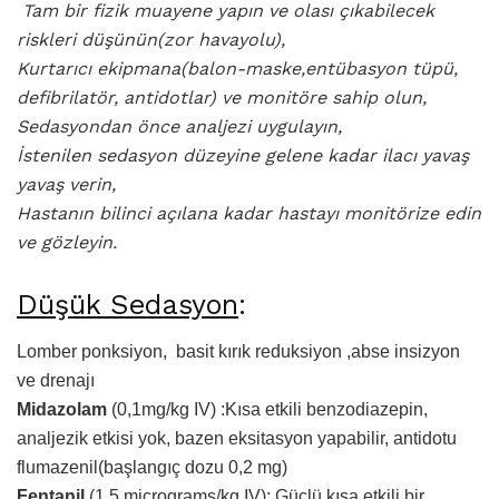
Tam bir fizik muayene yapın ve olası çıkabilecek
riskleri düşünün(zor havayolu),
Kurtarıcı ekipmana(balon-maske,entübasyon tüpü,
defibrilatör, antidotlar) ve monitöre sahip olun,
Sedasyondan önce analjezi uygulayın,
İstenilen sedasyon düzeyine gelene kadar ilacı yavaş
yavaş verin,
Hastanın bilinci açılana kadar hastayı monitörize edin
ve gözleyin.
Düşük Sedasyon
:
Lomber ponksiyon, basit kırık reduksiyon ,abse insizyon
ve drenajı
Midazolam
(0,1mg/kg IV) :Kısa etkili benzodiazepin,
analjezik etkisi yok, bazen eksitasyon yapabilir, antidotu
flumazenil(başlangıç dozu 0,2 mg)
Fentanil
(1.5 micrograms/kg IV): Güçlü kısa etkili bir