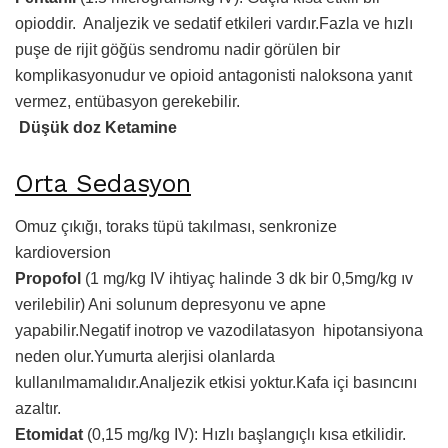
opioddir. Analjezik ve sedatif etkileri vardır.Fazla ve hızlı
puşe de rijit göğüs sendromu nadir görülen bir
komplikasyonudur ve opioid antagonisti naloksona yanıt
vermez, entübasyon gerekebilir.
Düşük doz Ketamine
Orta Sedasyon
Omuz çıkığı, toraks tüpü takılması, senkronize
kardioversion
Propofol
(1 mg/kg IV ihtiyaç halinde 3 dk bir 0,5mg/kg ıv
verilebilir) Ani solunum depresyonu ve apne
yapabilir.Negatif inotrop ve vazodilatasyon hipotansiyona
neden olur.Yumurta alerjisi olanlarda
kullanılmamalıdır.Analjezik etkisi yoktur.Kafa içi basıncını
azaltır.
Etomidat
(0,15 mg/kg IV): Hızlı başlangıçlı kısa etkilidir.