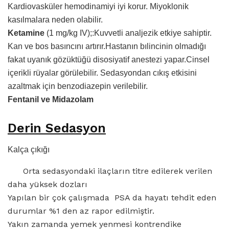
Kardiovasküler hemodinamiyi iyi korur. Miyoklonik
kasılmalara neden olabilir.
Ketamine
(1 mg/kg IV);:Kuvvetli analjezik etkiye sahiptir.
Kan ve bos basıncını artırır.Hastanın bılincinin olmadığı
fakat uyanık gözüktüğü disosiyatif anestezi yapar.Cinsel
içerikli rüyalar görülebilir. Sedasyondan cıkış etkisini
azaltmak için benzodiazepin verilebilir.
Fentanil ve Midazolam
Derin Sedasyon
Kalça çıkığı
Orta sedasyondaki ilaçların titre edilerek verilen
daha yüksek dozları
Yapılan bir çok çalışmada PSA da hayatı tehdit eden
durumlar %1 den az rapor edilmiştir.
Yakın zamanda yemek yenmesi kontrendike