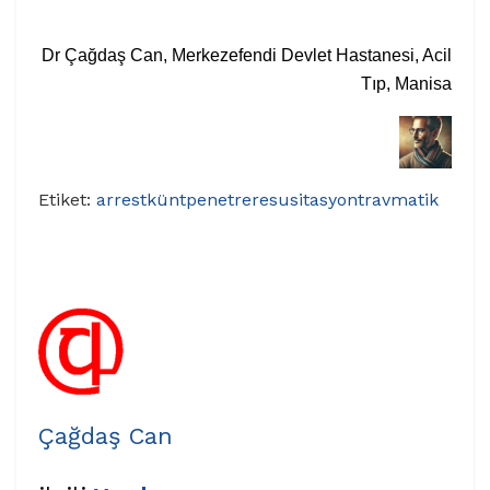
Dr Çağdaş Can, Merkezefendi Devlet Hastanesi, Acil
Tıp, Manisa
Etiket:
arrest
künt
penetre
resusitasyon
travmatik
Çağdaş Can