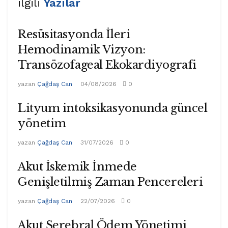
ilgili
Yazılar
Resüsitasyonda İleri
Hemodinamik Vizyon:
Transözofageal Ekokardiyografi
yazan
Çağdaş Can
04/08/2026
0
Lityum intoksikasyonunda güncel
yönetim
yazan
Çağdaş Can
31/07/2026
0
Akut İskemik İnmede
Genişletilmiş Zaman Pencereleri
yazan
Çağdaş Can
22/07/2026
0
Akut Serebral Ödem Yönetimi