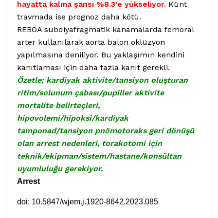
hayatta kalma şansı %8.3’e yükseliyor.
Künt
travmada ise prognoz daha kötü.
REBOA subdiyafragmatik kanamalarda femoral
arter kullanılarak aorta balon oklüzyon
yapılmasına deniliyor. Bu yaklaşımın kendini
kanıtlaması için daha fazla kanıt gerekli.
Özetle; kardiyak aktivite/tansiyon oluşturan
ritim/solunum çabası/pupiller aktivite
mortalite belirteçleri,
hipovolemi/hipoksi/kardiyak
tamponad/tansiyon pnömotoraks geri dönüşü
olan arrest nedenleri, torakotomi için
teknik/ekipman/sistem/hastane/konsültan
uyumluluğu gerekiyor.
Arrest
doi: 10.5847/wjem.j.1920-8642.2023.085