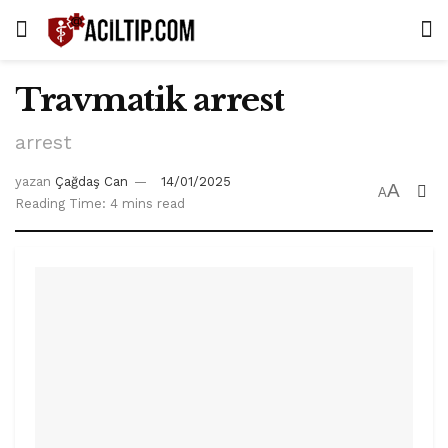
Travmatik arrest
arrest
yazan
Çağdaş Can
14/01/2025
A
A
Reading Time: 4 mins read