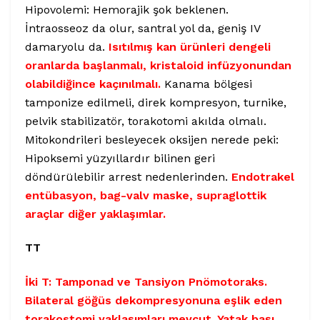
Hipovolemi: Hemorajik şok beklenen.
İntraosseoz da olur, santral yol da, geniş IV
damaryolu da.
Isıtılmış kan ürünleri dengeli
oranlarda başlanmalı, kristaloid infüzyonundan
olabildiğince kaçınılmalı.
Kanama bölgesi
tamponize edilmeli, direk kompresyon, turnike,
pelvik stabilizatör, torakotomi akılda olmalı.
Mitokondrileri besleyecek oksijen nerede peki:
Hipoksemi yüzyıllardır bilinen geri
döndürülebilir arrest nedenlerinden.
Endotrakel
entübasyon, bag-valv maske, supraglottik
araçlar diğer yaklaşımlar.
TT
İki T: Tamponad ve Tansiyon Pnömotoraks.
Bilateral göğüs dekompresyonuna eşlik eden
torakostomi yaklaşımları mevcut. Yatak başı