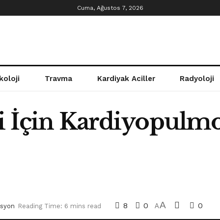
Cuma, Ağustos 7, 2026
koloji
Travma
Kardiyak Aciller
Radyoloji
li İçin Kardiyopulm
A
8
0
0
asyon
Reading Time: 6 mins read
A