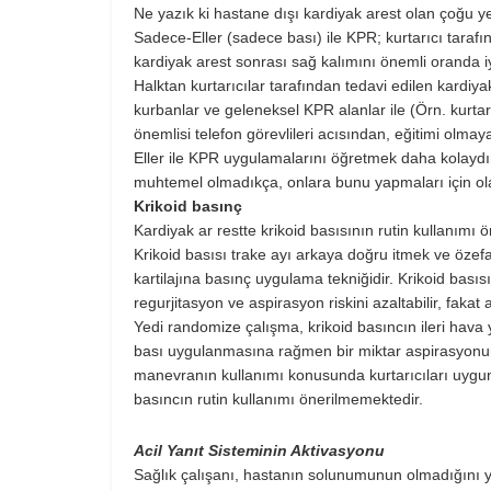
Ne yazık ki hastane dışı kardiyak arest olan çoğu y
Sadece-Eller (sadece bası) ile KPR; kurtarıcı tarafı
kardiyak arest sonrası sağ kalımını önemli oranda iyi
Halktan kurtarıcılar tarafından tedavi edilen kardiyak
kurbanlar ve geleneksel KPR alanlar ile (Örn. kurtarı
önemlisi telefon görevlileri acısından, eğitimi olma
Eller ile KPR uygulamalarını öğretmek daha kolaydır
muhtemel olmadıkça, onlara bunu yapmaları için ol
Krikoid basınç
Kardiyak ar restte krikoid basısının rutin kullanımı 
Krikoid basısı trake ayı arkaya doğru itmek ve özef
kartilajına basınç uygulama tekniğidir. Krikoid bas
regurjitasyon ve aspirasyon riskini azaltabilir, fak
Yedi randomize çalışma, krikoid basıncın ileri hava y
bası uygulanmasına rağmen bir miktar aspirasyonun y
manevranın kullanımı konusunda kurtarıcıları uygun 
basıncın rutin kullanımı önerilmemektedir.
Acil Yanıt Sisteminin Aktivasyonu
Sağlık çalışanı, hastanın solunumunun olmadığını y