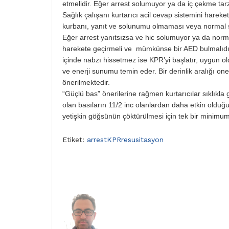
etmelidir. Eğer arrest solumuyor ya da iç çekme tar
Sağlık çalışanı kurtarıcı acil cevap sistemini harek
kurbanı, yanıt ve solunumu olmaması veya normal 
Eğer arrest yanıtsızsa ve hic solumuyor ya da norma
harekete geçirmeli ve mümkünse bir AED bulmalıdır (
içinde nabzı hissetmez ise KPR’yi başlatır, uygun ol
ve enerji sunumu temin eder. Bir derinlik aralığı oneri
önerilmektedir.
“Güçlü bas” önerilerine rağmen kurtarıcılar sıklıkla 
olan basıların 11/2 inc olanlardan daha etkin old
yetişkin göğsünün çöktürülmesi için tek bir minimum 
Etiket:
arrest
KPR
resusitasyon