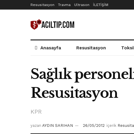
Resusitasyon
Travma
Ultrason
İLETİŞİM
Anasayfa
Resusitasyon
Toksi
Sağlık persone
Resusitasyon
KPR
yazan
AYDIN SARIHAN
26/05/2012
içerik
Resusit