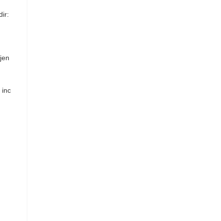
ir:
ijen
 inc