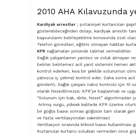
2010 AHA Kılavuzunda yer
Kardiyak arrestler
; potansiyel kurtarıcıları şaşı
gösterebileceğinden dolayı, kardiyak arrestin tanı
başvurularını belirleyebilme konusunda özel olarak
Telefon görevlileri, eğitimi olmayan halktan kurtar
KPR
sağlamaları yönünde talimat vermelidirler.
Sağlık çalışanlarının yanıtsız ve soluk almayan v
belirler belirlemez acil yanıt sistemini hemen aktiv
kontrol ederken, kısa bir şekilde solunumun ol
yalnızca iç çekme) kontrol eder. Daha sonra acil y
gönderir). Sağlık çalışanı nabız kontrolü için 10
olarak hissedilmezse; KPR’ye başlanmalı ve uygu
“Solunum için bak, dinle, hisset” algoritmadan çık
Artmış vurgu, yüksek kalitede KPR üzerine oturtu
bir göğüs basısı sonrası göğüsün tam olarak geri 
ve fazla ventilasyondan sakınılması)
Ventilasyon sırasında krikoid basısı kullanılması 
Kurtarıcılar kurtarıcı solukları vermeden önce gö