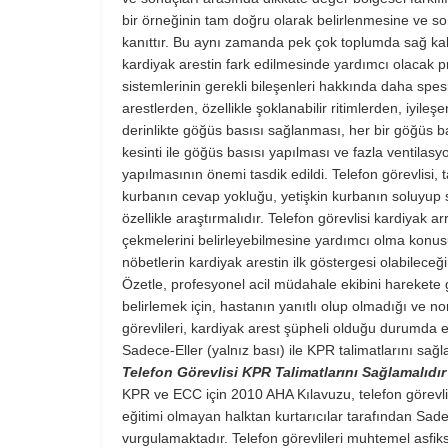
bir örneğinin tam doğru olarak belirlenmesine ve son
kanıttır. Bu aynı zamanda pek çok toplumda sağ kalım
kardiyak arestin fark edilmesinde yardımcı olacak p
sistemlerinin gerekli bileşenleri hakkında daha spes
arestlerden, özellikle şoklanabilir ritimlerden, iyile
derinlikte göğüs basısı sağlanması, her bir göğüs b
kesinti ile göğüs basısı yapılması ve fazla ventila
yapılmasının önemi tasdik edildi. Telefon görevlisi, 
kurbanın cevap yokluğu, yetişkin kurbanın soluyu
özellikle araştırmalıdır. Telefon görevlisi kardiyak arr
çekmelerini belirleyebilmesine yardımcı olma konusund
nöbetlerin kardiyak arestin ilk göstergesi olabileceği
Özetle, profesyonel acil müdahale ekibini harekete 
belirlemek için, hastanın yanıtlı olup olmadığı ve 
görevlileri, kardiyak arest şüpheli olduğu durumda 
Sadece-Eller (yalnız bası) ile KPR talimatlarını sağl
Telefon Görevlisi KPR Talimatlarını Sağlamalıdır
KPR ve ECC için 2010 AHA Kılavuzu, telefon görevl
eğitimi olmayan halktan kurtarıcılar tarafından Sad
vurgulamaktadır. Telefon görevlileri muhtemel asfiksi