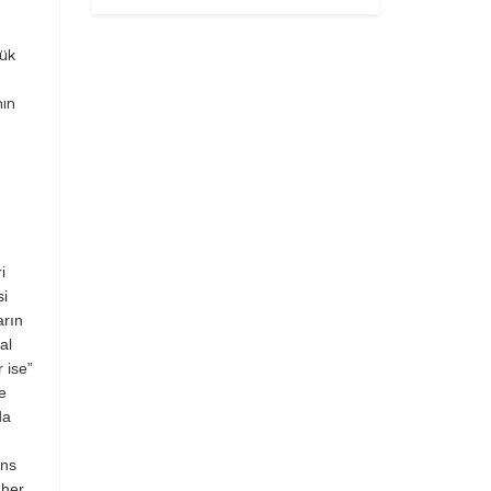
çük
nın
i
si
arın
al
 ise”
e
da
ans
 her