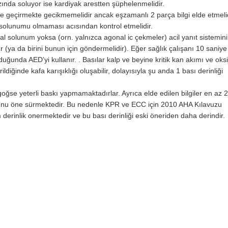
zında soluyor ise kardiyak arestten şüphelenmelidir.
ete geçirmekte gecikmemelidir ancak eşzamanlı 2 parça bilgi elde etmelid
solunumu olmaması acısından kontrol etmelidir.
l solunum yoksa (orn. yalnızca agonal ic çekmeler) acil yanıt sistemini
ya da birini bunun için göndermelidir). Eğer sağlık çalışanı 10 saniye
duğunda AED’yi kullanır.
. Basılar kalp ve beyine kritik kan akımı ve oks
ldiğinde kafa karışıklığı oluşabilir, dolayısıyla şu anda 1 bası derinliği
goğse yeterli baskı yapmamaktadırlar. Ayrıca elde edilen bilgiler en az 2
uğunu öne sürmektedir. Bu nedenle KPR ve ECC için 2010 AHA Kılavuzu
derinlik onermektedir ve bu bası derinliği eski öneriden daha derindir.