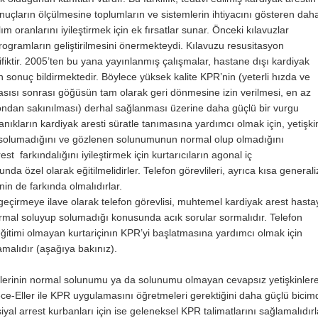
uçların ölçülmesine toplumların ve sistemlerin ihtiyacını gösteren daha 
 oranlarını iyileştirmek için ek fırsatlar sunar. Önceki kılavuzlar
rogramların geliştirilmesini önermekteydi. Kılavuzu resusitasyon
ifiktir. 2005’ten bu yana yayınlanmış çalışmalar, hastane dışı kardiyak
şen sonuç bildirmektedir. Böylece yüksek kalite KPR’nin (yeterli hızda ve
asısı sonrası göğüsün tam olarak geri dönmesine izin verilmesi, en az
syondan sakınılması) derhal sağlanması üzerine daha güçlü bir vurgu
tanıkların kardiyak aresti süratle tanımasına yardımcı olmak için, yetişki
p solumadığını ve gözlenen solunumunun normal olup olmadığını
est farkındalığını iyileştirmek için kurtarıcıların agonal iç
a özel olarak eğitilmelidirler. Telefon görevlileri, ayrıca kısa generali
nin de farkında olmalıdırlar.
geçirmeye ilave olarak telefon görevlisi, muhtemel kardiyak arest hasta
normal soluyup solumadığı konusunda acık sorular sormalıdır. Telefon
eğitimi olmayan kurtariçinın KPR’yi başlatmasına yardımcı olmak için
amalıdır (aşağıya bakınız).
ilerinin normal solunumu ya da solunumu olmayan cevapsız yetişkinlere
ece-Eller ile KPR uygulamasını öğretmeleri gerektiğini daha güçlü bicim
yal arrest kurbanları için ise geleneksel KPR talimatlarını sağlamalıdırl