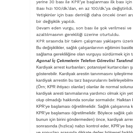
yerine 30 bası ile KPR’ye başlanması ilk bası iç
Bası hızı 100/dk.’dan, en az 100/dk.’ya değiştirildi.
Yetişkinler için bası derinliği daha önceki öneri a
bir değişiklik yapıldı.
Devam eden vurgu, son bası ile şok verilmesi ve 
azaltılmasının gerekliliği üzerine oturtuldu.
KPR sırasında bir takım çalışması yaklaşımı üzer
Bu değişiklikler, sağlık çalışanlarının eğitimini bas
sağlama gerekliliğine olan vurguyu sürdürmek için tasa
Agonal İç Çekmelerin Telefon Görevlisi Tarafınd
Kardiyak arrest kurbanları; potansiyel kurtarıcıları 
gösterebilir. Kardiyak arestin tanınmasını iyileştir
kardiyak arrestin bu tarz başvurularını belirleyebilme
(Örn; KPR ihtiyacı olanlar) olanlar ile normal solun
kardiyak aresti tanımalarına yardımcı olmak için ye
olup olmadığı hakkında sorular sormalıdır. Halktan 
KPR’ye başlaması öğretilmelidir. Sağlık çalışanına
KPR’ye başlaması öğretilmelidir. Böylece sağlık çal
bunun için birini göndermeden) önce, kardiyak arres
sonrasında (hızlıca) nabzı kontrol eder, KPR’ye başla
ve sonuçları arasında dikkate değer bölgesel farklılık