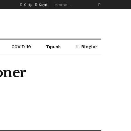
Giriş
Kayıt
COVID 19
Tıpunk
Bloglar
oner