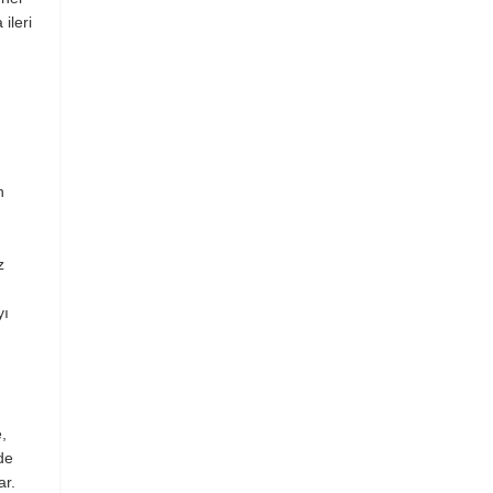
ileri
n
z
yı
,
de
ar.