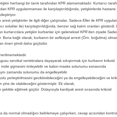
etişkin herhangi bir tanık tarafından KPR alamamaktadır. Kurtarıcı tara
ndan KPR uygulanmaması ile karşılaştırıldığında, yetişkinlerde hastane 
leştiriyor.
 arest yetişkinler ile ilgili diğer çalışmalar, Sadece-Eller ile KPR uygula
cı soluklar ile) karşılaştırıldığında, benzer sağ kalım oranları gösterdi
yan kurtarıcılara yetişkin kurbanlar için geleneksel KPR’den ziyade Sade
. Buna bağlı olarak; kurbanın bir asfiksiyal arrest (Örn. boğulma) olma
an öneri şimdi daha güçlüdür.
önerilmemektedir.
agusu servikal vertebralara dayayarak sıkıştırmak için kurbanın krikoid
ısı mide şişmesini önleyebilir ve balon-maske solunumu esnasında
at aynı zamanda solunumu da engelleyebilir.
olu yerleştirilmesini geciktirebileceğini ya da engelleyebileceğini ve kri
ine de olabileceğini göstermiştir. Ek olarak,
şekilde eğitmek güçtür. Dolayısıyla kardiyak arest sırasında krikoid
a da normal olmadığını belirlemeye çalışırken, cevap acısından kontro