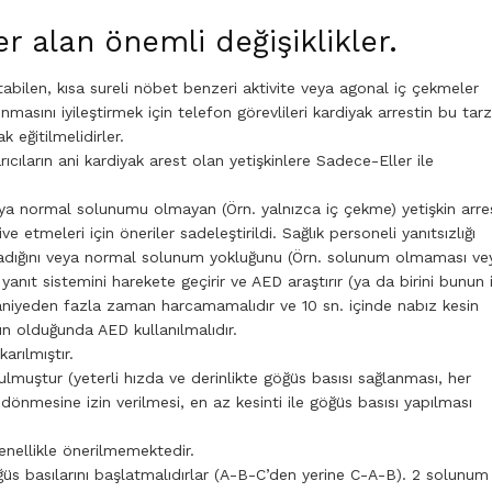
 alan önemli değişiklikler.
rtabilen, kısa sureli nöbet benzeri aktivite veya agonal iç çekmeler
nmasını iyileştirmek için telefon görevlileri kardiyak arrestin bu tarz
 eğitilmelidirler.
ıcıların ani kardiyak arest olan yetişkinlere Sadece-Eller ile
eya normal solunumu olmayan (Örn. yalnızca iç çekme) yetişkin arres
e etmeleri için öneriler sadeleştirildi. Sağlık personeli yanıtsızlığı
madığını veya normal solunum yokluğunu (Örn. solunum olmaması ve
anıt sistemini harekete geçirir ve AED araştırır (ya da birini bunun 
 saniyeden fazla zaman harcamamalıdır ve 10 sn. içinde nabız kesin
n olduğunda AED kullanılmalıdır.
arılmıştır.
lmuştur (yeterli hızda ve derinlikte göğüs basısı sağlanması, her
dönmesine izin verilmesi, en az kesinti ile göğüs basısı yapılması
genellikle önerilmemektedir.
ğüs basılarını başlatmalıdırlar (A-B-C’den yerine C-A-B). 2 solunum