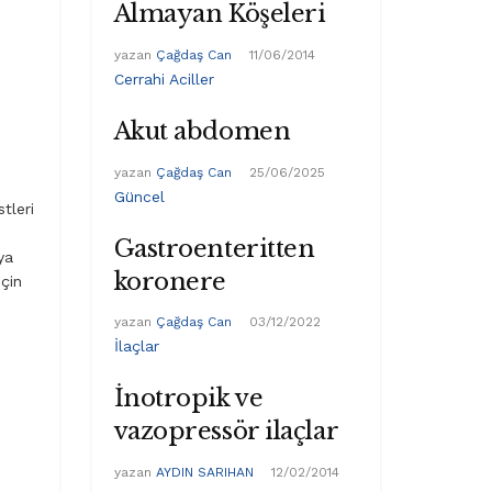
Almayan Köşeleri
yazan
Çağdaş Can
11/06/2014
Cerrahi Aciller
Akut abdomen
yazan
Çağdaş Can
25/06/2025
Güncel
tleri
Gastroenteritten
ya
koronere
için
yazan
Çağdaş Can
03/12/2022
İlaçlar
İnotropik ve
vazopressör ilaçlar
yazan
AYDIN SARIHAN
12/02/2014