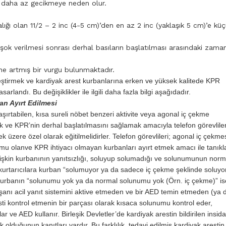
in daha az gecikmeye neden olur.
ralığı olan 11/2 – 2 inc (4-5 cm)’den en az 2 inc (yaklaşık 5 cm)’e kü
şok verilmesi sonrası derhal basıların başlatılması arasındaki zama
ine artmış bir vurgu bulunmaktadır.
itleştirmek ve kardiyak arest kurbanlarına erken ve yüksek kalitede KPR
rlandı. Bu değişiklikler ile ilgili daha fazla bilgi aşağıdadır.
an Ayırt Edilmesi
şaşırtabilen, kısa sureli nöbet benzeri aktivite veya agonal iç çekme
mek ve KPR’nin derhal başlatılmasını sağlamak amacıyla telefon görevliler
k üzere özel olarak eğitilmelidirler. Telefon görevlileri; agonal iç çekme
umu olanve KPR ihtiyacı olmayan kurbanları ayırt etmek amacı ile tanıkl
tişkin kurbanının yanıtsızlığı, soluyup solumadığı ve solunumunun norm
kurtarıcılara kurban “solumuyor ya da sadece iç çekme şeklinde soluyor
 kurbanın “solunumu yok ya da normal solunumu yok (Örn. iç çekme)” is
ışanı acil yanıt sistemini aktive etmeden ve bir AED temin etmeden (ya 
ti kontrol etmenin bir parçası olarak kısaca solunumu kontrol eder,
r ve AED kullanır. Birleşik Devletler’de kardiyak arestin bildirilen insid
 olduğunun kanıtları vardır. Bu farklılık, tedavi edilmiş kardiyak arestin