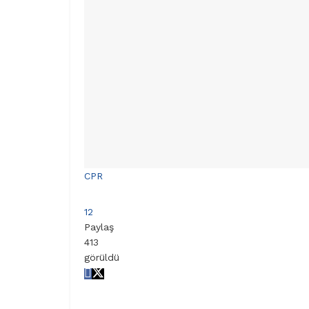
CPR
12
Paylaş
413
görüldü