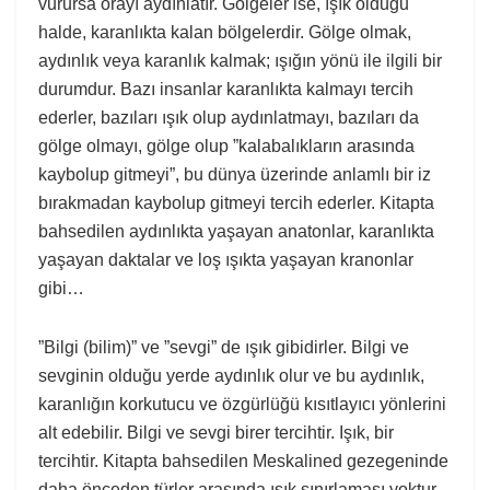
vurursa orayı aydınlatır. Gölgeler ise, ışık olduğu
halde, karanlıkta kalan bölgelerdir. Gölge olmak,
aydınlık veya karanlık kalmak; ışığın yönü ile ilgili bir
durumdur. Bazı insanlar karanlıkta kalmayı tercih
ederler, bazıları ışık olup aydınlatmayı, bazıları da
gölge olmayı, gölge olup ”kalabalıkların arasında
kaybolup gitmeyi”, bu dünya üzerinde anlamlı bir iz
bırakmadan kaybolup gitmeyi tercih ederler. Kitapta
bahsedilen aydınlıkta yaşayan anatonlar, karanlıkta
yaşayan daktalar ve loş ışıkta yaşayan kranonlar
gibi…
”Bilgi (bilim)” ve ”sevgi” de ışık gibidirler. Bilgi ve
sevginin olduğu yerde aydınlık olur ve bu aydınlık,
karanlığın korkutucu ve özgürlüğü kısıtlayıcı yönlerini
alt edebilir. Bilgi ve sevgi birer tercihtir. Işık, bir
tercihtir. Kitapta bahsedilen Meskalined gezegeninde
daha önceden türler arasında ışık sınırlaması yoktur.