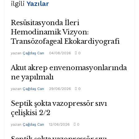
ilgili
Yazılar
Resüsitasyonda İleri
Hemodinamik Vizyon:
Transözofageal Ekokardiyografi
yazan
Çağdaş Can
04/08/2026
0
Akut akrep envenomasyonlarında
ne yapılmalı
yazan
Çağdaş Can
29/06/2026
0
Septik şokta vazopressör sıvı
çelişkisi 2/2
yazan
Çağdaş Can
12/06/2026
0