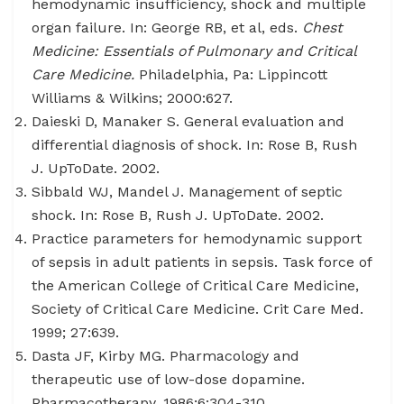
hemodynamic insufficiency, shock and multiple
organ failure. In: George RB, et al, eds.
Chest
Medicine: Essentials of Pulmonary and Critical
Care Medicine.
Philadelphia, Pa: Lippincott
Williams & Wilkins; 2000:627.
Daieski D, Manaker S. General evaluation and
differential diagnosis of shock. In: Rose B, Rush
J. UpToDate. 2002.
Sibbald WJ, Mandel J. Management of septic
shock. In: Rose B, Rush J. UpToDate. 2002.
Practice parameters for hemodynamic support
of sepsis in adult patients in sepsis. Task force of
the American College of Critical Care Medicine,
Society of Critical Care Medicine. Crit Care Med.
1999; 27:639.
Dasta JF, Kirby MG. Pharmacology and
therapeutic use of low-dose dopamine.
Pharmacotherapy. 1986;6:304-310.