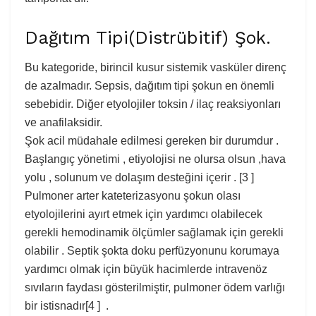
Dağıtım Tipi(Distrübitif) Şok.
Bu kategoride, birincil kusur sistemik vasküler direnç
de azalmadır. Sepsis, dağıtım tipi şokun en önemli
sebebidir. Diğer etyolojiler
toksin
/
ilaç reaksiyonları
ve anafilaksidir.
Şok acil müdahale edilmesi gereken bir durumdur .
Başlangıç yönetimi , etiyolojisi ne olursa olsun ,hava
yolu , solunum ve dolaşım desteğini içerir . [3 ]
Pulmoner arter kateterizasyonu şokun olası
etyolojilerini ayırt etmek için yardımcı olabilecek
gerekli hemodinamik ölçümler sağlamak için gerekli
olabilir . Septik şokta doku perfüzyonunu korumaya
yardımcı olmak için büyük hacimlerde intravenöz
sıvıların faydası gösterilmiştir, pulmoner ödem varlığı
bir istisnadır[4 ] .