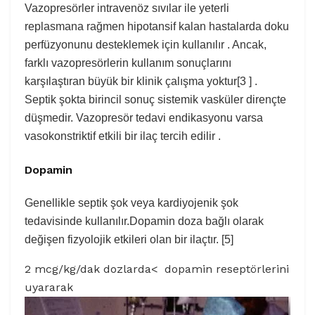
Vazopresörler intravenöz sıvılar ile yeterli
replasmana rağmen hipotansif kalan hastalarda doku
perfüzyonunu desteklemek için kullanılır . Ancak,
farklı vazopresörlerin kullanım sonuçlarını
karşılaştıran büyük bir klinik çalışma yoktur[3 ] .
Septik şokta birincil sonuç sistemik vasküler dirençte
düşmedir. Vazopresör tedavi endikasyonu varsa
vasokonstriktif etkili bir ilaç tercih edilir .
Dopamin
Genellikle septik şok veya kardiyojenik şok
tedavisinde kullanılır.Dopamin doza bağlı olarak
değişen fizyolojik etkileri olan bir ilaçtır. [5]
2 mcg/kg/dak dozlarda< dopamin reseptörlerini
uyararak