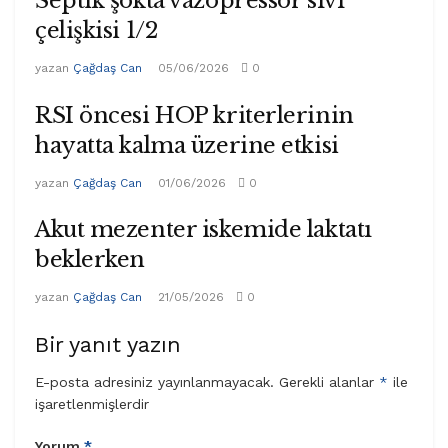
Septik şokta vazopressör sıvı
çelişkisi 1/2
yazan
Çağdaş Can
05/06/2026
0
RSI öncesi HOP kriterlerinin
hayatta kalma üzerine etkisi
yazan
Çağdaş Can
01/06/2026
0
Akut mezenter iskemide laktatı
beklerken
yazan
Çağdaş Can
21/05/2026
0
Bir yanıt yazın
E-posta adresiniz yayınlanmayacak.
Gerekli alanlar
*
ile
işaretlenmişlerdir
Yorum
*