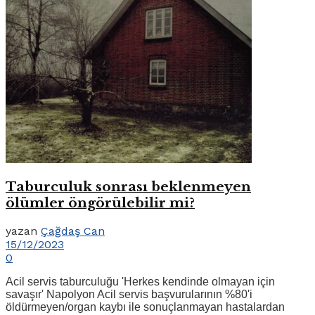
Taburculuk sonrası beklenmeyen
ölümler öngörülebilir mi?
yazan
Çağdaş Can
15/12/2023
0
Acil servis taburculuğu 'Herkes kendinde olmayan için
savaşır' Napolyon Acil servis başvurularının %80'i
öldürmeyen/organ kaybı ile sonuçlanmayan hastalardan