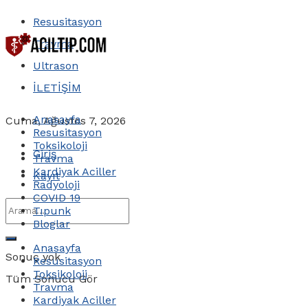
Resusitasyon
Travma
Ultrason
İLETİŞİM
Anasayfa
Cuma, Ağustos 7, 2026
Resusitasyon
Toksikoloji
Giriş
Travma
Kardiyak Aciller
Kayıt
Radyoloji
COVID 19
Tıpunk
Bloglar
Anasayfa
Sonuç yok
Resusitasyon
Toksikoloji
Tüm Sonucu Gör
Travma
Kardiyak Aciller