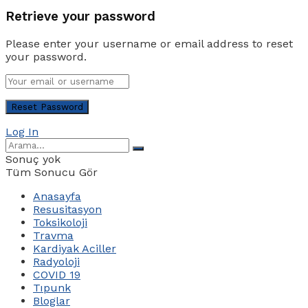
Retrieve your password
Please enter your username or email address to reset
your password.
Log In
Sonuç yok
Tüm Sonucu Gör
Anasayfa
Resusitasyon
Toksikoloji
Travma
Kardiyak Aciller
Radyoloji
COVID 19
Tıpunk
Bloglar