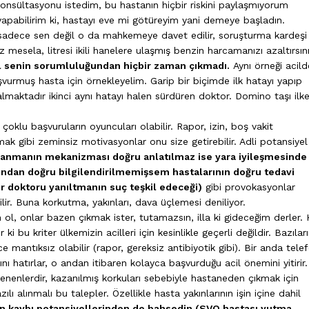
onsültasyonu istedim, bu hastanın hiçbir riskini paylaşmıyorum
 yapabilirim ki, hastayı eve mi götüreyim yani demeye başladın.
sadece sen değil o da mahkemeye davet edilir, soruşturma kardeşi
 mesela, litresi ikili hanelere ulaşmış benzin harcamanızı azaltırsın
al senin sorumluluğundan hiçbir zaman çıkmadı.
Aynı örneği acil
şvurmuş hasta için örnekleyelim. Garip bir biçimde ilk hatayı yapıp
aktadır ikinci aynı hatayı halen sürdüren doktor. Domino taşı ilke
çoklu başvuruların oyuncuları olabilir. Rapor, izin, boş vakit
ak gibi zeminsiz motivasyonlar onu size getirebilir. Adli potansiyel
lanmanın mekanizması doğru anlatılmaz ise yara iyileşmesinde
fından doğru bilgilendirilmemişsem hastalarının doğru tedavi
ir doktoru yanıltmanın suç teşkil edeceği)
gibi provokasyonlar
lir. Buna korkutma, yakınları, dava üçlemesi deniliyor.
 ol, onlar bazen çıkmak ister, tutamazsın, illa ki gideceğim derler.
i bu kriter ülkemizin acilleri için kesinlikle geçerli değildir. Bazıları
e mantıksız olabilir (rapor, gereksiz antibiyotik gibi). Bir anda tele
nı hatırlar, o andan itibaren kolayca başvurduğu acil önemini yitirir
nenlerdir, kazanılmış korkuları sebebiyle hastaneden çıkmak için
ı alınmalı bu talepler. Özellikle hasta yakınlarının işin içine dahil
gan kaybı potansiyellerinden de bahsedin (SVO hastası yutma