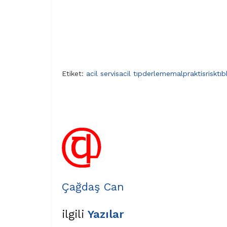
Etiket:
acil servis
acil tıp
derleme
malpraktis
risk
tıb
Çağdaş Can
ilgili
Yazılar