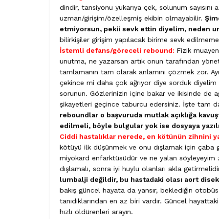
dindir, tansiyonu yukarıya çek, solunum sayısını 
uzman/girişim/özelleşmiş ekibin olmayabilir.
Şimd
etmiyorsun, pekii sevk ettin diyelim, neden u
bilirkişiler girişim yapılacak birime sevk edilme
İstemli defans/göreceli rebound:
Fizik muayen
unutma, ne yazarsan artık onun tarafından yöneti
tamlamanın tam olarak anlamını çözmek zor. Aynı
çekince mi daha çok ağrıyor diye sorduk diyeli
sorunun. Gözlerinizin içine bakar ve ikisinde de a
şikayetleri geçince taburcu edersiniz. İşte tam 
reboundlar o başvuruda mutlak açıklığa kavuştu
edilmeli, böyle bulgular yok ise dosyaya yazı
Ciddi hastalıklar nerede, en kötünün zihnini 
kötüyü ilk düşünmek ve onu dışlamak için çaba gös
miyokard enfarktüsüdür ve ne yalan söyleyeyim zate
dışlamalı, sonra iyi huylu olanları akla getirmelidi
lumbalji değildir, bu hastadaki olası aort dis
bakış güncel hayata da yansır, beklediğin otobüs
tanıdıklarından en az biri vardır. Güncel hayattak
hızlı öldürenleri arayın.