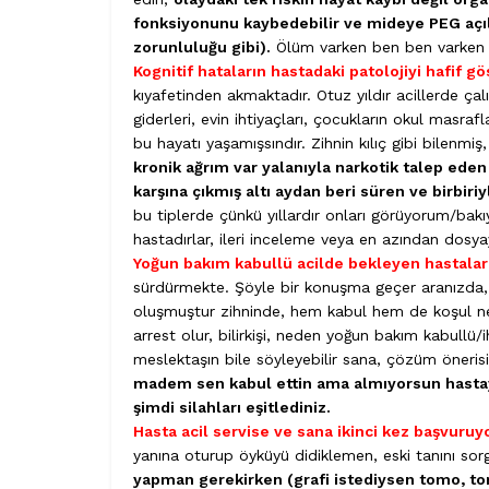
fonksiyonunu kaybedebilir ve mideye PEG açı
zorunluluğu gibi).
Ölüm varken ben ben varken ö
Kognitif hataların hastadaki patolojiyi hafif g
kıyafetinden akmaktadır. Otuz yıldır acillerde çal
giderleri, evin ihtiyaçları, çocukların okul masrafl
bu hayatı yaşamışsındır. Zihnin kılıç gibi bilenmiş
kronik ağrım var yalanıyla narkotik talep eden
karşına çıkmış altı aydan beri süren ve birbiriyl
bu tiplerde çünkü yıllardır onları görüyorum/bak
hastadırlar, ileri inceleme veya en azından dosya
Yoğun bakım kabullü acilde bekleyen hastalar
sürdürmekte. Şöyle bir konuşma geçer aranızda, s
oluşmuştur zihninde, hem kabul hem de koşul nede
arrest olur, bilirkişi, neden yoğun bakım kabullü/
meslektaşın bile söyleyebilir sana, çözüm öneris
madem sen kabul ettin ama almıyorsun hastayı 
şimdi silahları eşitlediniz.
Hasta acil servise ve sana ikinci kez başvuruyo
yanına oturup öyküyü didiklemen, eski tanını sor
yapman gerekirken (grafi istediysen tomo, to