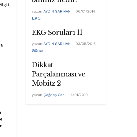
lgili
yazan
AYDIN SARIHAN
06/01/2014
EKG
EKG Soruları 11
yazan
AYDIN SARIHAN
03/05/2015
sa
Güncel
Dikkat
Parçalanması ve
Mobitz 2
n
yazan
Çağdaş Can
14/01/2019
u
de
en