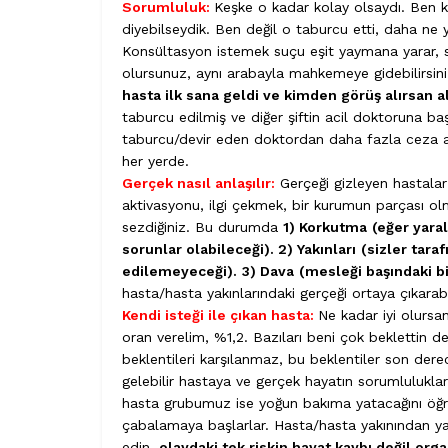
Sorumluluk:
Keşke o kadar kolay olsaydı. Ben k
diyebilseydik. Ben değil o taburcu etti, daha ne
Konsültasyon istemek suçu eşit yaymana yarar, 
olursunuz, aynı arabayla mahkemeye gidebilirsiniz
hasta ilk sana geldi ve kimden görüş alırsan 
taburcu edilmiş ve diğer şiftin acil doktoruna ba
taburcu/devir eden doktordan daha fazla ceza alm
her yerde.
Gerçek nasıl anlaşılır:
Gerçeği gizleyen hastalar 
aktivasyonu, ilgi çekmek, bir kurumun parçası olm
sezdiğiniz. Bu durumda
1) Korkutma
(eğer yara
sorunlar olabileceği). 2) Yakınları
(sizler tara
edilemeyeceği).
3) Dava
(mesleği başındaki b
hasta/hasta yakınlarındaki gerçeği ortaya çıkarabi
Kendi isteği ile çıkan hasta:
Ne kadar iyi olursan
oran verelim, %1,2. Bazıları beni çok beklettin der k
beklentileri karşılanmaz, bu beklentiler son derec
gelebilir hastaya ve gerçek hayatın sorumlulukları
hasta grubumuz ise yoğun bakıma yatacağını öğre
çabalamaya başlarlar. Hasta/hasta yakınından yazıl
edin,
olaydaki tek riskin hayat kaybı değil or