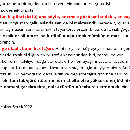
ruz ama bir açıdan da klinisyen için şanstır, bu şansı iyi
ak demek olabilir.
bütün bilgileri (kötü) ona söyle, önemsiz gözükenler dahil, en zay
tüsü doğuştan gelir, aslında sen de bilmektesindir, nerede güçlü v
rı açmazsın seni korumak isteyenlere, oraları biraz daha silik geçer
ir, eksikler bilinmez ise bütünü oluşturmak mümkün olmaz,
zat
direncin.
hgb stabil, batın bt olağan.
Hani ne yalan söyleyeyim hastanın gen
lerde tanık olduğun en iyi trafik kazalarından biri, merak ediyor
t kemerim takılıydı, sağa savrulduk, hemen ayağımı tavana koydum,
 engelledi ama sol yanımı tavana vurmuşum, şimdi iyiyim diyor. Sür
diyorsun. Bir hemogram daha aldın ve değişmediğini görünce taburcu
rek, tüm lab/görüntüleme normal bile olsa yüksek enerji/klini
 izlenmesi gerekmekte, dalak rüptürünü taburcu etmemek için.
olları Serisi/2022