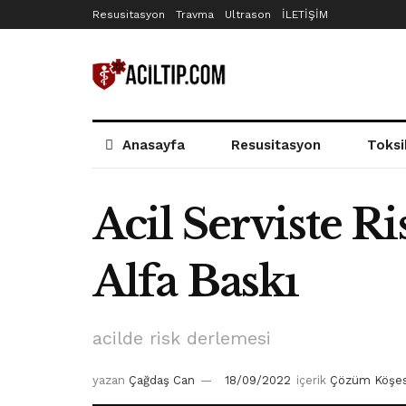
Resusitasyon
Travma
Ultrason
İLETİŞİM
Anasayfa
Resusitasyon
Toksi
Acil Serviste 
Alfa Baskı
acilde risk derlemesi
yazan
Çağdaş Can
18/09/2022
içerik
Çözüm Köşes