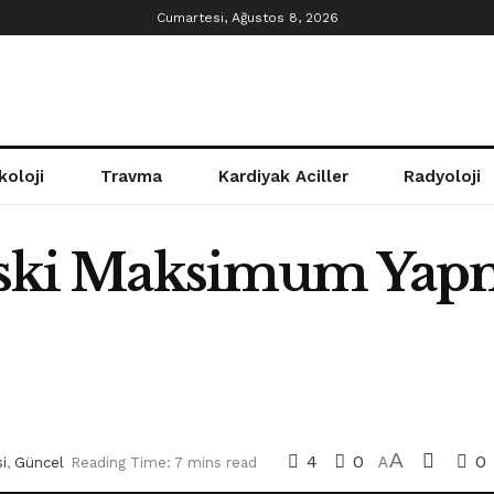
Cumartesi, Ağustos 8, 2026
koloji
Travma
Kardiyak Aciller
Radyoloji
Riski Maksimum Yapm
A
4
0
0
i
,
Güncel
Reading Time: 7 mins read
A