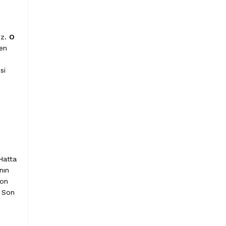
ız.
O
den
si
 Hatta
nın
fon
. Son