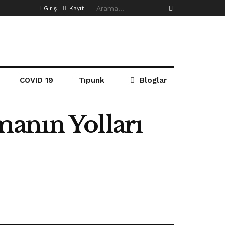
Giriş
Kayıt
COVID 19
Tıpunk
Bloglar
anın Yolları