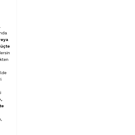
l
ında
veya
 üçte
ersin
ekten
ilde
i
i
,
te
n,