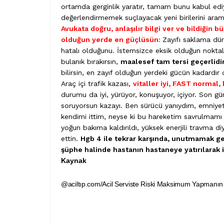
ortamda gerginlik yaratır, tamam bunu kabul ediyo
değerlendirmemek suçlayacak yeni birilerini aram
Avukata doğru, anlaşılır bilgi ver ve bildiğin 
olduğun yerde en güçlüsün:
Zayıfı saklama dür
hatalı olduğunu. İstemsizce eksik olduğun noktala
bulanık bırakırsın,
maalesef tam tersi geçerlid
bilirsin, en zayıf olduğun yerdeki gücün kadardır 
Araç içi trafik kazası,
vitaller iyi, FAST normal, 
durumu da iyi, yürüyor, konuşuyor, içiyor. Son gün
soruyorsun kazayı. Ben sürücü yanıydım, emniye
kendimi ittim, neyse ki bu hareketim savrulmamı
yoğun bakıma kaldırıldı, yüksek enerjili travma 
ettin.
Hgb 4 ile tekrar karşında, unutmamak ge
şüphe halinde hastanın hastaneye yatırılarak
Kaynak
@aciltıp.com/Acil Serviste Riski Maksimum Yapmanın Y