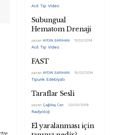
Acil Tıp Video
Subungual
Hematom Drenaji
yazan
AYDIN SARIHAN
11/02/2014
Acil Tıp Video
FAST
yazan
AYDIN SARIHAN
15/02/2014
Tıpunk Edebiyatı
Taraflar Sesli
yazan
Çağdaş Can
02/03/2019
Radyoloji
El yaralanması için
ntıyı
tanınız nedir?