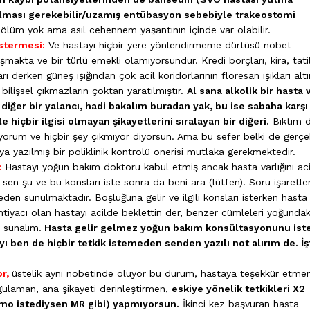
lması gerekebilir/uzamış entübasyon sebebiyle trakeostomi
lüm yok ama asıl cehennem yaşantının içinde var olabilir.
östermesi:
Ve hastayı hiçbir yere yönlendirmeme dürtüsü nöbet
ışmakta ve bir türlü emekli olamıyorsundur. Kredi borçları, kira, tati
arı derken güneş ışığından çok acil koridorlarının floresan ışıkları alt
, bilişsel çıkmazların çoktan yaratılmıştır.
Al sana alkolik bir hasta 
 diğer bir yalancı, hadi bakalım buradan yak, bu ise sabaha karşı
e hiçbir ilgisi olmayan şikayetlerini sıralayan bir diğeri.
Bıktım d
ıyorum ve hiçbir şey çıkmıyor diyorsun. Ama bu sefer belki de gerç
ya yazılmış bir poliklinik kontrolü önerisi mutlaka gerekmektedir.
:
Hastayı yoğun bakım doktoru kabul etmiş ancak hasta varlığını ac
en şu ve bu konsları iste sonra da beni ara (lütfen). Soru işaretler
n sunulmaktadır. Boşluğuna gelir ve ilgili konsları isterken hasta
ihtiyacı olan hastayı acilde beklettin der, benzer cümleleri yoğundak
i sunalım.
Hasta gelir gelmez yoğun bakım konsültasyonunu iste
ben de hiçbir tetkik istemeden senden yazılı not alırım de. İş
r,
üstelik aynı nöbetinde oluyor bu durum, hastaya teşekkür etme
gulaman, ana şikayeti derinleştirmen,
eskiye yönelik tetkikleri X2
mo istediysen MR gibi) yapmıyorsun.
İkinci kez başvuran hasta