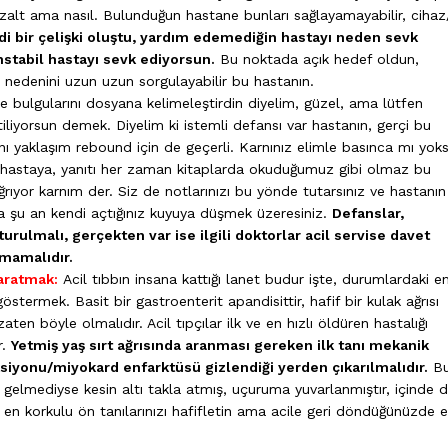
azalt ama nasıl. Bulunduğun hastane bunları sağlayamayabilir, cihaz/i
i bir çelişki oluştu, yardım edemediğin hastayı neden sevk
nstabil hastayı sevk ediyorsun.
Bu noktada açık hedef oldun,
me nedenini uzun uzun sorgulayabilir bu hastanın.
e bulgularını dosyana kelimeleştirdin diyelim, güzel, ama lütfen
liyorsun demek. Diyelim ki istemli defansı var hastanın, gerçi bu
 yaklaşım rebound için de geçerli. Karnınız elimle basınca mı yok
m hastaya, yanıtı her zaman kitaplarda okuduğumuz gibi olmaz bu
ğrıyor karnım der. Siz de notlarınızı bu yönde tutarsınız ve hastanın
da şu an kendi açtığınız kuyuya düşmek üzeresiniz.
Defanslar,
rulmalı, gerçekten var ise ilgili doktorlar acil servise davet
lmamalıdır.
yaratmak:
Acil tıbbın insana kattığı lanet budur işte, durumlardaki e
termek. Basit bir gastroenterit apandisittir, hafif bir kulak ağrısı
n böyle olmalıdır. Acil tıpçılar ilk ve en hızlı öldüren hastalığı
r.
Yetmiş yaş sırt ağrısında aranması gereken ilk tanı mekanik
eksiyonu/miyokard enfarktüsü gizlendiği yerden çıkarılmalıdır.
B
 gelmediyse kesin altı takla atmış, uçuruma yuvarlanmıştır, içinde 
i en korkulu ön tanılarınızı hafifletin ama acile geri döndüğünüzde 