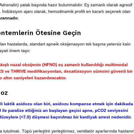
Adrenalin) yatak başında hazır bulunmalıdır. Eş zamanlı olarak agresif
. İndüksiyon ajanı olarak, hemodinamik profili en kararlı seçenek olan
rarınadır.
öntemlerin Ötesine Geçin
lan hastalarda, standart apneik oksijenasyon tek başına yetersiz kalır.
yati önem taşır.
kışlı nazal oksijenin (HFNO) eş zamanlı kullanıldığı multimodal
ES
ve
THRIVE
modifikasyonları, desatürasyon süresini güvenli bir
 altın saniyeleri kazandıracaktır.
doz
li laktik asidozu olan biri, asidozu kompanse etmek için dakikada
 ile paralize ettiğiniz an başlayan geçici apne,
pCO2
seviyesini
düzeylere (
<7.0
) düşmesi kaçınılmaz bir kardiyak arrest nedenidir.
 tutulmalı. Tüpü yerleştirir yerleştirmez, ventilatör ayarlarında hastanı