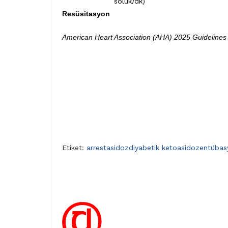
soluk/dk)
Resüsitasyon
American Heart Association (AHA) 2025 Guidelines
Etiket:
arrest
asidoz
diyabetik ketoasidoz
entübas