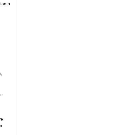
tanın
ı,
ve
ve
ka