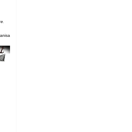
re.
Manisa