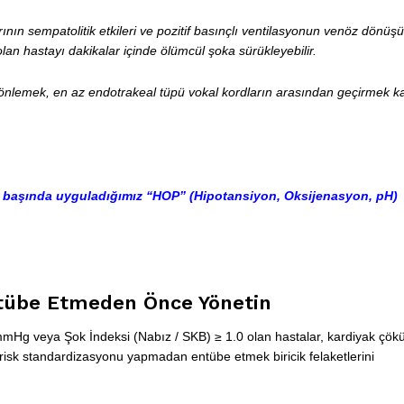
ının sempatolitik etkileri ve pozitif basınçlı ventilasyonun venöz dönüşü
olan hastayı dakikalar içinde ölümcül şoka sürükleyebilir.
u önlemek, en az endotrakeal tüpü vokal kordların arasından geçirmek k
k başında uyguladığımız “HOP” (Hipotansiyon, Oksijenasyon, pH)
ntübe Etmeden Önce Yönetin
mmHg
veya Şok İndeksi (Nabız / SKB) ≥ 1.0 olan hastalar, kardiyak çök
risk standardizasyonu yapmadan entübe etmek biricik felaketlerini