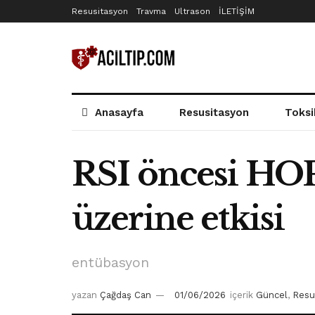
Resusitasyon
Travma
Ultrason
İLETİŞİM
Anasayfa
Resusitasyon
Toksi
RSI öncesi HOP
üzerine etkisi
entübasyon
yazan
Çağdaş Can
01/06/2026
içerik
Güncel
,
Resu