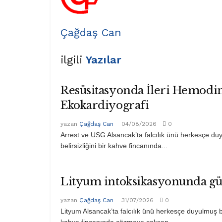
Çağdaş Can
ilgili
Yazılar
Resüsitasyonda İleri Hemodi
Ekokardiyografi
yazan
Çağdaş Can
04/08/2026
0
Arrest ve USG Alsancak’ta falcılık ünü herkesçe du
belirsizliğini bir kahve fincanında...
Lityum intoksikasyonunda g
yazan
Çağdaş Can
31/07/2026
0
Lityum Alsancak’ta falcılık ünü herkesçe duyulmuş bu
kahve fincanında çözmeye çalışan...