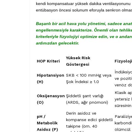
kendi kompansatuar yüksek dakika ventilasyonunu 
entübasyon öncesi solunum eforuyla senkron olması
Başarılı bir acil hava yolu yönetimi, sadece an
engellenmesiyle karakterize. Önemli olan tehli
kriterleriyle fizyolojiyi optimize edin, ve o and
ardınızdan gelecektir.
Yüksek Risk
HOP Kriteri
Fizyolo
Göstergesi
İndüksiy
Hipotansiyon
SKB < 100 mmHg veya
ve poziti
(H)
Şok İndeksi ≥ 1.0
venöz d
Klasik a
Oksijenasyon
Şiddetli şant varlığı
yetersiz
(O)
(ARDS, ağır pnömoni)
süresinin
Derin asidoz ve
pH /
Paralizi
kompanse edici şiddetli
Metabolik
karbondio
takipne (örn. 40
Asidoz (P)
ölümcül 