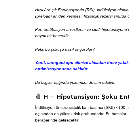
Hızlı Ardışık Entübasyonda (RSI), indüksiyon ajanlar
(
preload
) aniden kesmesi, fizyolojik rezervi sınırda 
Peri-entübasyon arrestlerini ve ciddi hipotansiyon
hayati bir beceridir.
Peki, bu çöküşü nasıl öngörülür?
Yanıt, laringoskopu elimize almadan önce yata
optimizasyonunda saklıdır.
Bu bilgiler ışığında yolumuza devam edelim.
🩸
H – Hipotansiyon: Şoku E
İndüksiyon öncesi sistolik kan basıncı (SKB)
<100 
açısından en yüksek risk grubundadır. Bu hastaları 
beraberinde getirecektir.