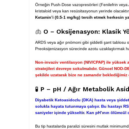
Örneğin Push-Dose vazopresörleri (Fenilefrin veya 
kristaloid veya kan resüsitasyonun yerinde olacaktır
Ketamin’i (0.5-1
mg/kg
)
tercih etmek herkesin ya
🫁
O – Oksijenasyon: Klasik Y
ARDS veya ağır pnömoni gibi şiddetli şant tablosu o
Preoksijenizasyon sürecinde azotu uzaklaştırmak ha
Non-invaziv ventilasyon (NIV/CPAP) ile yüksek a
stratejileri devreye sokulmalıdır. Güncel
NOD-D
şekilde uzatarak bize ne zamandır beklediğimiz o
🧪
P – pH / Ağır Metabolik Asi
Diyabetik Ketoasidozlu (DKA) hasta veya şiddet
solukla hayata tutunmaya çalışır. Bu hastayı RSI
saniyeler içinde yükseltir. Kan pH’ının ölümcül 
Bu tip hastalarda paralizi süresini mutlak minimumda