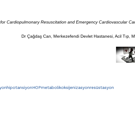
 for Cardiopulmonary Resuscitation and Emergency Cardiovascular Ca
Dr Çağdaş Can, Merkezefendi Devlet Hastanesi, Acil Tıp, 
yon
hipotansiyon
HOP
metabolik
oksijenizasyon
resüstasyon