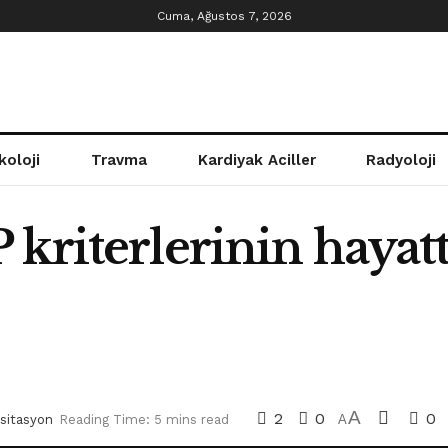
Cuma, Ağustos 7, 2026
koloji
Travma
Kardiyak Aciller
Radyoloji
 kriterlerinin hayat
A
2
0
0
sitasyon
Reading Time: 5 mins read
A