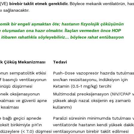
(
VE
)
birebir taklit etmek gereklidir.
Böylece mekanik ventilatörün, has
 sağlanacaktır.
atomik bir engeli aşmaktan öte; hastanın fizyolojik çöküşünün
ke oluşmadan ona hazır olmaktır. İlaçları vermeden önce HOP
an itibaren rahatlıkla söyleyebiliriz… böylece rahat entübasyon
jik Çöküş Mekanizması
Tedavi
onun sempatolitik etkisi
Push-Dose vazopresör hazırda tutulmas
f basınçlı ventilasyonun
sıvı/kan resüsitasyonu, indüksiyon için
önüşü düşürmesi
Ketamin (0.5-1 mg/kg) tercihi
pneik oksijenasyonun
Multimodal preoksijenasyon (NIV/CPAP 
 kalması ve güvenli apne
yüksek akışlı nazal oksijenin eş zamanlı
 kısalması
kullanımı)
ye bağlı geçici apnede
Paralizi süresinin minimumda tutulması 
ksit birikimiyle pH’ın
ventilatörde hastanın kendi yüksek daki
düzeylere (< 7.0) düşmesi
ventilasyonunun birebir taklit edilmesi