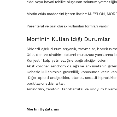
ciddi veya hayati tehlike oluşturan solunum yetmezliğin
Morfin etkin maddesini içeren ilaçlar: M-ESLON, 
Parenteral ve oral olarak kullanılan formları vardır.
Morfinin Kullanıldığı Durumlar
Şiddetli ağrılı durumlar(yanık, travmalar, böcek ısırm
Göz, deri ve sindirim sistemi mukozası yanıklarına ba
Konjestif kalp yetmezliğine bağlı akciğer ödemi
Akut koroner sendrom da ağrı ve anksiyetenin gider
Gebede kullanımının güvenliliği konusunda kesin kanıt
Diğer opioid analjezikler, etanol, sedatif hipnotikler
baskılayıcı etkisi artar.
Aminofilin, fenitoin, fenobarbital ve sodyum bikarbo
Morfin Uygulanışı