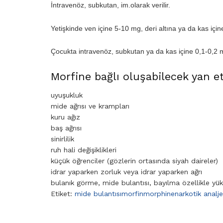
İntravenöz, subkutan, im.olarak verilir.
Yetişkinde ven içine 5-10 mg, deri altına ya da kas içi
Çocukta intravenöz, subkutan ya da kas içine 0,1-0,2 mg
Morfine bağlı oluşabilecek yan et
uyuşukluk
mide ağrısı ve krampları
kuru ağız
baş ağrısı
sinirlilik
ruh hali değişiklikleri
küçük öğrenciler (gözlerin ortasında siyah daireler)
idrar yaparken zorluk veya idrar yaparken ağrı
bulanık görme, mide bulantısı, bayılma özellikle yüks
Etiket:
mide bulantısı
morfin
morphine
narkotik analje