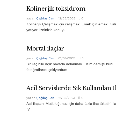
Kolinerjik toksidrom
yazan
Çağdaş Can
12/08/2025
0
Kolinerjik Çalışmak için çalışmak. Emek için emek. Ku
yatıyor. İzninizle konuyu...
Mortal ilaçlar
yazan
Çağdaş Can
01/08/2025
0
Bir ilaç bile Açık havada dolanmak... Kim demişti bunu.
fotoğraflarını çekiyordum....
Acil Servislerde Sık Kullanılan İ
yazan
Çağdaş Can
12/05/2023
4
Acil ilaçları 'Mutluluğunuz için daha fazla ilaç tüketin' İ
IV...