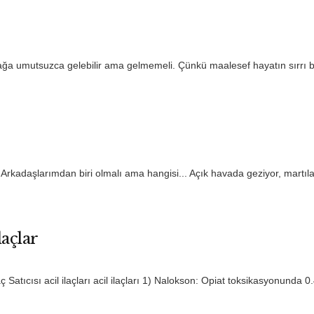
lağa umutsuzca gelebilir ama gelmemeli. Çünkü maalesef hayatın sırrı 
 Arkadaşlarımdan biri olmalı ama hangisi... Açık havada geziyor, martıla
laçlar
laç Satıcısı acil ilaçları acil ilaçları 1) Nalokson: Opiat toksikasyonunda 