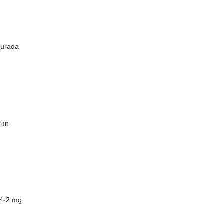
burada
rın
0.4-2 mg