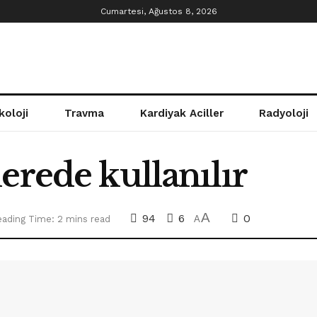
Cumartesi, Ağustos 8, 2026
koloji
Travma
Kardiyak Aciller
Radyoloji
erede kullanılır
A
94
6
0
ading Time: 2 mins read
A